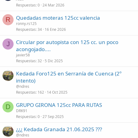
Respuestas
0
24 Mar 2026
Quedadas moteras 125cc valencia
R
ronny.rs125
Respuestas
34
16 Ene 2026
Circular por autopista con 125 cc. un poco
J
acongojado....
javier58
Respuestas
32
5 Dic 2025
Kedada Foro125 en Serranía de Cuenca (2º
intento)
@ndres
Respuestas
162
14 Oct 2025
GRUPO GIRONA 125cc PARA RUTAS
D
DRK91
Respuestas
0
27 Sep 2025
¿¿¿ Kedada Granada 21.06.2025 ???
@ndres