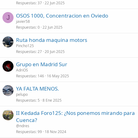
Respuestas
37
22 Jun 2025
OSOS 1000, Concentracion en Oviedo
J
javier58
Respuestas
0
22 Jun 2025
Ruta honda maquina motors
Pincho125
Respuestas
27
20 Jun 2025
Grupo en Madrid Sur
AdriOS
Respuestas
146
16 May 2025
YA FALTA MENOS.
pelupo
Respuestas
5
8 Ene 2025
II Kedada Foro125: ¿Nos ponemos mirando para
Cuenca?
@ndres
Respuestas
99
18 Nov 2024