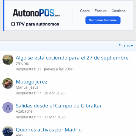
Filtros
Algo se está cociendo para el 27 de septiembre
@ndres
Respuestas
31
Jueves a las 20:41
Motogp jerez
Manuel Jesús
Respuestas
17
28 Abr 2026
Salidas desde el Campo de Gibraltar
A
Azabache
Respuestas
11
31 Mar 2026
Quienes activos por Madrid
Alex