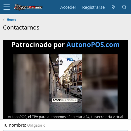
Acceder
Registrarse
Home
Contactarnos
Patrocinado por
AutonoPOS.com
AutonoPOS, el TPV para autonomos
·
Secretaria24, tu secretaria virtual
Tu nombre
Obligatorio