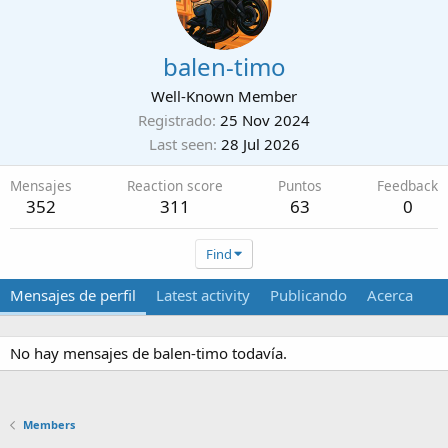
balen-timo
Well-Known Member
Registrado
25 Nov 2024
Last seen
28 Jul 2026
Mensajes
Reaction score
Puntos
Feedback
352
311
63
0
Find
Mensajes de perfil
Latest activity
Publicando
Acerca
No hay mensajes de balen-timo todavía.
Members