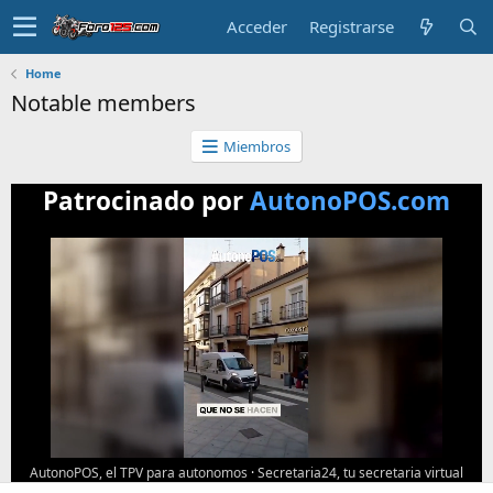
Acceder
Registrarse
Home
Notable members
Miembros
Patrocinado por
AutonoPOS.com
AutonoPOS, el TPV para autonomos
·
Secretaria24, tu secretaria virtual