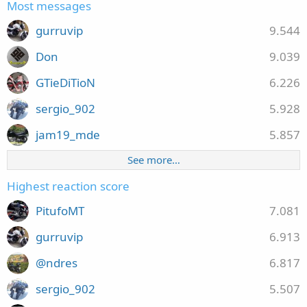
Most messages
gurruvip
9.544
Don
9.039
GTieDiTioN
6.226
sergio_902
5.928
jam19_mde
5.857
See more…
Highest reaction score
PitufoMT
7.081
gurruvip
6.913
@ndres
6.817
sergio_902
5.507