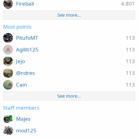
Fireball
4.801
See more…
Most points
PitufoMT
113
Agiliti125
113
A
Jejo
113
@ndres
113
Cain
113
See more…
Staff members
Majes
mod125