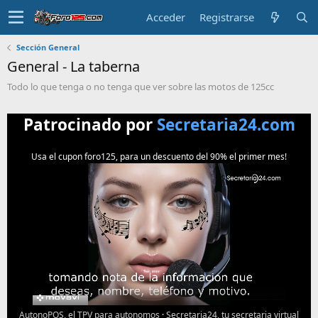
Acceder
Registrarse
Sección General
General - La taberna
Todo lo que tenga o no tenga que ver sobre las motos de 125cc
Patrocinado por
Secretaria24.com
Usa el cupon foro125, para un descuento del 90% el primer mes!
AutonoPOS, el TPV para autonomos
·
Secretaria24, tu secretaria virtual