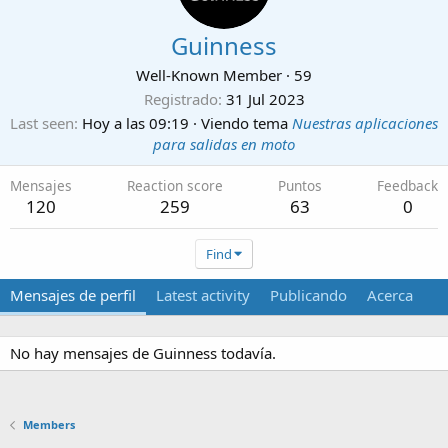
Guinness
Well-Known Member
·
59
Registrado
31 Jul 2023
Last seen
Hoy a las 09:19
·
Viendo tema
Nuestras aplicaciones
para salidas en moto
Mensajes
Reaction score
Puntos
Feedback
120
259
63
0
Find
Mensajes de perfil
Latest activity
Publicando
Acerca
No hay mensajes de Guinness todavía.
Members