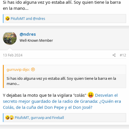
Si has ido alguna vez yo estaba allí. Soy quien tiene la barra
en la mano...
R
PitufoMT
and
@ndres
e
a
c
@ndres
t
Well-Known Member
i
o
n
s
13 Feb 2024
#12
:
gurruvip dijo:
Si has ido alguna vez yo estaba allí. Soy quien tiene la barra en la
mano...
Y dejabas la moto que te la vigilara "colás"
Desvelan el
secreto mejor guardado de la radio de Granada: ¿Quién era
Colás, de la cuña del Don Pepe y el Don José?
R
PitufoMT
,
gurruvip
and
Fireball
e
a