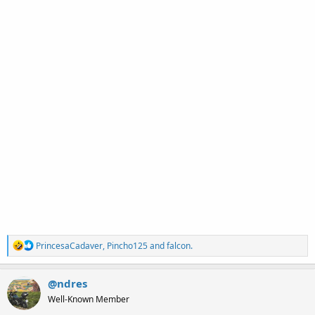
R
PrincesaCadaver
,
Pincho125
and
falcon.
e
a
c
@ndres
t
Well-Known Member
i
o