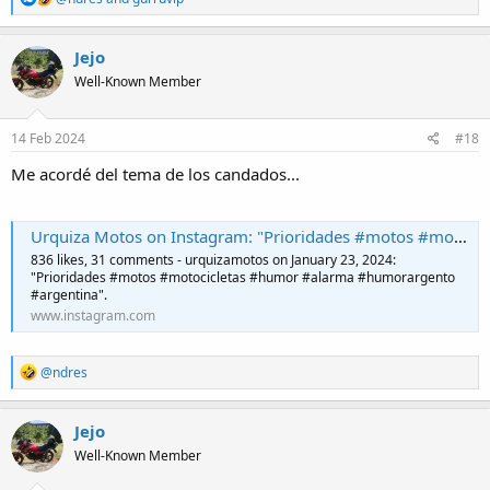
e
a
c
Jejo
t
Well-Known Member
i
o
n
s
14 Feb 2024
#18
:
Me acordé del tema de los candados...
Urquiza Motos on Instagram: "Prioridades #motos #motocicletas #humor #alarma #humorargento #argentina"
836 likes, 31 comments - urquizamotos on January 23, 2024:
"Prioridades #motos #motocicletas #humor #alarma #humorargento
#argentina".
www.instagram.com
R
@ndres
e
a
c
Jejo
t
Well-Known Member
i
o