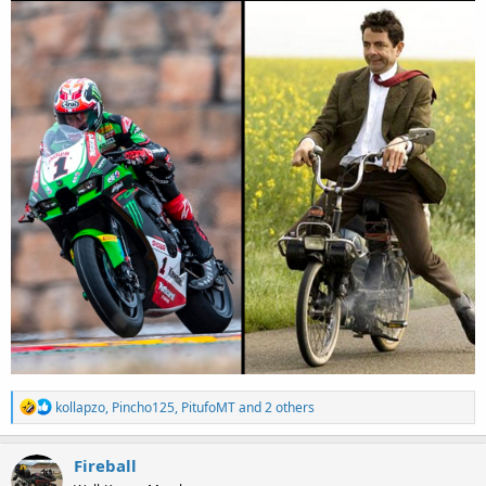
R
kollapzo
,
Pincho125
,
PitufoMT
and 2 others
e
a
c
Fireball
t