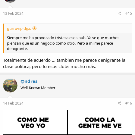
o
n
s
13 Feb 2024
#15
:
gurruvip dijo:
Siempre me ha provocado tristeza esos pub. Ya se que muchos
piensan que es un negocio como otro. Pero a mi me parece
denigrante.
Totalmente de acuerdo ... tambien me parece denigrante la
clase politica, pero lo esos clubs mucho más.
@ndres
Well-Known Member
14 Feb 2024
#16