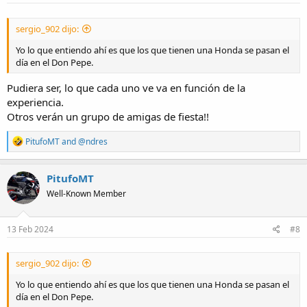
:
sergio_902 dijo:
Yo lo que entiendo ahí es que los que tienen una Honda se pasan el
día en el Don Pepe.
Pudiera ser, lo que cada uno ve va en función de la
experiencia.
Otros verán un grupo de amigas de fiesta!!
R
PitufoMT
and
@ndres
e
a
c
PitufoMT
t
Well-Known Member
i
o
n
s
13 Feb 2024
#8
:
sergio_902 dijo:
Yo lo que entiendo ahí es que los que tienen una Honda se pasan el
día en el Don Pepe.