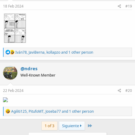
n
s
18 Feb 2024
#19
:
R
Iván78
,
JaviBerna
,
kollapzo
and 1 other person
e
a
c
@ndres
t
Well-Known Member
i
o
n
s
22 Feb 2024
#20
:
R
Agiliti125
,
PitufoMT
,
Joseba77
and 1 other person
e
a
c
Last
1 of 3
Siguiente
t
i