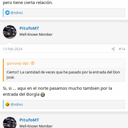
pero tiene cierta relación.
R
@ndres
e
a
c
PitufoMT
t
Well-Known Member
i
o
n
s
13 Feb 2024
#14
:
gurruvip dijo:
Cierto!! La cantidad de veces que he pasado por la entrada del Don
José.
Si, si ... aqui en el norte pasamos mucho tambien por la
entrada del Borgía
R
@ndres
e
a
c
PitufoMT
t
Well-Known Member
i