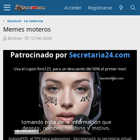
Acceder
Registrarse
General - La taberna
Memes moteros
T
F
@ndres
12 Feb 2024
e
e
m
c
Patrocinado por
Secretaria24.com
a
h
i
a
n
d
Usa el cupon foro125, para un descuento del 90% el primer mes!
i
e
c
i
i
n
a
i
d
c
o
i
o
AutonoPOS, el TPV para autonomos
·
Secretaria24, tu secretaria virtual