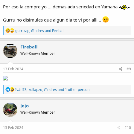
Por eso la compre yo ... demasiada seriedad en Yamaha
Gurru no disimules que algun dia te vi por alli ..
R
gurruvip
,
@ndres
and
Fireball
e
a
c
Fireball
t
Well-Known Member
i
o
n
s
13 Feb 2024
#9
:
R
Iván78
,
kollapzo
,
@ndres
and 1 other person
e
a
c
Jejo
t
Well-Known Member
i
o
n
s
13 Feb 2024
#10
: