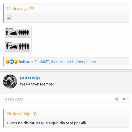
@ndres dijo:
R
kollapzo
,
PitufoMT
,
@ndres
and 1 other person
e
a
c
gurruvip
t
Well-Known Member
i
o
n
s
13 Feb 2024
#11
:
PitufoMT dijo:
Gurru no disimules que algun dia te vi por alli