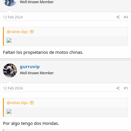
Well-Known Member
i
o
n
s
12 Feb 2024
#4
:
@ndres dijo:
Faltan los propietarios de motos chinas.
gurruvip
Well-Known Member
12 Feb 2024
#5
@ndres dijo:
Por algo tengo dos Hondas.