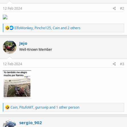
n
s
12 Feb 2024
#2
:
R
ElfoMonkey
,
Pincho125
,
Cain
and 2 others
e
a
c
Jejo
t
Well-Known Member
i
o
n
s
12 Feb 2024
#3
:
R
Cain
,
PitufoMT
,
gurruvip
and 1 other person
e
a
c
sergio_902
t