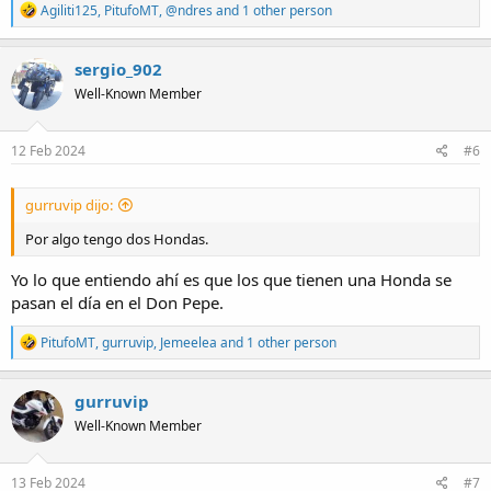
R
Agiliti125
,
PitufoMT
,
@ndres
and 1 other person
e
a
c
sergio_902
t
Well-Known Member
i
o
n
s
12 Feb 2024
#6
:
gurruvip dijo:
Por algo tengo dos Hondas.
Yo lo que entiendo ahí es que los que tienen una Honda se
pasan el día en el Don Pepe.
R
PitufoMT
,
gurruvip
,
Jemeelea
and 1 other person
e
a
c
gurruvip
t
Well-Known Member
i
o
n
s
13 Feb 2024
#7