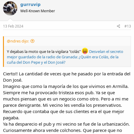
c
gurruvip
t
Well-Known Member
i
o
n
s
13 Feb 2024
#13
:
@ndres dijo:
Y dejabas la moto que te la vigilara "colás"
Desvelan el secreto
mejor guardado de la radio de Granada: ¿Quién era Colás, de la
cuña del Don Pepe y el Don José?
Cierto!! La cantidad de veces que he pasado por la entrada del
Don José.
Imagino que como la mayoría de los que vivimos en Armilla.
Siempre me ha provocado tristeza esos pub. Ya se que
muchos piensan que es un negocio como otro. Pero a mi me
parece denigrante. Mi vecino les vendía los preservativos.
Recuerdo que contaba que de sus clientes era el que mejor
pagaba.
Ya ha desparecio el pub y mi vecino se fue de la urbanización.
Curiosamente ahora vende colchones. Que parece que no