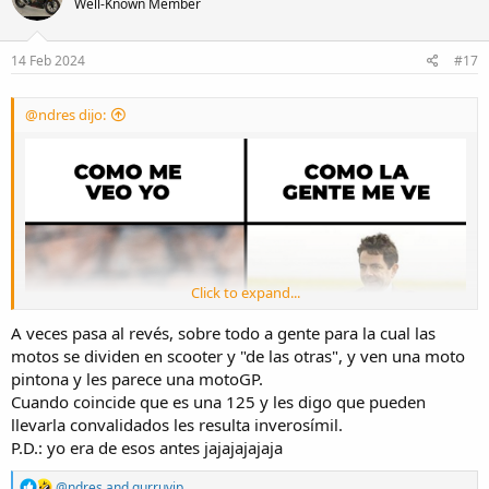
Well-Known Member
i
o
n
s
14 Feb 2024
#17
:
@ndres dijo:
Click to expand...
A veces pasa al revés, sobre todo a gente para la cual las
motos se dividen en scooter y "de las otras", y ven una moto
pintona y les parece una motoGP.
Cuando coincide que es una 125 y les digo que pueden
llevarla convalidados les resulta inverosímil.
P.D.: yo era de esos antes jajajajajaja
R
@ndres
and
gurruvip