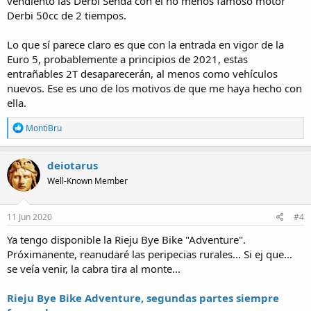
vendiento las Derbi Senda con el no menos famoso motor
Derbi 50cc de 2 tiempos.
Lo que sí parece claro es que con la entrada en vigor de la
Euro 5, probablemente a principios de 2021, estas
entrañables 2T desaparecerán, al menos como vehículos
nuevos. Ese es uno de los motivos de que me haya hecho con
ella.
R
MontiBru
e
a
c
deiotarus
t
Well-Known Member
i
o
n
s
11 Jun 2020
#4
:
Ya tengo disponible la Rieju Bye Bike "Adventure".
Próximanente, reanudaré las peripecias rurales... Si ej que...
se veía venir, la cabra tira al monte...
Rieju Bye Bike Adventure, segundas partes siempre