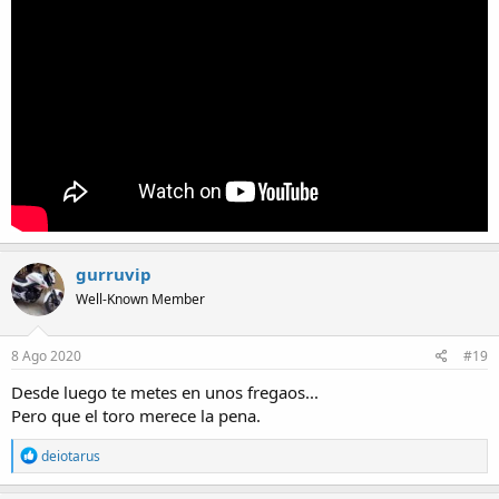
gurruvip
Well-Known Member
8 Ago 2020
#19
Desde luego te metes en unos fregaos...
Pero que el toro merece la pena.
R
deiotarus
e
a