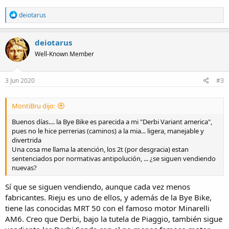
R
deiotarus
e
a
c
deiotarus
t
Well-Known Member
i
o
n
s
3 Jun 2020
#3
:
MontiBru dijo:
Buenos días.... la Bye Bike es parecida a mi "Derbi Variant america",
pues no le hice perrerias (caminos) a la mia... ligera, manejable y
divertrida
Una cosa me llama la atención, los 2t (por desgracia) estan
sentenciados por normativas antipolución, ... ¿se siguen vendiendo
nuevas?
Sí que se siguen vendiendo, aunque cada vez menos
fabricantes. Rieju es uno de ellos, y además de la Bye Bike,
tiene las conocidas MRT 50 con el famoso motor Minarelli
AM6. Creo que Derbi, bajo la tutela de Piaggio, también sigue