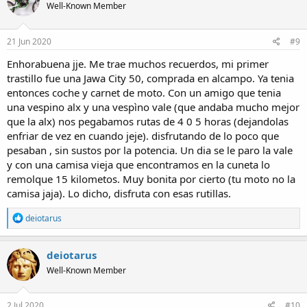
Well-Known Member
i
o
n
s
21 Jun 2020
#9
:
Enhorabuena jje. Me trae muchos recuerdos, mi primer
trastillo fue una Jawa City 50, comprada en alcampo. Ya tenia
entonces coche y carnet de moto. Con un amigo que tenia
una vespino alx y una vespìno vale (que andaba mucho mejor
que la alx) nos pegabamos rutas de 4 0 5 horas (dejandolas
enfriar de vez en cuando jeje). disfrutando de lo poco que
pesaban , sin sustos por la potencia. Un dia se le paro la vale
y con una camisa vieja que encontramos en la cuneta lo
remolque 15 kilometos. Muy bonita por cierto (tu moto no la
camisa jaja). Lo dicho, disfruta con esas rutillas.
R
deiotarus
e
a
c
deiotarus
t
Well-Known Member
i
o
n
s
2 Jul 2020
#10