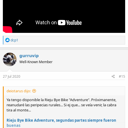
R
dcp1
e
a
c
gurruvip
t
Well-Known Member
i
o
n
s
27 Jul 2020
#15
:
deiotarus dijo:
Ya tengo disponible la Rieju Bye Bike "Adventure". Próximanente,
reanudaré las peripecias rurales... Si ej que... se veía venir, la cabra
tira al monte...
Rieju Bye Bike Adventure, segundas partes siempre fueron
buenas