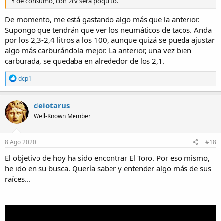
Y de consumo, con 2cv será poquito.
De momento, me está gastando algo más que la anterior.
Supongo que tendrán que ver los neumáticos de tacos. Anda
por los 2,3-2,4 litros a los 100, aunque quizá se pueda ajustar
algo más carburándola mejor. La anterior, una vez bien
carburada, se quedaba en alrededor de los 2,1.
R
dcp1
e
a
c
deiotarus
t
Well-Known Member
i
o
n
s
8 Ago 2020
#18
:
El objetivo de hoy ha sido encontrar El Toro. Por eso mismo,
he ido en su busca. Quería saber y entender algo más de sus
raíces...