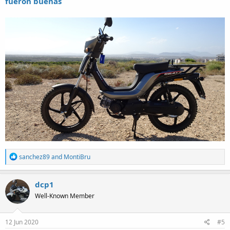
fueron buenas
R
sanchez89
and
MontiBru
e
a
c
dcp1
t
Well-Known Member
i
o
n
s
12 Jun 2020
#5
: