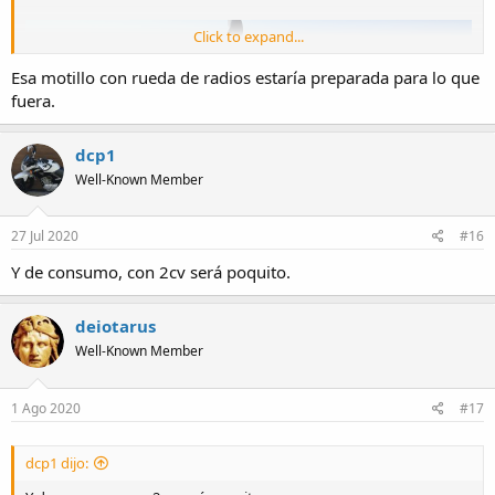
Click to expand...
Esa motillo con rueda de radios estaría preparada para lo que
fuera.
dcp1
Well-Known Member
27 Jul 2020
#16
Y de consumo, con 2cv será poquito.
deiotarus
Well-Known Member
1 Ago 2020
#17
dcp1 dijo: