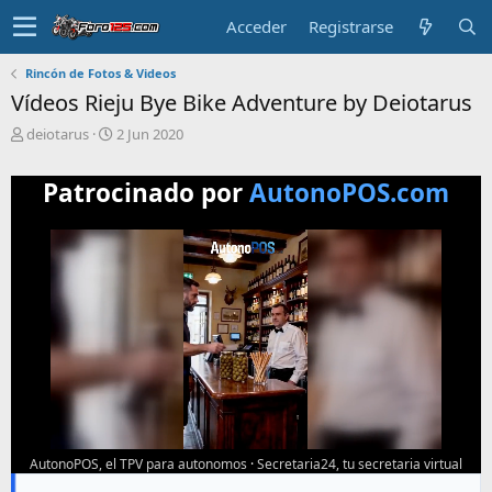
Acceder
Registrarse
Rincón de Fotos & Videos
Vídeos Rieju Bye Bike Adventure by Deiotarus
T
F
deiotarus
2 Jun 2020
e
e
m
c
Patrocinado por
AutonoPOS.com
a
h
i
a
n
d
i
e
c
i
i
n
a
i
d
c
o
i
o
AutonoPOS, el TPV para autonomos
·
Secretaria24, tu secretaria virtual