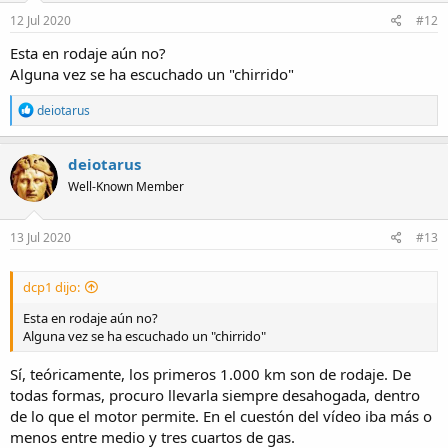
12 Jul 2020
#12
Esta en rodaje aún no?
Alguna vez se ha escuchado un "chirrido"
R
deiotarus
e
a
c
deiotarus
t
Well-Known Member
i
o
n
s
13 Jul 2020
#13
:
dcp1 dijo:
Esta en rodaje aún no?
Alguna vez se ha escuchado un "chirrido"
Sí, teóricamente, los primeros 1.000 km son de rodaje. De
todas formas, procuro llevarla siempre desahogada, dentro
de lo que el motor permite. En el cuestón del vídeo iba más o
menos entre medio y tres cuartos de gas.