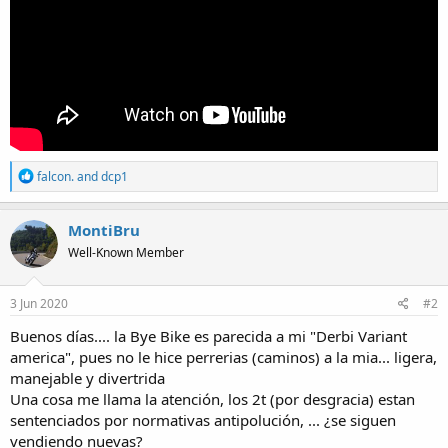
R
falcon.
and
dcp1
e
a
c
MontiBru
t
Well-Known Member
i
o
n
s
3 Jun 2020
#2
:
Buenos días.... la Bye Bike es parecida a mi "Derbi Variant
america", pues no le hice perrerias (caminos) a la mia... ligera,
manejable y divertrida
Una cosa me llama la atención, los 2t (por desgracia) estan
sentenciados por normativas antipolución, ... ¿se siguen
vendiendo nuevas?