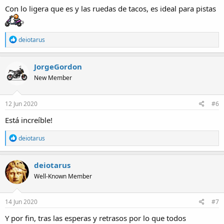
Con lo ligera que es y las ruedas de tacos, es ideal para pistas
R
deiotarus
e
a
c
JorgeGordon
t
New Member
i
o
n
s
12 Jun 2020
#6
:
Está increíble!
R
deiotarus
e
a
c
deiotarus
t
Well-Known Member
i
o
n
s
14 Jun 2020
#7
:
Y por fin, tras las esperas y retrasos por lo que todos