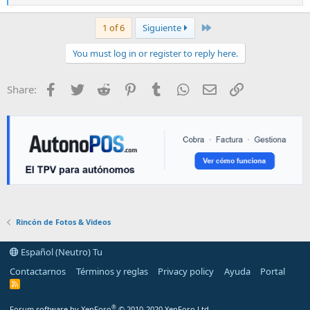
e
a
c
Last
1 of 6
Siguiente
t
i
You must log in or register to reply here.
o
n
s
Facebook
Twitter
Reddit
Pinterest
Tumblr
WhatsApp
E-mail
Enlace
Share:
:
Rincón de Fotos & Videos
Español (Neutro) Tu
Contactarnos
Términos y reglas
Privacy policy
Ayuda
Portal
R
S
S
®
Forum software by XenForo
© 2010-2020 XenForo Ltd.