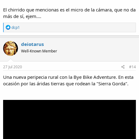
El chirrido que mencionas es el micro de la cámara, que no da
más de sí, ejem....
R
dcp1
e
a
c
deiotarus
t
Well-Known Member
i
o
n
s
27 Jul 2020
#14
:
Una nueva peripecia rural con la Bye Bike Adventure. En esta
ocasión por las áridas tierras que rodean la "Sierra Gorda".