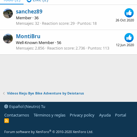
sanchez89
Member
·
36
26 Oct 2020
Mensajes
32
Reaction score
29
Puntos
18
MontiBru
Well-Known Member
·
56
12 Jun 2020
Mensajes
2.856
Reaction score
2.736
Puntos
113
Vídeos Rieju Bye Bike Adventure by Deiotarus
Español (Neutro) Tu
Contactarnos
Términos y reglas
Privacy policy
Ayuda
Portal
R
S
S
®
Forum software by XenForo
© 2010-2020 XenForo Ltd.