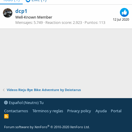
dcp1
Well-Known Member
12 Jul 2020
Mensajes
5.749
Reaction score
2.923
Puntos
113
Vídeos Rieju Bye Bike Adventure by Deiotarus
Español (Neutro) Tu
Contactarnos
Términos y reglas
Privacy policy
Ayuda
Portal
R
S
S
®
Forum software by XenForo
© 2010-2020 XenForo Ltd.