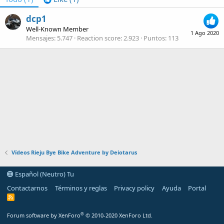
dcp1
Well-Known Member
1 Ago 2020
Mensajes
5.747
Reaction score
2.923
Puntos
113
Vídeos Rieju Bye Bike Adventure by Deiotarus
Español (Neutro) Tu
Contactarnos
Términos y reglas
Privacy policy
Ayuda
Portal
R
S
S
®
Forum software by XenForo
© 2010-2020 XenForo Ltd.