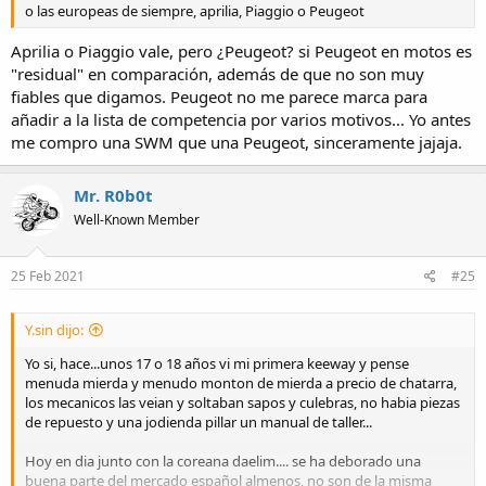
o las europeas de siempre, aprilia, Piaggio o Peugeot
Aprilia o Piaggio vale, pero ¿Peugeot? si Peugeot en motos es
"residual" en comparación, además de que no son muy
fiables que digamos. Peugeot no me parece marca para
añadir a la lista de competencia por varios motivos... Yo antes
me compro una SWM que una Peugeot, sinceramente jajaja.
Mr. R0b0t
Well-Known Member
25 Feb 2021
#25
Y.sin dijo:
Yo si, hace...unos 17 o 18 años vi mi primera keeway y pense
menuda mierda y menudo monton de mierda a precio de chatarra,
los mecanicos las veian y soltaban sapos y culebras, no habia piezas
de repuesto y una jodienda pillar un manual de taller...
Hoy en dia junto con la coreana daelim.... se ha deborado una
buena parte del mercado español almenos, no son de la misma