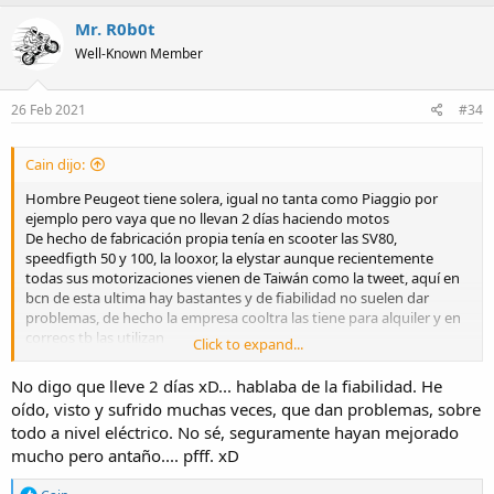
a
c
Mr. R0b0t
t
Well-Known Member
i
o
n
s
26 Feb 2021
#34
:
Cain dijo:
Hombre Peugeot tiene solera, igual no tanta como Piaggio por
ejemplo pero vaya que no llevan 2 días haciendo motos
De hecho de fabricación propia tenía en scooter las SV80,
speedfigth 50 y 100, la looxor, la elystar aunque recientemente
todas sus motorizaciones vienen de Taiwán como la tweet, aquí en
bcn de esta ultima hay bastantes y de fiabilidad no suelen dar
problemas, de hecho la empresa cooltra las tiene para alquiler y en
correos tb las utilizan
Click to expand...
No es una Honda sh ni Piaggio liberty pero vaya que ni tan mal
Por cierto la tweet monta motor SYM pero particularmente me
No digo que lleve 2 días xD... hablaba de la fiabilidad. He
parece mejor acabada que las Sym
oído, visto y sufrido muchas veces, que dan problemas, sobre
todo a nivel eléctrico. No sé, seguramente hayan mejorado
mucho pero antaño.... pfff. xD
R