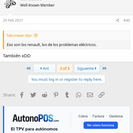
t
Well-Known Member
i
o
n
s
26 Feb 2021
#40
:
falconwar dijo:
Eso son los renault, los de los problemas eléctricos.
También xDD
First
Last
Ant
2 of 3
Siguiente
You must log in or register to reply here.
Facebook
Twitter
Reddit
Pinterest
Tumblr
WhatsApp
E-mail
Enlace
Share: