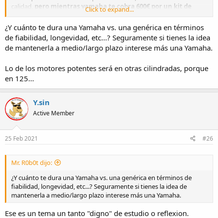
calidad,
pero mientras yamaha te cobra 600€ por un kit de
Click to expand...
cilindro, en aliexpress te los pillas de esas marcas de motos
cutres y chinas por 100€ o menos.
¿Y cuánto te dura una Yamaha vs. una genérica en términos
Ahi esta su punto fuerte,
algunos montan motores incluso mas
de fiabilidad, longevidad, etc...? Seguramente si tienes la idea
potentes que los japos
y menos de la mitad de precio.
de mantenerla a medio/largo plazo interese más una Yamaha.
Lo de los motores potentes será en otras cilindradas, porque
en 125...
Y.sin
Active Member
25 Feb 2021
#26
Mr. R0b0t dijo:
¿Y cuánto te dura una Yamaha vs. una genérica en términos de
fiabilidad, longevidad, etc...? Seguramente si tienes la idea de
mantenerla a medio/largo plazo interese más una Yamaha.
Ese es un tema un tanto "digno" de estudio o reflexion.