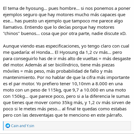
El tema de hyosung... pues hombre... si nos ponemos a poner
CBr 125 2006
ejemplos seguro que hay motores mucho más capaces que
13.00 cv (9.5 kw) a 10000 rpm 10.10 nm (1.0 kgf-m o 7.4 ft.lbs) a
8000 rpm
ese... has puesto un ejemplo que tampoco me parece algo
llamativo. Entiendo que lo decías porque hay motores
HYOSUNG gt 125 2006
"chinos" buenos... cosa que por otra parte, nadie discute xD.
14.21 cv (10.4 kw) a 10500 rpm --- 9.70 nm (1.0 kgf-m o 7.2 ft.lbs) a
10000 rpm
Aunque viendo esas especificaciones, yo tengo claro con cual
me quedaría: el Honda... El Hyosung da 1,2 cv más... pero
Sip, se debe a que el motor es en "V", mas y mejor revoluciones en
para conseguirlo has de ir más alto de vueltas = más desgaste
baja y medias, peor en altas.
del motor. Además al ser bicilíndrico, tiene más piezas
móviles = más peso, más probabilidad de fallo y más
mantenimiento. Por no hablar de que la cifra más importante
es el par motor. Yo prefiero tener 10,10nm a 8.000 en una
moto con un peso de 115kg, que 9,7 a 10.000 en una moto
con 150kg... que parece poco, pero si a la diferencia le sumas
que tienes que mover como 35kg más, y 1,2 cv más sirven de
poco si le metes más peso... al final te quedas como estabas
pero con las desventajas que te menciono en este párrafo.
R
Cain
and
Y.sin
e