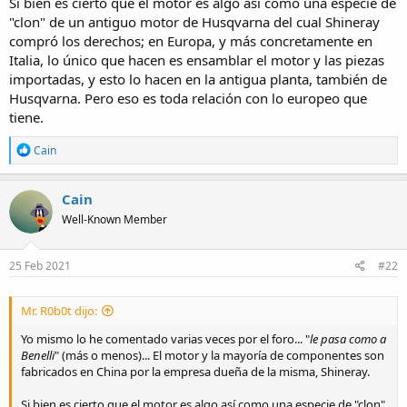
Si bien es cierto que el motor es algo así como una especie de
"clon" de un antiguo motor de Husqvarna del cual Shineray
compró los derechos; en Europa, y más concretamente en
Italia, lo único que hacen es ensamblar el motor y las piezas
importadas, y esto lo hacen en la antigua planta, también de
Husqvarna. Pero eso es toda relación con lo europeo que
tiene.
R
Cain
e
a
c
Cain
t
Well-Known Member
i
o
n
s
25 Feb 2021
#22
:
Mr. R0b0t dijo:
Yo mismo lo he comentado varias veces por el foro... "
le pasa como a
Benelli
" (más o menos)... El motor y la mayoría de componentes son
fabricados en China por la empresa dueña de la misma, Shineray.
Si bien es cierto que el motor es algo así como una especie de "clon"