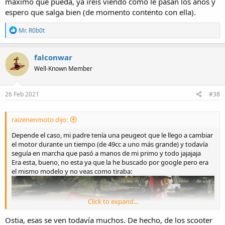
máximo que pueda, ya iréis viendo como le pasan los años y
espero que salga bien (de momento contento con ella).
R
Mr. R0b0t
e
a
c
falconwar
t
Well-Known Member
i
o
n
s
26 Feb 2021
#38
:
raizenenmoto dijo:
Depende el caso, mi padre tenía una peugeot que le llego a cambiar
el motor durante un tiempo (de 49cc a uno más grande) y todavía
seguía en marcha que pasó a manos de mi primo y todo jajajaja
Era esta, bueno, no esta ya que la he buscado por google pero era
el mismo modelo y no veas como tiraba:
Click to expand...
Ostia, esas se ven todavía muchos. De hecho, de los scooter