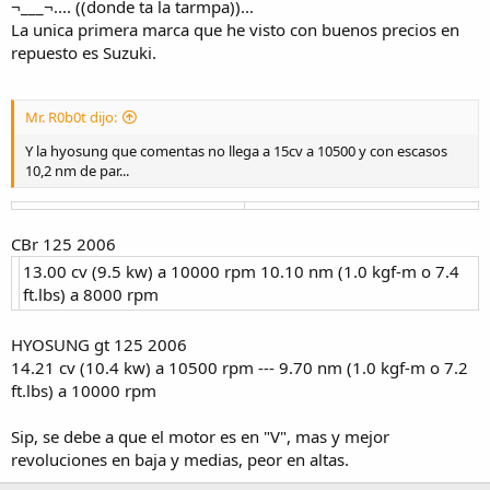
¬___¬.... ((donde ta la tarmpa))...
La unica primera marca que he visto con buenos precios en
repuesto es Suzuki.
Mr. R0b0t dijo:
Y la hyosung que comentas no llega a 15cv a 10500 y con escasos
10,2 nm de par...
CBr 125 2006
13.00 cv (9.5 kw) a 10000 rpm 10.10 nm (1.0 kgf-m o 7.4
ft.lbs) a 8000 rpm
HYOSUNG gt 125 2006
14.21 cv (10.4 kw) a 10500 rpm --- 9.70 nm (1.0 kgf-m o 7.2
ft.lbs) a 10000 rpm
Sip, se debe a que el motor es en "V", mas y mejor
revoluciones en baja y medias, peor en altas.