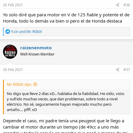
s
26 Feb 2021
#36
:
Yo solo diré que para motor en V de 125 fiable y potente el de
Honda, todo lo demás va bien si pero el de Honda destaca
R
Y.sin
and
Mr. R0b0t
e
a
c
raizenenmoto
t
Well-Known Member
i
o
n
s
26 Feb 2021
#37
:
Mr. R0b0t dijo:
No digo que lleve 2 días xD... hablaba de la fiabilidad. He oído, visto
y sufrido muchas veces, que dan problemas, sobre todo a nivel
eléctrico. No sé, seguramente hayan mejorado mucho pero
antaño.... pfff. xD
Depende el caso, mi padre tenía una peugeot que le llego a
cambiar el motor durante un tiempo (de 49cc a uno más