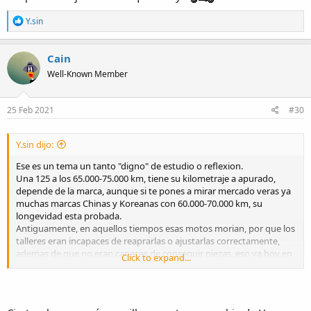
R
Y.sin
e
a
c
Cain
t
Well-Known Member
i
o
n
s
25 Feb 2021
#30
:
Y.sin dijo:
Ese es un tema un tanto "digno" de estudio o reflexion.
Una 125 a los 65.000-75.000 km, tiene su kilometraje a apurado,
depende de la marca, aunque si te pones a mirar mercado veras ya
muchas marcas Chinas y Koreanas con 60.000-70.000 km, su
longevidad esta probada.
Antiguamente, en aquellos tiempos esas motos morian, por que los
talleres eran incapaces de reaprarlas o ajustarlas correctamente,
ademas de que no eran capaces de conseguir piezas, eso ya hoy en
Click to expand...
dia no ocurre.
Hoy en dia es mas facil que palme en siniestro una 1ª marca por el
coste de sus piezas, que una "china".
Supongo que como te refieres, tambien depende del uso que tenga