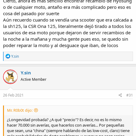
Cierto, ahora es más sencillo encontrar recambio de Hyosung
esa moto, hay gente que se pilla una nueva y la usa solo en verano,
o de cualquier moto, antaño era más complicado pero eso es
la moto tiene 9 años y 5.000 km, a lo que se va adevaluar una
primera marca y una segunda, habra que ver quien perdio mas
cosa del pasado por suerte
dinero.
Aún recuerdo cuando se vendía una scooter que era calcada a
la sh125, la CSR Ona 125, literalmente dejó tirado a todos los
usuarios de esa moto porque dejaron de servir recambios de
la noche a la mañana y mucha gente pues eso, se quedo sin
Si, en 125, los motores hyosung de la GT, comet o Aqila, son
poder reparar la moto y al desguace que iban, de locos
motores superiores a honda o yamaha (encima los antiguos van sin
ECU, los nuevos la verdad no se), es un bicilindrico en v = mas
R
Y.sin
revoluciones, potencia, sonido y menos vibraciones, ademas de que
e
ese motor, no lleva balancines, los 4 arboles de levas actuan sobre
a
pastilla calibrada, eliminado la perdida de potencia-energia de una
c
Y.sin
varilla o un balancin.
t
Ademas de que el motor no precisa de refrigeracion por agua, que
Active Member
i
lo es imprescindible para aproximarse a los 15cv en un motor
o
monocilindrico como el de la mitificada CBR 125.
n
s
Y por la mitad de precio 3000€ puesta en la calle, las antiguas
26 Feb 2021
#31
:
mientras que las otras 6000€.
Problemas, de ellos cadenillas y sus tensores de baja calidad.
Mr. R0b0t dijo:
Editado: Ademas de motores bicilindricos en linea chinos copias de
¿Longevidad probada? ¿A qué "precio"? Es decir, no es lo mismo
la CB, que la moto sale en menos de 2500€ puesta en la calle.
hacer 70.000 sin averías, que hacerlos con averías... Por pequeñas
que sean, una "china" (siempre hablando de las low-cost, claro) tiene
más probabilidades de darte problemas, y aunque no sean serios,