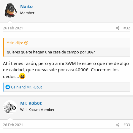
Naito
Member
26 Feb 2021
#32
Y.sin dijo:
quieres que te hagan una casa de campo por 30€?
Ahí tienes razón, pero yo a mi SWM le espero que me de algo
de calidad, que nueva sale por casi 4000€. Crucemos los
dedos...
R
Cain
and
Mr. R0b0t
e
a
c
Mr. R0b0t
t
Well-Known Member
i
o
n
s
26 Feb 2021
#33
: