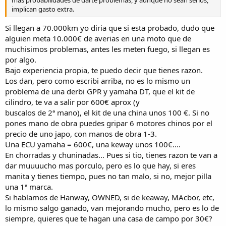
implican gasto extra.
Si llegan a 70.000km yo diria que si esta probado, dudo que
alguien meta 10.000€ de averias en una moto que de
muchisimos problemas, antes les meten fuego, si llegan es
por algo.
Bajo experiencia propia, te puedo decir que tienes razon.
Los dan, pero como escribi arriba, no es lo mismo un
problema de una derbi GPR y yamaha DT, que el kit de
cilindro, te va a salir por 600€ aprox (y
buscalos de 2ª mano), el kit de una china unos 100 €. Si no
pones mano de obra puedes gripar 6 motores chinos por el
precio de uno japo, con manos de obra 1-3.
Una ECU yamaha = 600€, una keway unos 100€....
En chorradas y chuninadas... Pues si tio, tienes razon te van a
dar muuuucho mas porculo, pero es lo que hay, si eres
manita y tienes tiempo, pues no tan malo, si no, mejor pilla
una 1ª marca.
Si hablamos de Hanway, OWNED, si de keaway, MAcbor, etc,
lo mismo salgo ganado, van mejorando mucho, pero es lo de
siempre, quieres que te hagan una casa de campo por 30€?