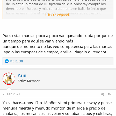
de un antiguo motor de Husqvarna del cual Shineray compró los
derechos; en Europa, y más concretamente en Italia, lo único que
hacen es ensamblar el motor y las piezas importadas, y esto lo
Click to expand...
hacen en la antigua planta, también de Husqvarna. Pero eso es
toda relación con lo europeo que tiene.
Pues estas marcas poco a poco van ganando cuota porque de
un tiempo para aquí se van viendo más
aunque de momento no las veo competencia para las marcas
japo o las europeas de siempre, aprilia, Piaggio o Peugeot
R
Mr. R0b0t
e
a
c
Y.sin
t
Active Member
i
o
n
s
25 Feb 2021
#23
:
Yo si, hace...unos 17 o 18 años vi mi primera keeway y pense
menuda mierda y menudo monton de mierda a precio de
chatarra, los mecanicos las veian y soltaban sapos y culebras,