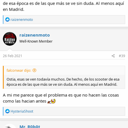
de esa época es de las que más se ve sin duda. Al menos aquí
en Madrid.
R
raizenenmoto
e
a
c
raizenenmoto
t
Well-Known Member
i
o
Por cierto, hay motos como Piagio y Aprilia que montan en sus
n
motos motores chinos.
s
26 Feb 2021
#39
:
Yo la mía, la Macbor Stormer tengo pensado hacerla durar lo
falconwar dijo:
máximo que pueda, ya iréis viendo como le pasan los años y espero
que salga bien (de momento contento con ella).
Ostia, esas se ven todavía muchos. De hecho, de los scooter de esa
época es de las que más se ve sin duda. Al menos aquí en Madrid.
A mi me parece que el problema es que no hacen las cosas
como las hacian antes
R
HysteriaShoot
e
a
c
Mr. R0b0t