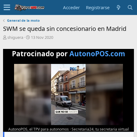
Acceder
Registrarse
General de la moto
SWM se queda sin concesionario en Madrid
T
F
shiguera
13 Nov 2020
e
e
m
c
Patrocinado por
AutonoPOS.com
a
h
i
a
n
d
i
e
c
i
i
n
a
i
d
c
o
i
o
AutonoPOS, el TPV para autonomos
·
Secretaria24, tu secretaria virtual