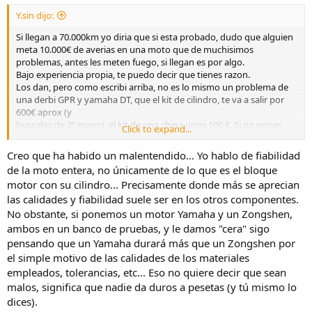
Y.sin dijo:
Si llegan a 70.000km yo diria que si esta probado, dudo que alguien
meta 10.000€ de averias en una moto que de muchisimos
problemas, antes les meten fuego, si llegan es por algo.
Bajo experiencia propia, te puedo decir que tienes razon.
Los dan, pero como escribi arriba, no es lo mismo un problema de
una derbi GPR y yamaha DT, que el kit de cilindro, te va a salir por
600€ aprox (y
buscalos de 2ª mano), el kit de una china unos 100 €. Si no pones
Click to expand...
mano de obra puedes gripar 6 motores chinos por el precio de uno
japo, con manos de obra 1-3.
Creo que ha habido un malentendido... Yo hablo de fiabilidad
Una ECU yamaha = 600€, una keway unos 100€....
de la moto entera, no únicamente de lo que es el bloque
En chorradas y chuninadas... Pues si tio, tienes razon te van a dar
motor con su cilindro... Precisamente donde más se aprecian
muuuucho mas porculo, pero es lo que hay, si eres manita y tienes
las calidades y fiabilidad suele ser en los otros componentes.
tiempo, pues no tan malo, si no, mejor pilla una 1ª marca.
Si hablamos de Hanway, OWNED, si de keaway, MAcbor, etc, lo
No obstante, si ponemos un motor Yamaha y un Zongshen,
mismo salgo ganado, van mejorando mucho, pero es lo de siempre,
ambos en un banco de pruebas, y le damos "cera" sigo
quieres que te hagan una casa de campo por 30€?
pensando que un Yamaha durará más que un Zongshen por
¬___¬.... ((donde ta la tarmpa))...
el simple motivo de las calidades de los materiales
La unica primera marca que he visto con buenos precios en
empleados, tolerancias, etc... Eso no quiere decir que sean
repuesto es Suzuki.
malos, significa que nadie da duros a pesetas (y tú mismo lo
dices).