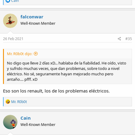
Cain
e
a
c
falconwar
t
Well-Known Member
i
o
n
s
26 Feb 2021
#35
:
Mr. R0b0t dijo:
No digo que lleve 2 días xD... hablaba de la fiabilidad. He oído, visto
y sufrido muchas veces, que dan problemas, sobre todo a nivel
eléctrico. No sé, seguramente hayan mejorado mucho pero
antaño.... pfff. xD
Eso son los renault, los de los problemas eléctricos.
R
Mr. R0b0t
e
a
c
Cain
t
Well-Known Member
i
o
n