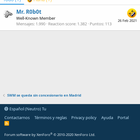
Mr. R0b0t
Well-Known Member
26 Feb 2021
Mensajes
1.990
Reaction score
1.382
Puntos
113
SWM se queda sin concesionario en Madrid
Español (Neutro) Tu
Contactarnos
Términos y reglas
Privacy policy
Ayuda
Portal
R
S
S
®
Forum software by XenForo
© 2010-2020 XenForo Ltd.