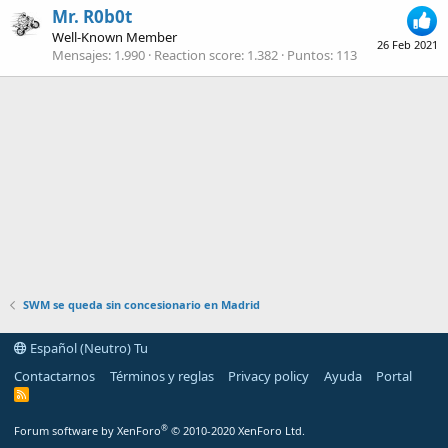
Mr. R0b0t
Well-Known Member
26 Feb 2021
Mensajes
1.990
Reaction score
1.382
Puntos
113
SWM se queda sin concesionario en Madrid
Español (Neutro) Tu
Contactarnos
Términos y reglas
Privacy policy
Ayuda
Portal
R
S
S
®
Forum software by XenForo
© 2010-2020 XenForo Ltd.