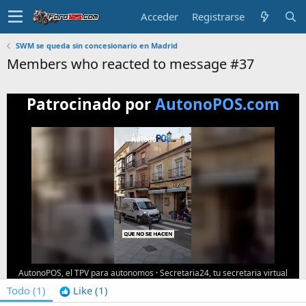
Acceder
Registrarse
SWM se queda sin concesionario en Madrid
Members who reacted to message #37
Patrocinado por
AutonoPOS.com
AutonoPOS, el TPV para autonomos
·
Secretaria24, tu secretaria virtual
Todo
(1)
Like
(1)