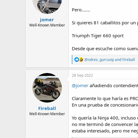
n
Pero.......
s
:
jomer
Si quieres 81 caballitos por u
Well-Known Member
Triumph Tiger 660 sport
Desde que escuche como suena, 
R
@ndres
,
gurruvip
and
Fireball
e
a
c
28 Sep 2022
t
i
@jomer
añadiendo contendient
o
n
Claramente lo que haría es P
s
:
En una prueba de concesionario 
Fireball
Well-Known Member
Yo quería la Ninja 400, incluso
no me terminó de convencer la 
estaba interesado, pero me neg