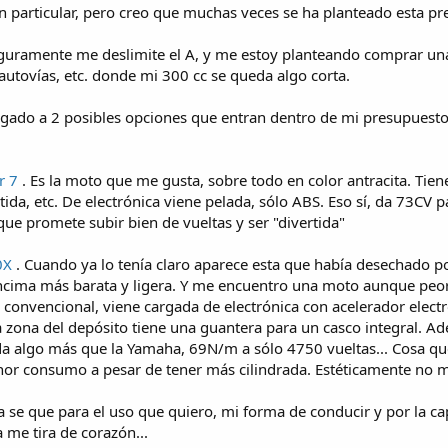
ón particular, pero creo que muchas veces se ha planteado esta p
seguramente me deslimite el A, y me estoy planteando comprar u
autovías, etc. donde mi 300 cc se queda algo corta.
ado a 2 posibles opciones que entran dentro de mi presupuesto 
r 7
. Es la moto que me gusta, sobre todo en color antracita. T
tida, etc. De electrónica viene pelada, sólo ABS. Eso sí, da 73CV p
ue promete subir bien de vueltas y ser "divertida"
0X
. Cuando ya lo tenía claro aparece esta que había desechado po
ncima más barata y ligera. Y me encuentro una moto aunque peo
a convencional, viene cargada de electrónica con acelerador elect
la zona del depósito tiene una guantera para un casco integral. 
 da algo más que la Yamaha, 69N/m a sólo 4750 vueltas... Cosa 
nor consumo a pesar de tener más cilindrada. Estéticamente no 
 se que para el uso que quiero, mi forma de conducir y por la ca
 me tira de corazón...