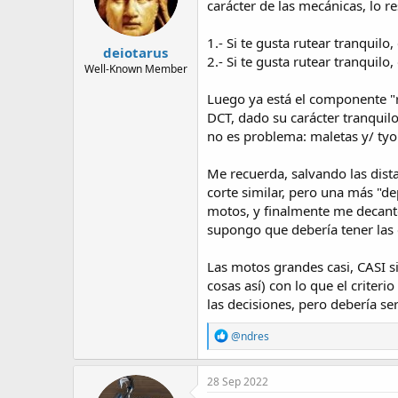
carácter de las mecánicas, lo r
n
s
:
1.- Si te gusta rutear tranquilo
deiotarus
2.- Si te gusta rutear tranquilo
Well-Known Member
Luego ya está el componente "r
DCT, dado su carácter tranquilo
no es problema: maletas y/ tyo
Me recuerda, salvando las dist
corte similar, pero una más "d
motos, y finalmente me decanté
supongo que debería tener las d
Las motos grandes casi, CASI s
cosas así) con lo que el criter
las decisiones, pero debería ser
R
@ndres
e
a
c
28 Sep 2022
t