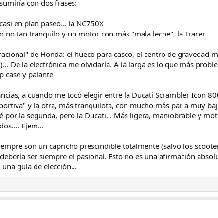
esumiría con dos frases:
, casi en plan paseo... la NC750X
, o no tan tranquilo y un motor con más "mala leche", la Tracer.
acional" de Honda: el hueco para casco, el centro de gravedad m
)... De la electrónica me olvidaría. A la larga es lo que más probl
p case y palante.
ancias, a cuando me tocó elegir entre la Ducati Scrambler Icon 80
eportiva" y la otra, más tranquilota, con mucho más par a muy baj
 por la segunda, pero la Ducati... Más ligera, maniobrable y moto
os.... Ejem...
iempre son un capricho prescindible totalmente (salvo los scoot
io debería ser siempre el pasional. Esto no es una afirmación abs
 una guía de elección...