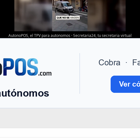
AutonoPOS, el TPV para autonomos
·
Secretaria24, tu secretaria virtual