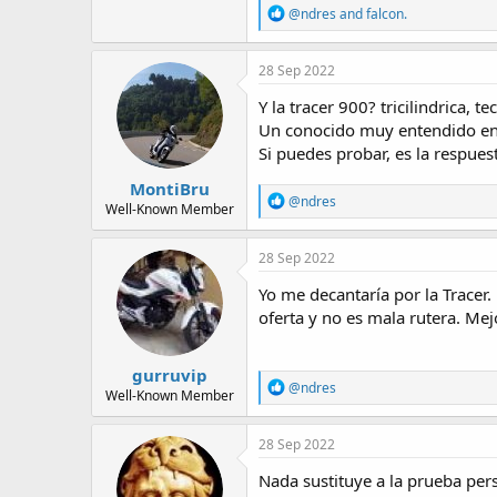
R
@ndres
and
falcon.
e
a
c
28 Sep 2022
t
i
Y la tracer 900? tricilindrica, 
o
Un conocido muy entendido en m
n
Si puedes probar, es la respuest
s
:
MontiBru
R
@ndres
Well-Known Member
e
a
c
28 Sep 2022
t
i
Yo me decantaría por la Tracer.
o
oferta y no es mala rutera. Me
n
s
:
gurruvip
R
@ndres
Well-Known Member
e
a
c
28 Sep 2022
t
i
Nada sustituye a la prueba per
o