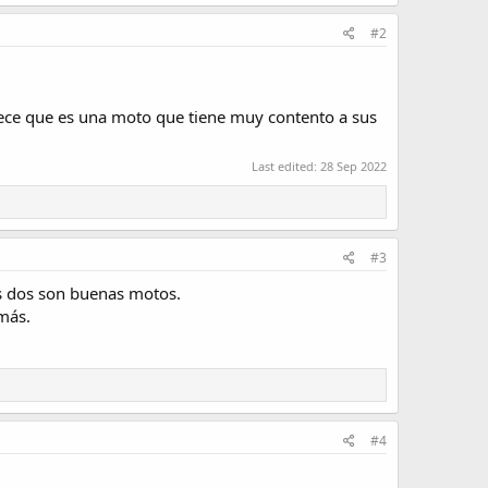
#2
ce que es una moto que tiene muy contento a sus
Last edited:
28 Sep 2022
#3
as dos son buenas motos.
más.
#4