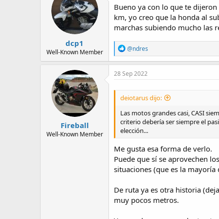
i
Bueno ya con lo que te dijero
o
km, yo creo que la honda al sub
n
marchas subiendo mucho las r
s
:
dcp1
R
@ndres
Well-Known Member
e
a
c
28 Sep 2022
t
i
o
deiotarus dijo:
n
s
Las motos grandes casi, CASI siem
:
criterio debería ser siempre el pa
Fireball
elección...
Well-Known Member
Me gusta esa forma de verlo.
Puede que sí se aprovechen los
situaciones (que es la mayoría 
De ruta ya es otra historia (de
muy pocos metros.