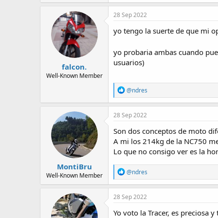
28 Sep 2022
yo tengo la suerte de que mi op
yo probaria ambas cuando pue
usuarios)
falcon.
Well-Known Member
R
@ndres
e
a
c
28 Sep 2022
t
i
Son dos conceptos de moto dife
o
A mi los 214kg de la NC750 me 
n
Lo que no consigo ver es la hor
s
:
MontiBru
R
@ndres
Well-Known Member
e
a
c
28 Sep 2022
t
i
Yo voto la Tracer, es preciosa y 
o