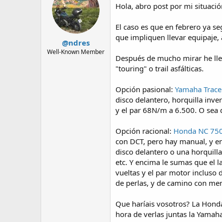
Hola, abro post por mi situaci
El caso es que en febrero ya 
que impliquen llevar equipaje, 
@ndres
Well-Known Member
Después de mucho mirar he lleg
"touring" o trail asfálticas.
Opción pasional:
Yamaha Trace
disco delantero, horquilla inver
y el par 68N/m a 6.500. O sea q
Opción racional:
Honda NC 75
con DCT, pero hay manual, y e
disco delantero o una horquill
etc. Y encima le sumas que el 
vueltas y el par motor incluso
de perlas, y de camino con me
Que haríais vosotros? La Honda
hora de verlas juntas la Yamaha