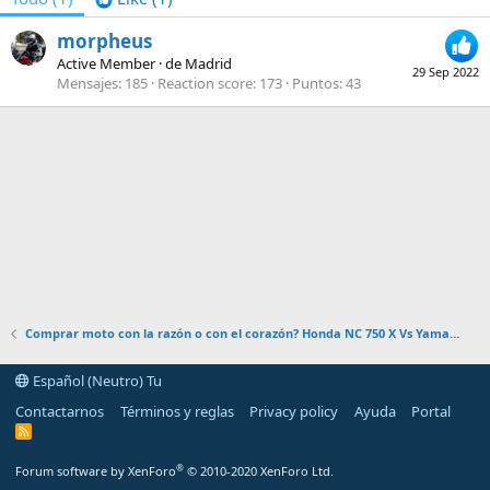
morpheus
Active Member
·
de
Madrid
29 Sep 2022
Mensajes
185
Reaction score
173
Puntos
43
Comprar moto con la razón o con el corazón? Honda NC 750 X Vs Yamaha Tracer 7
Español (Neutro) Tu
Contactarnos
Términos y reglas
Privacy policy
Ayuda
Portal
R
S
S
®
Forum software by XenForo
© 2010-2020 XenForo Ltd.