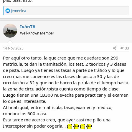
R
Jemeelea
e
a
c
Iván78
t
Well-Known Member
i
o
n
s
14 Nov 2025
#133
:
Por aqui otro tanto, la que creo que me quedare son 299
matricula, te dan la tramitación, los test, 2 teoricos y 3 clases
de pista. Luego ya tienes las tasas a parte de tráfico y lo que
creo mas me convence es las clases de pista a 30 y las de
circulación a 32 y que no te hacen la pirula de el tiempo hasta
la zona de circulación/pista cuenta como tiempo de clase.
Luego tienen una CB300 nuevecita para practicar y el examen
lo que es interesante.
Al final igual, entre matrícula, tasas,examen y medico,
rondara los 600 o asi.
Esta tarde me acerco creo, que ayer casi me pillo una
Interceptor sin poder cogerla...