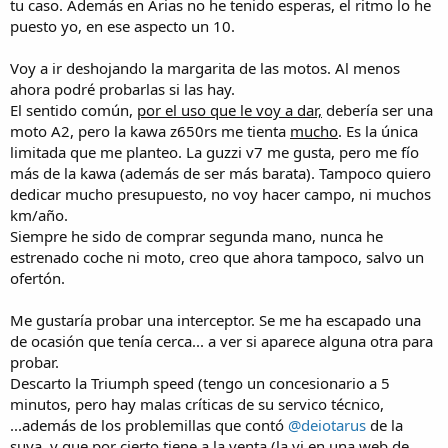
tu caso. Además en Arias no he tenido esperas, el ritmo lo he
puesto yo, en ese aspecto un 10.
Voy a ir deshojando la margarita de las motos. Al menos
ahora podré probarlas si las hay.
El sentido común,
por el uso que le voy a dar,
debería ser una
moto A2, pero la kawa z650rs me tienta
mucho
. Es la única
limitada que me planteo. La guzzi v7 me gusta, pero me fío
más de la kawa (además de ser más barata). Tampoco quiero
dedicar mucho presupuesto, no voy hacer campo, ni muchos
km/año.
Siempre he sido de comprar segunda mano, nunca he
estrenado coche ni moto, creo que ahora tampoco, salvo un
ofertón.
Me gustaría probar una interceptor. Se me ha escapado una
de ocasión que tenía cerca... a ver si aparece alguna otra para
probar.
Descarto la Triumph speed (tengo un concesionario a 5
minutos, pero hay malas críticas de su servico técnico,
...además de los problemillas que contó
@deiotarus
de la
suya, y que por cierto tiene a la venta (la vi en una web de