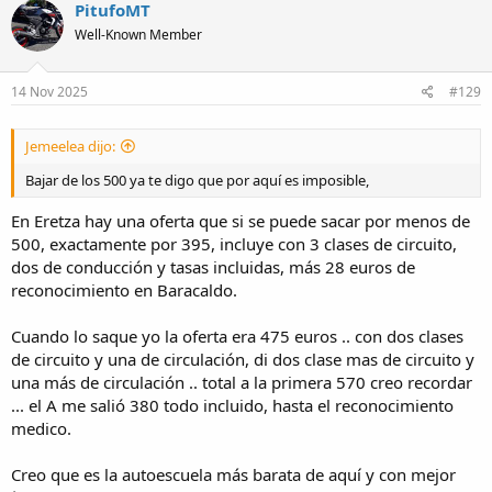
c
PitufoMT
t
Well-Known Member
i
o
n
s
14 Nov 2025
#129
:
Jemeelea dijo:
Bajar de los 500 ya te digo que por aquí es imposible,
En Eretza hay una oferta que si se puede sacar por menos de
500, exactamente por 395, incluye con 3 clases de circuito,
dos de conducción y tasas incluidas, más 28 euros de
reconocimiento en Baracaldo.
Cuando lo saque yo la oferta era 475 euros .. con dos clases
de circuito y una de circulación, di dos clase mas de circuito y
una más de circulación .. total a la primera 570 creo recordar
... el A me salió 380 todo incluido, hasta el reconocimiento
medico.
Creo que es la autoescuela más barata de aquí y con mejor