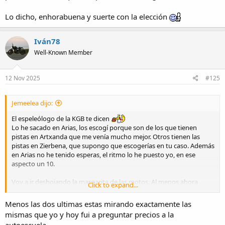
Lo dicho, enhorabuena y suerte con la elección
Iván78
Well-Known Member
12 Nov 2025
#125
Jemeelea dijo:
El espeleólogo de la KGB te dicen
Lo he sacado en Arias, los escogí porque son de los que tienen
pistas en Artxanda que me venía mucho mejor. Otros tienen las
pistas en Zierbena, que supongo que escogerías en tu caso. Además
en Arias no he tenido esperas, el ritmo lo he puesto yo, en ese
aspecto un 10.
Voy a ir deshojando la margarita de las motos. Al menos ahora
Click to expand...
podré probarlas si las hay.
El sentido común,
por el uso que le voy a dar,
debería ser una moto
Menos las dos ultimas estas mirando exactamente las
A2, pero la kawa z650rs me tienta
mucho
. Es la única limitada que
mismas que yo y hoy fui a preguntar precios a la
me planteo. La guzzi v7 me gusta, pero me fío más de la kawa
autoescuela...