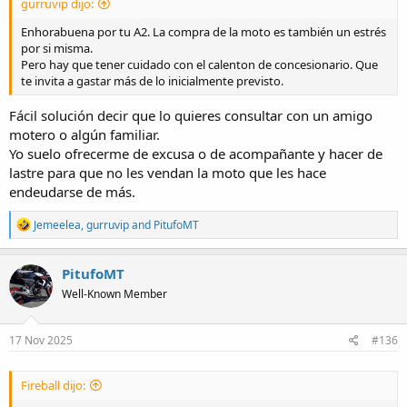
gurruvip dijo:
Enhorabuena por tu A2. La compra de la moto es también un estrés
por si misma.
Pero hay que tener cuidado con el calenton de concesionario. Que
te invita a gastar más de lo inicialmente previsto.
Fácil solución decir que lo quieres consultar con un amigo
motero o algún familiar.
Yo suelo ofrecerme de excusa o de acompañante y hacer de
lastre para que no les vendan la moto que les hace
endeudarse de más.
R
Jemeelea
,
gurruvip
and
PitufoMT
e
a
c
PitufoMT
t
Well-Known Member
i
o
n
s
17 Nov 2025
#136
:
Fireball dijo: