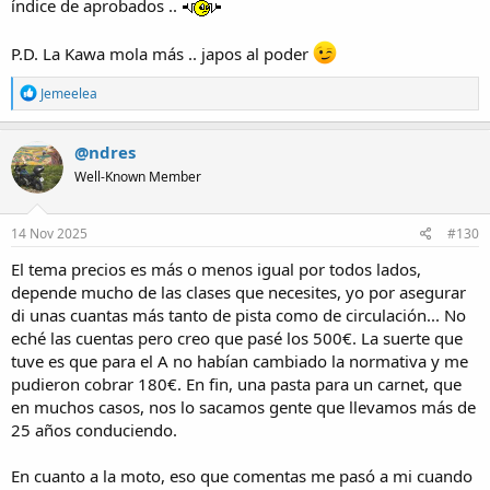
índice de aprobados ..
P.D. La Kawa mola más .. japos al poder
R
Jemeelea
e
a
c
@ndres
t
Well-Known Member
i
o
n
s
14 Nov 2025
#130
:
El tema precios es más o menos igual por todos lados,
depende mucho de las clases que necesites, yo por asegurar
di unas cuantas más tanto de pista como de circulación... No
eché las cuentas pero creo que pasé los 500€. La suerte que
tuve es que para el A no habían cambiado la normativa y me
pudieron cobrar 180€. En fin, una pasta para un carnet, que
en muchos casos, nos lo sacamos gente que llevamos más de
25 años conduciendo.
En cuanto a la moto, eso que comentas me pasó a mi cuando