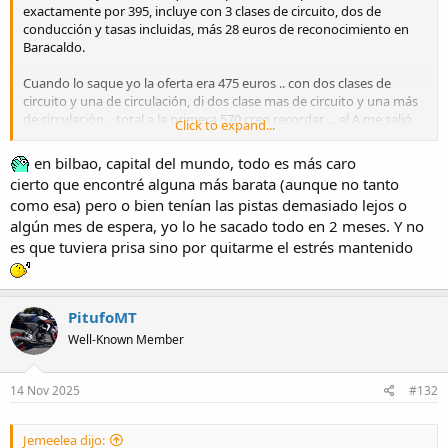
exactamente por 395, incluye con 3 clases de circuito, dos de
conducción y tasas incluidas, más 28 euros de reconocimiento en
Baracaldo.
Cuando lo saque yo la oferta era 475 euros .. con dos clases de
circuito y una de circulación, di dos clase mas de circuito y una más
de circulación .. total a la primera 570 creo recordar ... el A me salió
Click to expand...
380 todo incluido, hasta el reconocimiento medico.
en bilbao, capital del mundo, todo es más caro
Creo que es la autoescuela más barata de aquí y con mejor índice de
cierto que encontré alguna más barata (aunque no tanto
aprobados ..
como esa) pero o bien tenían las pistas demasiado lejos o
algún mes de espera, yo lo he sacado todo en 2 meses. Y no
P.D. La Kawa mola más .. japos al poder
es que tuviera prisa sino por quitarme el estrés mantenido
PitufoMT
Well-Known Member
14 Nov 2025
#132
Jemeelea dijo: