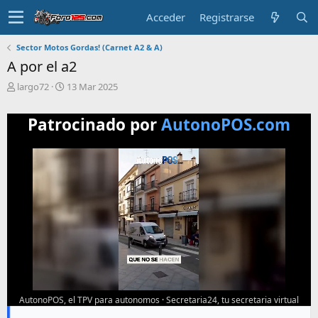
Acceder
Registrarse
Sector Motos Gordas! (Carnet A2 & A)
A por el a2
T
F
largo72
13 Mar 2025
e
e
m
c
Patrocinado por
AutonoPOS.com
a
h
i
a
n
d
i
e
c
i
i
n
a
i
d
c
o
i
o
AutonoPOS, el TPV para autonomos
·
Secretaria24, tu secretaria virtual