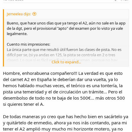
:
Jemeelea dijo:
Bueno, que hace unos días que ya tengo el A2, aún no sale en la app
de la dgt, pero el provisional "apto" del examen por lo visto ya vale
legalmente.
Cuento mis impresiones:
La única parte que me resultó útil fueron las clases de pista. No es
difícil per se, (si ya andas en 125, la pista se controla en 2 o tres
clases). Lo que sí es fácil es pifiarla en el examen, porque no hay
Click to expand...
ensayo ni perdón; solo vale que te salga todo bien a la primera ...y
bajo la presión del momento. Si de verdad quisieran evaluar que la
Hombre, enhorabuena compañero!!! La verdad es que esto
persona lo haga bien, en vez de ser un sacacuartos, podrían
del carnet A2 en España le deberían dar una vuelta, ya lo
simplemente permitirte que lo repitas un par de veces, cosa que
hemos hablado muchas veces, el teórico es una tontería, la
solo supone 3 minutos.
pista una temeridad y el de circulación un trámite... Pero el
Las otras 2 partes (teórico y circulación) no tienen ningún
fundamento si ya tienes el carnet de coche, pues ya te has
desembolso de todo no te baja de los 500€... más otros 500
examinado en el pasado de ambas cosas. Como mucho las 4 cosas
si quieres tener el A.
"específicas" del teórico de moto que te las expliquen en la
autoescuela en una hora y que acrediten tu presencia y ya.
De todas maneras yo creo que has hecho bien en sacártelo ya
En resumen, lo difícil era la pista, pero me resultó motivador hacerla
y quitártelo de enmedio, ahora ya nos irás contando, para mi
bien. El teórico y la circulación siendo la más fácil, me han resultado
tener el A2 amplió muy mucho mi horizonte motero, ya no
incluso humillantes. Un par de trámites recaudatorios. Nada que no