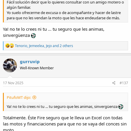
Fácil solución decir que lo quieres consultar con un amigo motero o
algún familiar.
Yo suelo ofrecerme de excusa o de acompañante y hacer de lastre
para que no les vendan la moto que les hace endeudarse de más.
Ya! no te lo crees ni tu ... tu seguro que les animas,
sinvergüenza
R
Tenorio
,
Jemeelea
,
Jejo
and 2 others
e
a
c
gurruvip
t
Well-Known Member
i
o
n
s
17 Nov 2025
#137
:
PitufoMT dijo:
Ya! no te lo crees ni tu ... tu seguro que les animas, sinvergüenza
Totalmente. Éste Fire seguro que le lleva un Excel con todas
las motos y financiaciones para que no se vaya del conces sin
moto...