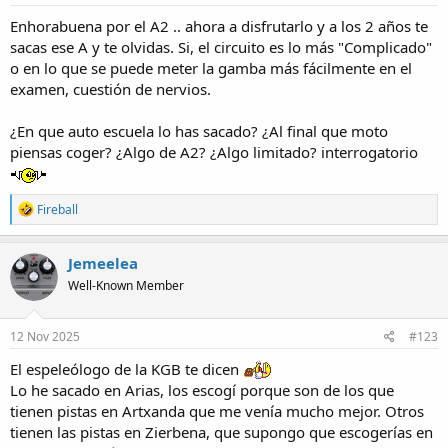
:
Enhorabuena por el A2 .. ahora a disfrutarlo y a los 2 años te
sacas ese A y te olvidas. Si, el circuito es lo más "Complicado"
o en lo que se puede meter la gamba más fácilmente en el
examen, cuestión de nervios.
¿En que auto escuela lo has sacado? ¿Al final que moto
piensas coger? ¿Algo de A2? ¿Algo limitado? interrogatorio
R
Fireball
e
a
c
Jemeelea
t
Well-Known Member
i
o
n
s
12 Nov 2025
#123
:
El espeleólogo de la KGB te dicen
Lo he sacado en Arias, los escogí porque son de los que
tienen pistas en Artxanda que me venía mucho mejor. Otros
tienen las pistas en Zierbena, que supongo que escogerías en