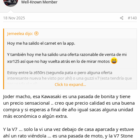
Well-Known Member
i
o
n
s
18 Nov 2025
#140
:
Jemeelea dijo:
Hoy me ha salido el carnet en la app.
Y también hoy me ha salido una oferta razonable de venta de mi
xsr125 así que no hay vuelta atrás en lo de mirar motos
Estoy entre la z650rs (segunda pata o pero alguna oferta
interesante nueva he visto por ahí) o una guzzi v7 (esta tendría que
ser usada sí o sí).
Click to expand...
A favor de la kawa: fiabilidad, la supongo más fácil de llevar, más
Joder macho, esa Kawasaki es una pasada de bonita y tiene
ligera, menos consumo, mejores frenos posiblemente...
un precio sensacional .. creo que precio calidad es una buena
A favor de la italiana: los bajos de esos motores para hacer
compra y si esperas a final de año igual sacas alguna unidad
conducción relax, ...y el cardan.
más económica o algún extra.
En contra: quizá sea más torpona que la japo (rueda de 18, mayor
inclinación de la horquilla) y que no tengo muy clara la fiabilidad de
Y la V7 ... solo la vi una vez debajo de casa aparcada y estuve
la marca, ¿qué me decís?
ahí un rato viéndola ... es una pasada de moto, y la V7 Stone