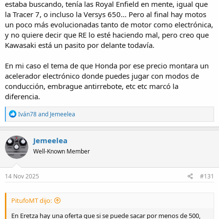
estaba buscando, tenía las Royal Enfield en mente, igual que
la Tracer 7, o incluso la Versys 650... Pero al final hay motos
un poco más evolucionadas tanto de motor como electrónica,
y no quiere decir que RE lo esté haciendo mal, pero creo que
Kawasaki está un pasito por delante todavía.
En mi caso el tema de que Honda por ese precio montara un
acelerador electrónico donde puedes jugar con modos de
conducción, embrague antirrebote, etc etc marcó la
diferencia.
R
Iván78
and
Jemeelea
e
a
c
Jemeelea
t
Well-Known Member
i
o
n
s
14 Nov 2025
#131
:
PitufoMT dijo:
En Eretza hay una oferta que si se puede sacar por menos de 500,