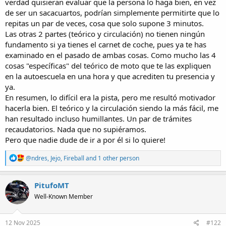
verdad quisieran evaluar que la persona lo haga bien, en vez
de ser un sacacuartos, podrían simplemente permitirte que lo
repitas un par de veces, cosa que solo supone 3 minutos.
Las otras 2 partes (teórico y circulación) no tienen ningún
fundamento si ya tienes el carnet de coche, pues ya te has
examinado en el pasado de ambas cosas. Como mucho las 4
cosas "específicas" del teórico de moto que te las expliquen
en la autoescuela en una hora y que acrediten tu presencia y
ya.
En resumen, lo difícil era la pista, pero me resultó motivador
hacerla bien. El teórico y la circulación siendo la más fácil, me
han resultado incluso humillantes. Un par de trámites
recaudatorios. Nada que no supiéramos.
Pero que nadie dude de ir a por él si lo quiere!
R
@ndres
,
Jejo
,
Fireball
and 1 other person
e
a
c
PitufoMT
t
Well-Known Member
i
o
n
s
12 Nov 2025
#122