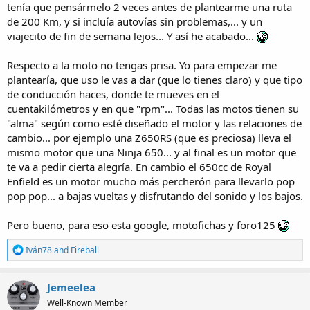
supiéramos.
tenía que pensármelo 2 veces antes de plantearme una ruta
Pero que nadie dude de ir a por él si lo quiere!
de 200 Km, y si incluía autovías sin problemas,... y un
viajecito de fin de semana lejos... Y así he acabado...
Respecto a la moto no tengas prisa. Yo para empezar me
plantearía, que uso le vas a dar (que lo tienes claro) y que tipo
de conducción haces, donde te mueves en el
cuentakilómetros y en que "rpm"... Todas las motos tienen su
"alma" según como esté diseñado el motor y las relaciones de
cambio... por ejemplo una Z650RS (que es preciosa) lleva el
mismo motor que una Ninja 650... y al final es un motor que
te va a pedir cierta alegría. En cambio el 650cc de Royal
Enfield es un motor mucho más percherón para llevarlo pop
pop pop... a bajas vueltas y disfrutando del sonido y los bajos.
Pero bueno, para eso esta google, motofichas y foro125
R
Iván78
and
Fireball
e
a
c
Jemeelea
t
Well-Known Member
i