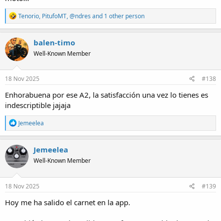
R
Tenorio
,
PitufoMT
,
@ndres
and 1 other person
e
a
c
balen-timo
t
Well-Known Member
i
o
n
s
18 Nov 2025
#138
:
Enhorabuena por ese A2, la satisfacción una vez lo tienes es
indescriptible jajaja
R
Jemeelea
e
a
c
Jemeelea
t
Well-Known Member
i
o
n
s
18 Nov 2025
#139
:
Hoy me ha salido el carnet en la app.