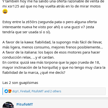
Y también hoy me ha salido una oferta razonable de venta de
mi xsr125 así que no hay vuelta atrás en lo de mirar motos
Estoy entre la z650rs (segunda pata o pero alguna oferta
interesante nueva he visto por ahí) o una guzzi v7 (esta
tendría que ser usada sí o sí).
A favor de la kawa: fiabilidad, la supongo más fácil de llevar,
más ligera, menos consumo, mejores frenos posiblemente...
A favor de la italiana: los bajos de esos motores para hacer
conducción relax, ...y el cardan.
En contra: quizá sea más torpona que la japo (rueda de 18,
mayor inclinación de la horquilla) y que no tengo muy clara la
fiabilidad de la marca, ¿qué me decís?
Las 2 son guapísimas
R
dcp1
,
Fireball
,
PitufoMT
and 2 others
e
a
c
PitufoMT
t