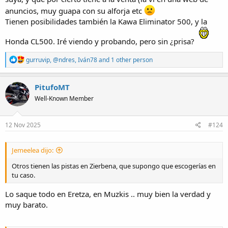
anuncios, muy guapa con su alforja etc
Tienen posibilidades también la Kawa Eliminator 500, y la
Honda CL500. Iré viendo y probando, pero sin ¿prisa?
R
gurruvip
,
@ndres
,
Iván78
and 1 other person
e
a
c
PitufoMT
t
Well-Known Member
i
o
n
s
12 Nov 2025
#124
:
Jemeelea dijo:
Otros tienen las pistas en Zierbena, que supongo que escogerías en
tu caso.
Lo saque todo en Eretza, en Muzkis .. muy bien la verdad y
muy barato.