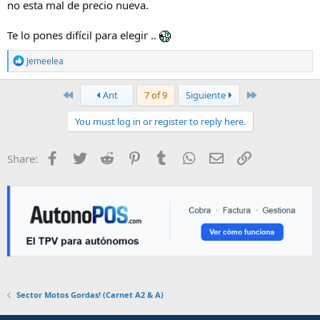
Las 2 son guapísimas
no esta mal de precio nueva.
Te lo pones difícil para elegir ..
R
Jemeelea
e
a
c
First
Last
Ant
7 of 9
Siguiente
t
i
You must log in or register to reply here.
o
n
s
Facebook
Twitter
Reddit
Pinterest
Tumblr
WhatsApp
E-mail
Enlace
Share:
:
Sector Motos Gordas! (Carnet A2 & A)