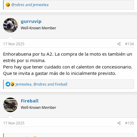
R
@ndres
and
Jemeelea
e
a
c
gurruvip
t
Well-Known Member
i
o
n
s
17 Nov 2025
#134
:
Enhorabuena por tu A2. La compra de la moto es también un
estrés por si misma.
Pero hay que tener cuidado con el calenton de concesionario.
Que te invita a gastar más de lo inicialmente previsto.
R
Jemeelea
,
@ndres
and
Fireball
e
a
c
Fireball
t
Well-Known Member
i
o
n
s
17 Nov 2025
#135
: