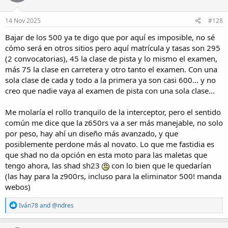
o
n
s
14 Nov 2025
#128
:
Bajar de los 500 ya te digo que por aquí es imposible, no sé
cómo será en otros sitios pero aquí matrícula y tasas son 295
(2 convocatorias), 45 la clase de pista y lo mismo el examen,
más 75 la clase en carretera y otro tanto el examen. Con una
sola clase de cada y todo a la primera ya son casi 600... y no
creo que nadie vaya al examen de pista con una sola clase...
Me molaría el rollo tranquilo de la interceptor, pero el sentido
común me dice que la z650rs va a ser más manejable, no solo
por peso, hay ahí un diseño más avanzado, y que
posiblemente perdone más al novato. Lo que me fastidia es
que shad no da opción en esta moto para las maletas que
tengo ahora, las shad sh23
con lo bien que le quedarían
(las hay para la z900rs, incluso para la eliminator 500! manda
webos)
R
Iván78
and
@ndres
e
a