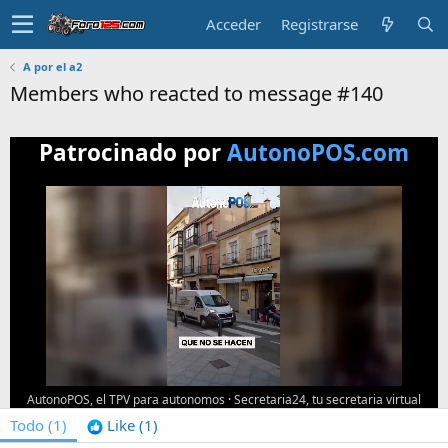
Acceder
Registrarse
A por el a2
Members who reacted to message #140
Patrocinado por
AutonoPOS.com
AutonoPOS, el TPV para autonomos
·
Secretaria24, tu secretaria virtual
Todo
(1)
Like
(1)