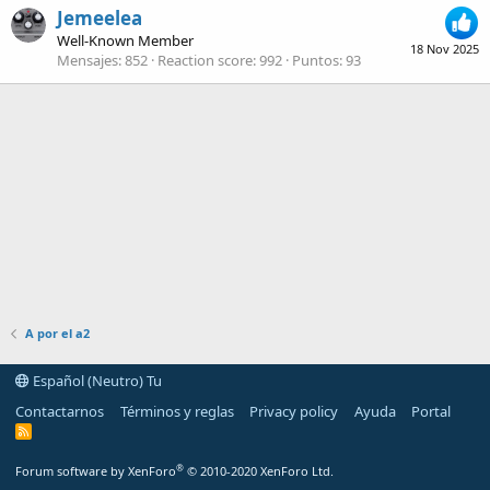
Jemeelea
Well-Known Member
18 Nov 2025
Mensajes
852
Reaction score
992
Puntos
93
A por el a2
Español (Neutro) Tu
Contactarnos
Términos y reglas
Privacy policy
Ayuda
Portal
R
S
S
®
Forum software by XenForo
© 2010-2020 XenForo Ltd.