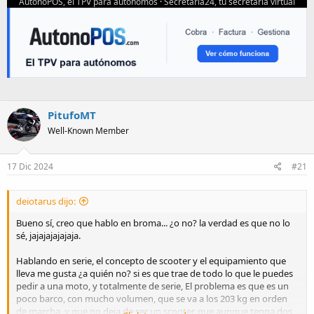
AutonoPOS, el TPV para autonomos
·
Secretaria24, tu secretaria virtual
PitufoMT
Well-Known Member
17 Dic 2024
#21
deiotarus dijo:
Bueno sí, creo que hablo en broma... ¿o no? la verdad es que no lo
sé, jajajajajajaja.
Hablando en serie, el concepto de scooter y el equipamiento que
lleva me gusta ¿a quién no? si es que trae de todo lo que le puedes
pedir a una moto, y totalmente de serie, El problema es que es un
poco barco, con mucho volumen, que se va a los 203 kg en orden
de marcha, y que no deja de ser un scooter, que aunque tenga dos