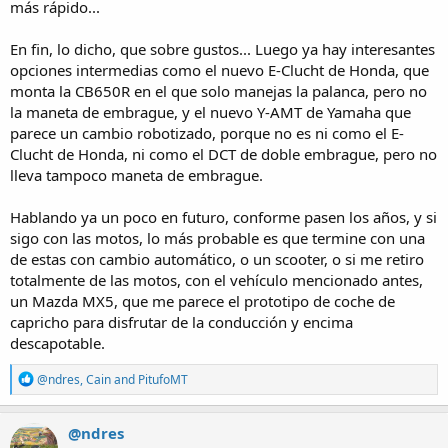
más rápido...
En fin, lo dicho, que sobre gustos... Luego ya hay interesantes
opciones intermedias como el nuevo E-Clucht de Honda, que
monta la CB650R en el que solo manejas la palanca, pero no
la maneta de embrague, y el nuevo Y-AMT de Yamaha que
parece un cambio robotizado, porque no es ni como el E-
Clucht de Honda, ni como el DCT de doble embrague, pero no
lleva tampoco maneta de embrague.
Hablando ya un poco en futuro, conforme pasen los años, y si
sigo con las motos, lo más probable es que termine con una
de estas con cambio automático, o un scooter, o si me retiro
totalmente de las motos, con el vehículo mencionado antes,
un Mazda MX5, que me parece el prototipo de coche de
capricho para disfrutar de la conducción y encima
descapotable.
R
@ndres
,
Cain
and
PitufoMT
e
a
c
@ndres
t