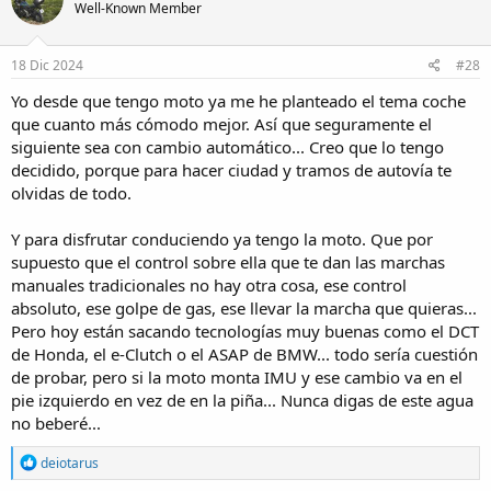
Well-Known Member
i
o
n
s
18 Dic 2024
#28
:
Yo desde que tengo moto ya me he planteado el tema coche
que cuanto más cómodo mejor. Así que seguramente el
siguiente sea con cambio automático... Creo que lo tengo
decidido, porque para hacer ciudad y tramos de autovía te
olvidas de todo.
Y para disfrutar conduciendo ya tengo la moto. Que por
supuesto que el control sobre ella que te dan las marchas
manuales tradicionales no hay otra cosa, ese control
absoluto, ese golpe de gas, ese llevar la marcha que quieras...
Pero hoy están sacando tecnologías muy buenas como el DCT
de Honda, el e-Clutch o el ASAP de BMW... todo sería cuestión
de probar, pero si la moto monta IMU y ese cambio va en el
pie izquierdo en vez de en la piña... Nunca digas de este agua
no beberé...
R
deiotarus
e