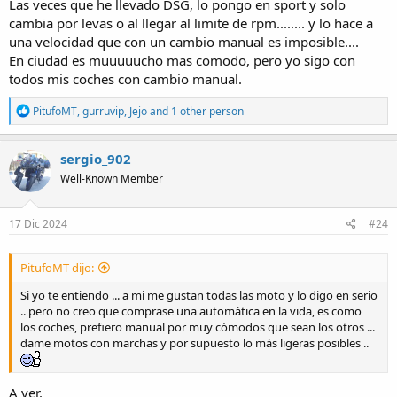
Las veces que he llevado DSG, lo pongo en sport y solo
cambia por levas o al llegar al limite de rpm........ y lo hace a
una velocidad que con un cambio manual es imposible....
En ciudad es muuuuucho mas comodo, pero yo sigo con
todos mis coches con cambio manual.
R
PitufoMT
,
gurruvip
,
Jejo
and 1 other person
e
a
c
sergio_902
t
Well-Known Member
i
o
n
s
17 Dic 2024
#24
:
PitufoMT dijo:
Si yo te entiendo ... a mi me gustan todas las moto y lo digo en serio
.. pero no creo que comprase una automática en la vida, es como
los coches, prefiero manual por muy cómodos que sean los otros ...
dame motos con marchas y por supuesto lo más ligeras posibles ..
A ver.