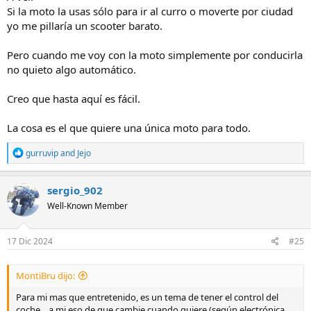
Si la moto la usas sólo para ir al curro o moverte por ciudad
yo me pillaría un scooter barato.
Pero cuando me voy con la moto simplemente por conducirla
no quieto algo automático.
Creo que hasta aquí es fácil.
La cosa es el que quiere una única moto para todo.
R
gurruvip
and
Jejo
e
a
c
sergio_902
t
Well-Known Member
i
o
n
s
17 Dic 2024
#25
:
MontiBru dijo:
Para mi mas que entretenido, es un tema de tener el control del
coche... a mi eso de que cambie cuando quiere (según electrónica