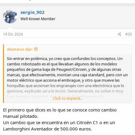
sergio_902
Well-Known Member
19 Dic 2024
#35
deiotarus dijo:
Sin entrar en polémica, yo creo que confundes los conceptos. Un
cambio robotizado es el que llevaban algunos de los modelos
pequeños de gama baja de Peugeot/Citroen, y de algunas otras
marcas, que efectivamente, montan una caja standard, pero con un
motor eléctrico que acciona el embrague, y otro que mueve las
horquillas que accionan los engranajes con una electrónica que lo
gestiona, explicado así a lo bruto. Generalmente, no solían ir muy
bien, lentos y torpones, por eso casi han desaparecido.
Click to expand...
Un cambio de doble embrague, (o el DCT de Honda) es otra cosa
El primero que dices es lo que se conoce como cambio
mucho más evolucionada, con sus dos embragues en seco o
manual pilotado.
multidisco en aceite, doble conjunto de selector de marchas, pares e
Un cambio que se encuentra en un Citroën C1 o en un
impares, de funcionamiento infinitamente más suave, fino, eficiente
Lamborghini Aventador de 500.000 euros.
y rápido que una de esas robotizadas, e incluso que una manual.