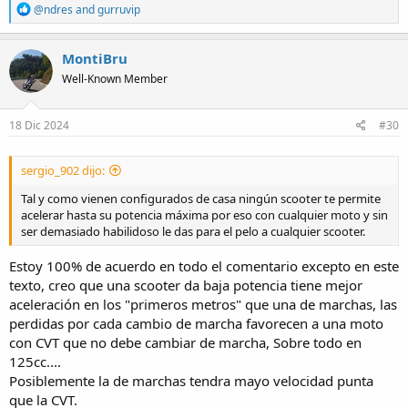
R
@ndres
and
gurruvip
e
a
c
MontiBru
t
Well-Known Member
i
o
n
s
18 Dic 2024
#30
:
sergio_902 dijo:
Tal y como vienen configurados de casa ningún scooter te permite
acelerar hasta su potencia máxima por eso con cualquier moto y sin
ser demasiado habilidoso le das para el pelo a cualquier scooter.
Estoy 100% de acuerdo en todo el comentario excepto en este
texto, creo que una scooter da baja potencia tiene mejor
aceleración en los "primeros metros" que una de marchas, las
perdidas por cada cambio de marcha favorecen a una moto
con CVT que no debe cambiar de marcha, Sobre todo en
125cc....
Posiblemente la de marchas tendra mayo velocidad punta
que la CVT.