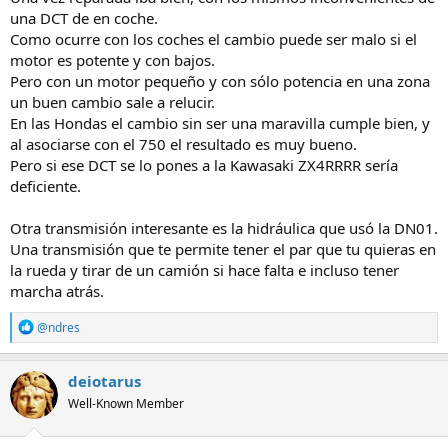
adquiría velocidad sin esfuerzo aparente), iba muy bien, pero lo
una DCT de en coche.
dicho, en carretera resultaba sosa y aburrida, tanto en estética,
Como ocurre con los coches el cambio puede ser malo si el
como en sonido, como en tacto general, y mira que iba bien.
motor es potente y con bajos.
Pero con un motor pequeño y con sólo potencia en una zona
Por cierto el DCT no es un cambio robotizado es uno de doble
un buen cambio sale a relucir.
embrague, al estilo automovilístico, robotizado es, como has dicho,
En las Hondas el cambio sin ser una maravilla cumple bien, y
el E-Clucht (solo embrague) y el Y-AMT (embrague y selector). Sin
haberlo probado, pero viendo lo bien que funciona el DSG, de lo
al asociarse con el 750 el resultado es muy bueno.
que conozco actualmente me quedaría con el DCT de Honda, sin
Pero si ese DCT se lo pones a la Kawasaki ZX4RRRR sería
duda.
deficiente.
Otra transmisión interesante es la hidráulica que usó la DN01.
Una transmisión que te permite tener el par que tu quieras en
la rueda y tirar de un camión si hace falta e incluso tener
marcha atrás.
R
@ndres
e
a
c
deiotarus
t
Well-Known Member
i
o
n