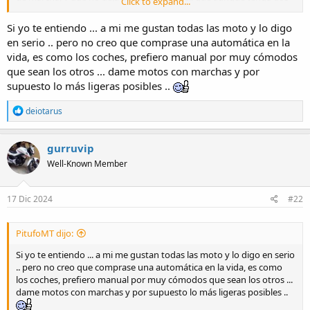
Click to expand...
ruedas no es una moto, además de toda la parafernalia de plásticos
que lleva.
Si yo te entiendo ... a mi me gustan todas las moto y lo digo
en serio .. pero no creo que comprase una automática en la
En fin, como me gusta decir, eso no es ni bueno, ni malo, es solo
vida, es como los coches, prefiero manual por muy cómodos
diferente y tiene cosas mejores que una moto standard, y cosas
que sean los otros ... dame motos con marchas y por
peores, por lo que se trata de elegir con qué te quedas y a qué estás
dispuesto a renunciar.
supuesto lo más ligeras posibles ..
R
deiotarus
e
a
c
gurruvip
t
Well-Known Member
i
o
n
s
17 Dic 2024
#22
:
PitufoMT dijo:
Si yo te entiendo ... a mi me gustan todas las moto y lo digo en serio
.. pero no creo que comprase una automática en la vida, es como
los coches, prefiero manual por muy cómodos que sean los otros ...
dame motos con marchas y por supuesto lo más ligeras posibles ..