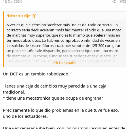
18 Dic 2024
#33
deiotarus dijo:
A ver, es que el término "acelerar más" no es del todo correcto. Lo
correcto sería decir aceleran "más fácilmente" rápido que una moto
de marchas muy superior, que no es lo mismo que acelerar más en
términos absolutos. Lo habréis comprobado infinidad de veces en
las salidas de los semáforos, cualquier scooter de 125-300 con girar
un poco el puño sale disparado, para acelerar igual con una moto
de marchas, o un coche, aunque sea superior, tienes que estrujar
bien el motor y cambiar muy rápido para poder seguirla. Al final,
Click to expand...
obviamente, al cabo de unos cientos de metros lo terminas
alcanzando, pero a base de estirar las marchas, mientras que el
Un DCT es un cambio robotizado.
scooter ni se ha despeinado saliendo como un demonio. Esta
misma mañana me he "picado" con una Burgman 200, sí sí, he dicho
Tienes una caja de cambios muy parecida a una caja
bien, una Burgman 200 de 18 CV, pues llevando el Octavia RS de 245
tradicional.
CV con el DSG de 7 velocidades, le he tenido que pisar bien para
dejarla atrás en ciudad a una velocidad innombrable.
Y tiene una mecatronica que se ocupa de engranar.
Pero bueno, esto no es una competición, es solo una valoración del
Precisamente lo que dio problemas en la que tuve fue eso,
uso habitual. A mi también me resulta "aburrido" un scooter en un
uno de los actuadores.
uso de ocio, si es para ciudad o para trabajar ya es otra cosa. En su
momento tuve una SH300 y aquello aceleraba que no veas (insisto
Una vez reparada iba bien, con los mismos inconvenientes de
no hablo en términos absolutos, sino en la facilidad con la que