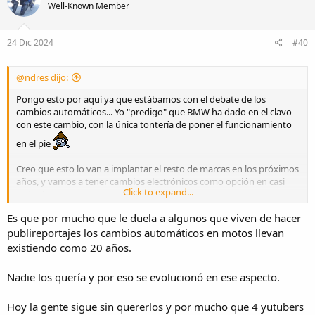
Well-Known Member
i
o
n
s
24 Dic 2024
#40
:
@ndres dijo:
Pongo esto por aquí ya que estábamos con el debate de los
cambios automáticos... Yo "predigo" que BMW ha dado en el clavo
con este cambio, con la única tontería de poner el funcionamiento
en el pie
Creo que esto lo van a implantar el resto de marcas en los próximos
años, y vamos a tener cambios electrónicos como opción en casi
Click to expand...
todas las motos, tiempo al tiempo.
Es que por mucho que le duela a algunos que viven de hacer
publireportajes los cambios automáticos en motos llevan
existiendo como 20 años.
Nadie los quería y por eso se evolucionó en ese aspecto.
Hoy la gente sigue sin quererlos y por mucho que 4 yutubers