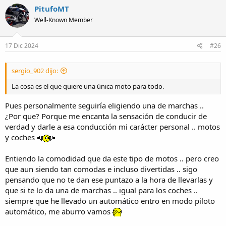
c
PitufoMT
t
Well-Known Member
i
o
n
s
17 Dic 2024
#26
:
sergio_902 dijo:
La cosa es el que quiere una única moto para todo.
Pues personalmente seguiría eligiendo una de marchas ..
¿Por que? Porque me encanta la sensación de conducir de
verdad y darle a esa conducción mi carácter personal .. motos
y coches
Entiendo la comodidad que da este tipo de motos .. pero creo
que aun siendo tan comodas e incluso divertidas .. sigo
pensando que no te dan ese puntazo a la hora de llevarlas y
que si te lo da una de marchas .. igual para los coches ..
siempre que he llevado un automático entro en modo piloto
automático, me aburro vamos