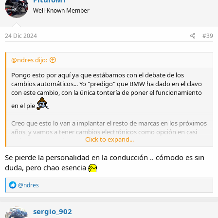
t
Well-Known Member
i
o
n
s
24 Dic 2024
#39
:
@ndres dijo:
Pongo esto por aquí ya que estábamos con el debate de los
cambios automáticos... Yo "predigo" que BMW ha dado en el clavo
con este cambio, con la única tontería de poner el funcionamiento
en el pie
Creo que esto lo van a implantar el resto de marcas en los próximos
años, y vamos a tener cambios electrónicos como opción en casi
Click to expand...
todas las motos, tiempo al tiempo.
Se pierde la personalidad en la conducción .. cómodo es sin
duda, pero chao esencia
R
@ndres
e
a
c
sergio_902
t