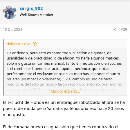
a
c
sergio_902
t
Well-Known Member
i
o
n
s
18 Dic 2024
#29
:
deiotarus dijo:
Os entiendo, pero esto es como todo, cuestión de gustos, de
usabilidad y de practicidad, o de afición. Yo haría algunos matices,
solo me gusta un cambio manual, tanto en motos como en coches,
si el cambio es bueno, de tacto rápido, mecánico, que notas
perfectamente el enclavamiento de las marchas, el poner el punto
muerto (en motos obviamente)... Si el cambio es uno de tacto
mediocre, de tacto gomoso y largo recorrido, lentorro, prefiero mil
veces antes un DSG o uno de convertidor de par, es cómodo, es
Click to expand...
rápido, tienes la opción de cambiar con levas, nunca se cala, aún en
situaciones de alto riesgo como pasos a niveles, arrancadas en
El E-clucht de Honda es un embrague robotizado ahora se ha
rampa, en fin, solo le veo ventajas. Ahora bien, si me pones delante
puesto de moda pero Yamaha ya tenía una eso hace 20 años
un Mazda MX5 con su exquisito cambio manual y su motor
y no gustó.
atmosférico de 7.000 rpm, evidentemente, no hay color, eso es un
aparato para disfrutar de conducir.
El de Yamaha nuevo es igual sólo que tienes robotizado el