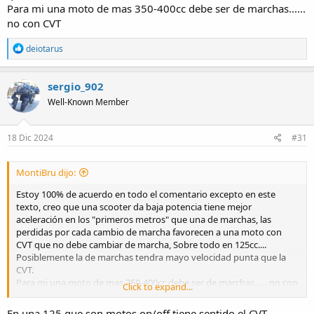
Para mi una moto de mas 350-400cc debe ser de marchas......
no con CVT
R
deiotarus
e
a
c
sergio_902
t
Well-Known Member
i
o
n
s
18 Dic 2024
#31
:
MontiBru dijo:
Estoy 100% de acuerdo en todo el comentario excepto en este
texto, creo que una scooter da baja potencia tiene mejor
aceleración en los "primeros metros" que una de marchas, las
perdidas por cada cambio de marcha favorecen a una moto con
CVT que no debe cambiar de marcha, Sobre todo en 125cc....
Posiblemente la de marchas tendra mayo velocidad punta que la
CVT.
Para mi una moto de mas 350-400cc debe ser de marchas...... no con
Click to expand...
CVT
En una 125 que son motos on/off tiene sentido el CVT.