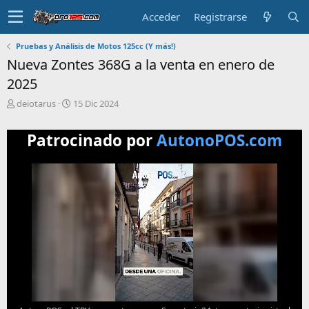
Acceder
Registrarse
Pruebas y Análisis de Motos 125cc (Y más!)
Nueva Zontes 368G a la venta en enero de
2025
T
F
deiotarus
15 Dic 2024
e
e
m
c
Patrocinado por
AutonoPOS.com
a
h
i
a
n
d
i
e
c
i
i
n
a
i
d
c
o
i
o