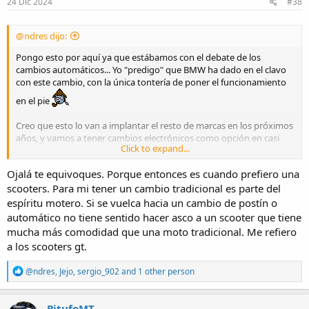
s
24 Dic 2024
#38
:
@ndres dijo:
Pongo esto por aquí ya que estábamos con el debate de los
cambios automáticos... Yo "predigo" que BMW ha dado en el clavo
con este cambio, con la única tontería de poner el funcionamiento
en el pie
Creo que esto lo van a implantar el resto de marcas en los próximos
años, y vamos a tener cambios electrónicos como opción en casi
Click to expand...
todas las motos, tiempo al tiempo.
Ojalá te equivoques. Porque entonces es cuando prefiero una
scooters. Para mi tener un cambio tradicional es parte del
espíritu motero. Si se vuelca hacia un cambio de postín o
automático no tiene sentido hacer asco a un scooter que tiene
mucha más comodidad que una moto tradicional. Me refiero
a los scooters gt.
R
@ndres
,
Jejo
,
sergio_902
and 1 other person
e
a
c
PitufoMT