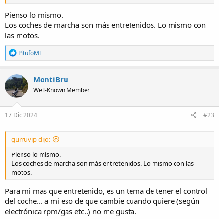
Pienso lo mismo.
Los coches de marcha son más entretenidos. Lo mismo con
las motos.
R
PitufoMT
e
a
c
MontiBru
t
Well-Known Member
i
o
n
s
17 Dic 2024
#23
:
gurruvip dijo:
Pienso lo mismo.
Los coches de marcha son más entretenidos. Lo mismo con las
motos.
Para mi mas que entretenido, es un tema de tener el control
del coche... a mi eso de que cambie cuando quiere (según
electrónica rpm/gas etc..) no me gusta.