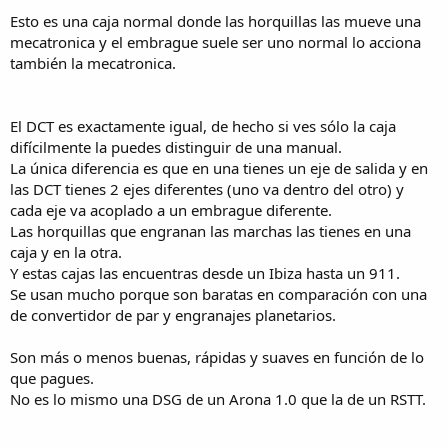
Aunque sí, te acepto el término "robotizado", en el sentido de que
Esto es una caja normal donde las horquillas las mueve una
son motores eléctricos gestionados por electrónica los que hacen
mecatronica y el embrague suele ser uno normal lo acciona
las funciones, y también que el E-Clucht de Honda y el Y-AMT de
también la mecatronica.
Yamaha son del tipo "robotizado", tal como creo que tú lo
entiendes.
En el mundo automovilístico, ya la inmensa mayoría de modelos
El DCT es exactamente igual, de hecho si ves sólo la caja
montan estos cambios de doble embrague, salvo los híbridos de
difícilmente la puedes distinguir de una manual.
Toyota y marcas con sistemas similares que montan los E-CVT, que
La única diferencia es que en una tienes un eje de salida y en
mucha gente los confunde con el CVT de los scooters, pero que no
las DCT tienes 2 ejes diferentes (uno va dentro del otro) y
tienen nada que ver y son mucho más fiables, ya que carecen de
cada eje va acoplado a un embrague diferente.
poleas y de correas. Los de convertidor de par han quedado para,
Las horquillas que engranan las marchas las tienes en una
generalmente, modelos de gama alta.
caja y en la otra.
Y estas cajas las encuentras desde un Ibiza hasta un 911.
Se usan mucho porque son baratas en comparación con una
de convertidor de par y engranajes planetarios.
Son más o menos buenas, rápidas y suaves en función de lo
que pagues.
No es lo mismo una DSG de un Arona 1.0 que la de un RSTT.