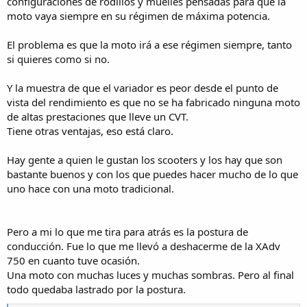
configuraciones de rodillos y muelles pensadas para que la
las motos, con el vehículo mencionado antes, un Mazda MX5, que
moto vaya siempre en su régimen de máxima potencia.
me parece el prototipo de coche de capricho para disfrutar de la
conducción y encima descapotable.
El problema es que la moto irá a ese régimen siempre, tanto
si quieres como si no.
Y la muestra de que el variador es peor desde el punto de
vista del rendimiento es que no se ha fabricado ninguna moto
de altas prestaciones que lleve un CVT.
Tiene otras ventajas, eso está claro.
Hay gente a quien le gustan los scooters y los hay que son
bastante buenos y con los que puedes hacer mucho de lo que
uno hace con una moto tradicional.
Pero a mi lo que me tira para atrás es la postura de
conducción. Fue lo que me llevó a deshacerme de la XAdv
750 en cuanto tuve ocasión.
Una moto con muchas luces y muchas sombras. Pero al final
todo quedaba lastrado por la postura.