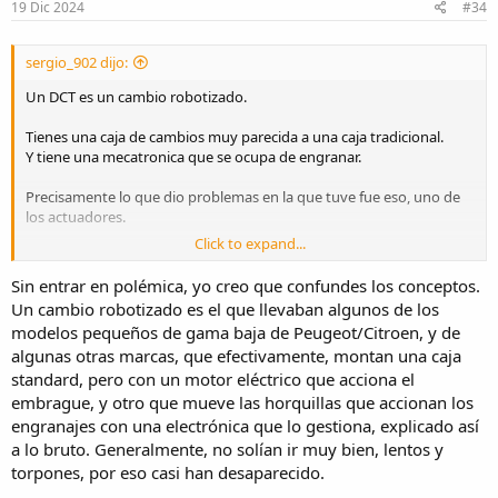
s
19 Dic 2024
#34
:
sergio_902 dijo:
Un DCT es un cambio robotizado.
Tienes una caja de cambios muy parecida a una caja tradicional.
Y tiene una mecatronica que se ocupa de engranar.
Precisamente lo que dio problemas en la que tuve fue eso, uno de
los actuadores.
Click to expand...
Una vez reparada iba bien, con los mismos inconvenientes de una
DCT de en coche.
Sin entrar en polémica, yo creo que confundes los conceptos.
Como ocurre con los coches el cambio puede ser malo si el motor es
Un cambio robotizado es el que llevaban algunos de los
potente y con bajos.
modelos pequeños de gama baja de Peugeot/Citroen, y de
Pero con un motor pequeño y con sólo potencia en una zona un
algunas otras marcas, que efectivamente, montan una caja
buen cambio sale a relucir.
En las Hondas el cambio sin ser una maravilla cumple bien, y al
standard, pero con un motor eléctrico que acciona el
asociarse con el 750 el resultado es muy bueno.
embrague, y otro que mueve las horquillas que accionan los
Pero si ese DCT se lo pones a la Kawasaki ZX4RRRR sería deficiente.
engranajes con una electrónica que lo gestiona, explicado así
a lo bruto. Generalmente, no solían ir muy bien, lentos y
Otra transmisión interesante es la hidráulica que usó la DN01. Una
torpones, por eso casi han desaparecido.
transmisión que te permite tener el par que tu quieras en la rueda y
tirar de un camión si hace falta e incluso tener marcha atrás.