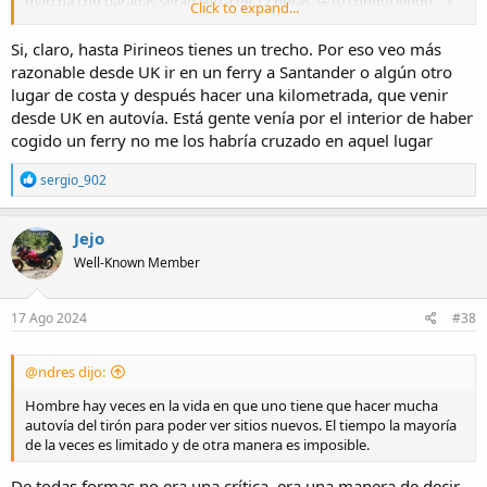
marcha con paradas serán cerca de 12 horas, 9-10 conduciendo... Y
Click to expand...
eso sólo se puede hacer por autovía y vías rápidas, en estas
ocasiones la "velocidad crucero" es importante, y tener una moto
Si, claro, hasta Pirineos tienes un trecho. Por eso veo más
que pueda cicular a 120 sin llevarla a cuchillo también.
razonable desde UK ir en un ferry a Santander o algún otro
lugar de costa y después hacer una kilometrada, que venir
desde UK en autovía. Está gente venía por el interior de haber
cogido un ferry no me los habría cruzado en aquel lugar
R
sergio_902
e
a
c
Jejo
t
Well-Known Member
i
o
n
s
17 Ago 2024
#38
:
@ndres dijo:
Hombre hay veces en la vida en que uno tiene que hacer mucha
autovía del tirón para poder ver sitios nuevos. El tiempo la mayoría
de la veces es limitado y de otra manera es imposible.
De todas formas no era una crítica, era una manera de decir