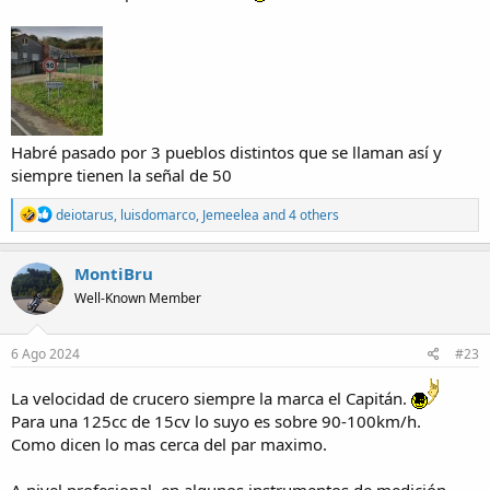
Habré pasado por 3 pueblos distintos que se llaman así y
siempre tienen la señal de 50
R
deiotarus
,
luisdomarco
,
Jemeelea
and 4 others
e
a
c
MontiBru
t
Well-Known Member
i
o
n
s
6 Ago 2024
#23
:
La velocidad de crucero siempre la marca el Capitán.
Para una 125cc de 15cv lo suyo es sobre 90-100km/h.
Como dicen lo mas cerca del par maximo.