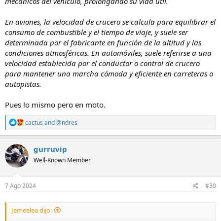
mecánicos del vehículo, prolongando su vida útil.
En aviones, la velocidad de crucero se calcula para equilibrar el
consumo de combustible y el tiempo de viaje, y suele ser
determinada por el fabricante en función de la altitud y las
condiciones atmosféricas. En automóviles, suele referirse a una
velocidad establecida por el conductor o control de crucero
para mantener una marcha cómoda y eficiente en carreteras o
autopistas.
Pues lo mismo pero en moto.
R
cactus
and
@ndres
e
a
c
gurruvip
t
Well-Known Member
i
o
n
s
7 Ago 2024
#30
:
Jemeelea dijo: