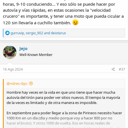
horas, 9-10 conduciendo... Y eso sólo se puede hacer por
autovía y vías rápidas, en estas ocasiones la "velocidad
crucero" es importante, y tener una moto que pueda cicular a
120 sin llevarla a cuchillo también.
R
gurruvip
,
sergio_902
and
deiotarus
e
a
c
Jejo
t
Well-Known Member
i
o
n
s
16 Ago 2024
#37
:
@ndres dijo:
Hombre hay veces en la vida en que uno tiene que hacer mucha
autovía del tirón para poder ver sitios nuevos. El tiempo la mayoría
de la veces es limitado y de otra manera es imposible.
En septiembre para poder llegar a la zona de Pirineos necesito hacer
1000 Km en un día (día y medio porque voy a hacer 800 por no
hacer el bruto). Y otros 1000 de vuelta. Eso en horas reales de