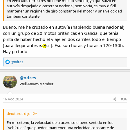
En vehículos terrestres no tiene mucho sentido, ya que salvo en
autovía despejada o carretera nacional, semivacía, es muy difícil
mantener un régimen de giro constante del motor y una velocidad
también constante.
Bueno, me he cruzado en autovía (habiendo buena nacional)
con un grupo de 20 motos británicas en Galicia, que tenía
pinta de haber hecho el viaje en dos carriles todo el tiempo
(para llegar antes
). Eso son horas y horas a 120-130h.
Hay pa todo
R
@ndres
e
a
c
@ndres
t
Well-Known Member
i
o
n
s
16 Ago 2024
#36
:
deiotarus dijo:
En mi criterio, la velocidad de crucero solo tiene sentido en los
"vehículos" que pueden mantener una velocidad constante de