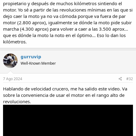
propietario y después de muchos kilómetros sintiendo el
consumo de combustible y el tiempo de viaje, y suele ser determinada
por el fabricante en función de la altitud y las condiciones atmosféricas.
motor. Yo sé a partir de las revoluciones mínimas en las que si
En automóviles, suele referirse a una velocidad establecida por el
dejo caer la moto ya no va cómoda porque va fuera de par
conductor o control de crucero para mantener una marcha cómoda y
motor (2.800 aprox), igualmente se dónde la moto pide subir
eficiente en carreteras o autopistas.
marcha (4.300 aprox) para volver a caer a las 3.500 aprox...
que es dónde la moto la noto en el óptimo... Eso lo dan los
Pues lo mismo pero en moto.
kilómetros.
gurruvip
Well-Known Member
7 Ago 2024
#32
Hablando de velocidad crucero, me ha salido este video. Va
sobre la conveniencia de usar el motor en el rango alto de
revoluciones.