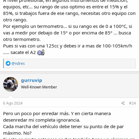
A nivel profesional, en algunos instrumentos de medición,
equipos, etc... su rango de uso optimo es entre el 15% y el
85%, si trabajos fuera de ese rango, necesitas otro equipo con
otro rango.
Por ejemplo un termometro... si su rango es de 0 a 100ºC, si
vas a medir por debajo de 15º o por encima de 85º ... busca
otro termometro.
Pues si vas con una 125cc y debes ir a mas de 100-105km/h
..... sacate el A2
R
@ndres
e
a
c
gurruvip
t
Well-Known Member
i
o
n
s
6 Ago 2024
#24
:
Pero un poco por enredar más. Y en cierta manera
desenredar mi completa ignorancia.
Cada marcha del vehículo debe tener su punto de de par
máximo. No?