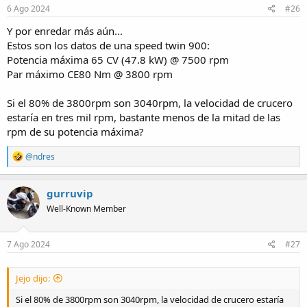
s
6 Ago 2024
#26
:
Y por enredar más aún...
Estos son los datos de una speed twin 900:
Potencia máxima 65 CV (47.8 kW) @ 7500 rpm
Par máximo CE80 Nm @ 3800 rpm
Si el 80% de 3800rpm son 3040rpm, la velocidad de crucero
estaría en tres mil rpm, bastante menos de la mitad de las
rpm de su potencia máxima?
R
@ndres
e
a
c
gurruvip
t
Well-Known Member
i
o
n
s
7 Ago 2024
#27
:
Jejo dijo:
Si el 80% de 3800rpm son 3040rpm, la velocidad de crucero estaría