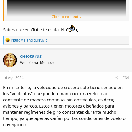
Click to expand...
Sabes que YouTube te espía. No?
R
PitufoMT
and
gurruvip
e
a
c
deiotarus
t
Well-Known Member
i
o
n
s
16 Ago 2024
#34
:
En mi criterio, la velocidad de crucero solo tiene sentido en
los "vehículos" que pueden mantener una velocidad
constante de manera continua, sin obstáculos, es decir,
aviones y barcos. Estos tienen motores diseñados para
mantener regímenes de giro constantes durante mucho
tiempo, ya que apenas varían por las condiciones de vuelo o
navegación.