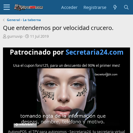
Acceder
Registrarse
General - La taberna
Que entendemos por velocidad crucero.
T
F
gurruvip
11 Jul 2019
e
e
m
c
Patrocinado por
Secretaria24.com
a
h
i
a
n
d
Usa el cupon foro125, para un descuento del 90% el primer mes!
i
e
c
i
i
n
a
i
d
c
o
i
o
AutonoPOS, el TPV para autonomos
·
Secretaria24, tu secretaria virtual