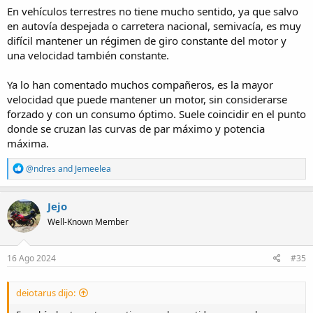
En vehículos terrestres no tiene mucho sentido, ya que salvo
en autovía despejada o carretera nacional, semivacía, es muy
difícil mantener un régimen de giro constante del motor y
una velocidad también constante.
Ya lo han comentado muchos compañeros, es la mayor
velocidad que puede mantener un motor, sin considerarse
forzado y con un consumo óptimo. Suele coincidir en el punto
donde se cruzan las curvas de par máximo y potencia
máxima.
R
@ndres
and
Jemeelea
e
a
c
Jejo
t
Well-Known Member
i
o
n
s
16 Ago 2024
#35
:
deiotarus dijo: