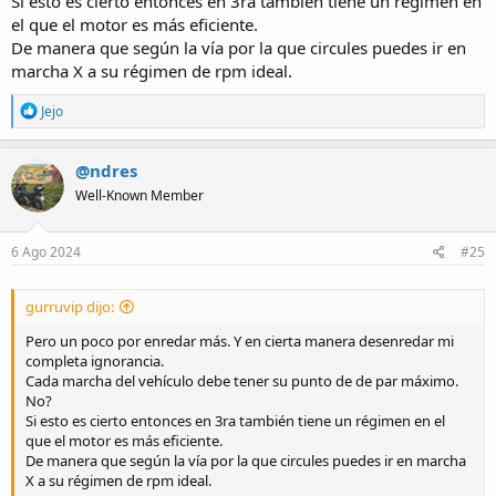
Si esto es cierto entonces en 3ra también tiene un régimen en
el que el motor es más eficiente.
De manera que según la vía por la que circules puedes ir en
marcha X a su régimen de rpm ideal.
R
Jejo
e
a
c
@ndres
t
Well-Known Member
i
o
n
s
6 Ago 2024
#25
:
gurruvip dijo:
Pero un poco por enredar más. Y en cierta manera desenredar mi
completa ignorancia.
Cada marcha del vehículo debe tener su punto de de par máximo.
No?
Si esto es cierto entonces en 3ra también tiene un régimen en el
que el motor es más eficiente.
De manera que según la vía por la que circules puedes ir en marcha
X a su régimen de rpm ideal.