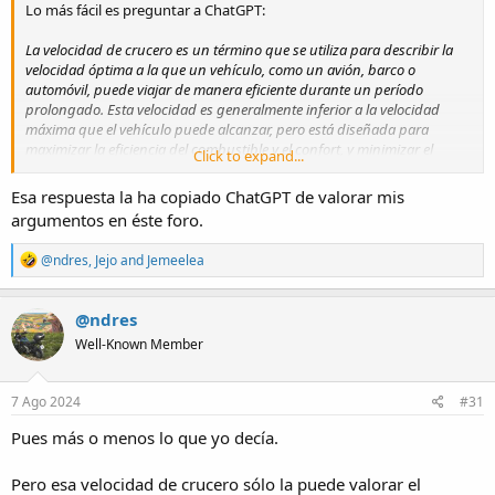
Lo más fácil es preguntar a ChatGPT:
La velocidad de crucero es un término que se utiliza para describir la
velocidad óptima a la que un vehículo, como un avión, barco o
automóvil, puede viajar de manera eficiente durante un período
prolongado. Esta velocidad es generalmente inferior a la velocidad
máxima que el vehículo puede alcanzar, pero está diseñada para
maximizar la eficiencia del combustible y el confort, y minimizar el
Click to expand...
desgaste mecánico.
Esa respuesta la ha copiado ChatGPT de valorar mis
Características de la velocidad de crucero:
argumentos en éste foro.
1. Eficiencia de Combustible: Está optimizada para consumir la menor
R
@ndres
,
Jejo
and
Jemeelea
cantidad de combustible posible mientras se mantiene un buen ritmo
e
de desplazamiento.
a
2. Confort: Proporciona un nivel de confort adecuado para los
c
@ndres
pasajeros, con menos vibraciones y ruido en comparación con las
t
Well-Known Member
i
velocidades máximas.
o
3. Seguridad: Permite una operación segura del vehículo, ofreciendo
n
suficiente margen de maniobra para evitar obstáculos y reaccionar a
s
7 Ago 2024
#31
situaciones imprevistas.
:
4. Desgaste Reducido: Minimiza el desgaste de los componentes
Pues más o menos lo que yo decía.
mecánicos del vehículo, prolongando su vida útil.
Pero esa velocidad de crucero sólo la puede valorar el
En aviones, la velocidad de crucero se calcula para equilibrar el