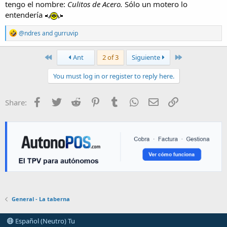
tengo el nombre:
Culitos de Acero.
Sólo un motero lo
entendería
R
@ndres
and
gurruvip
e
a
c
First
Last
Ant
2 of 3
Siguiente
t
i
You must log in or register to reply here.
o
n
s
Facebook
Twitter
Reddit
Pinterest
Tumblr
WhatsApp
E-mail
Enlace
Share:
:
General - La taberna
Español (Neutro) Tu