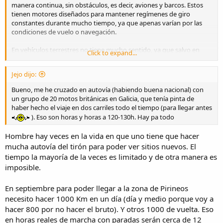
manera continua, sin obstáculos, es decir, aviones y barcos. Estos
tienen motores diseñados para mantener regímenes de giro
constantes durante mucho tiempo, ya que apenas varían por las
condiciones de vuelo o navegación.
En vehículos terrestres no tiene mucho sentido, ya que salvo en
Click to expand...
autovía despejada o carretera nacional, semivacía, es muy difícil
mantener un régimen de giro constante del motor y una velocidad
Jejo dijo:
también constante.
Bueno, me he cruzado en autovía (habiendo buena nacional) con
Ya lo han comentado muchos compañeros, es la mayor velocidad
un grupo de 20 motos británicas en Galicia, que tenía pinta de
que puede mantener un motor, sin considerarse forzado y con un
haber hecho el viaje en dos carriles todo el tiempo (para llegar antes
consumo óptimo. Suele coincidir en el punto donde se cruzan las
). Eso son horas y horas a 120-130h. Hay pa todo
curvas de par máximo y potencia máxima.
Hombre hay veces en la vida en que uno tiene que hacer
mucha autovía del tirón para poder ver sitios nuevos. El
tiempo la mayoría de la veces es limitado y de otra manera es
imposible.
En septiembre para poder llegar a la zona de Pirineos
necesito hacer 1000 Km en un día (día y medio porque voy a
hacer 800 por no hacer el bruto). Y otros 1000 de vuelta. Eso
en horas reales de marcha con paradas serán cerca de 12