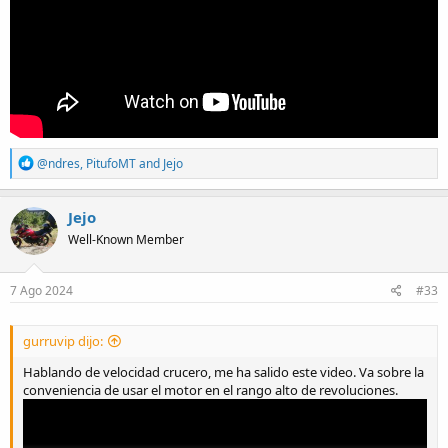
R
@ndres
,
PitufoMT
and
Jejo
e
a
c
Jejo
t
Well-Known Member
i
o
n
s
7 Ago 2024
#33
:
gurruvip dijo:
Hablando de velocidad crucero, me ha salido este video. Va sobre la
conveniencia de usar el motor en el rango alto de revoluciones.