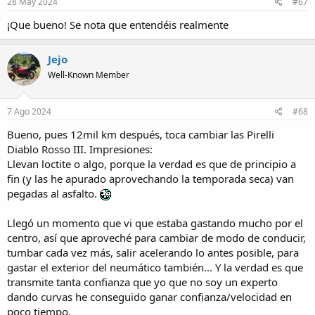
s
28 May 2024
#67
:
¡Que bueno! Se nota que entendéis realmente
Jejo
Well-Known Member
7 Ago 2024
#68
Bueno, pues 12mil km después, toca cambiar las Pirelli
Diablo Rosso III. Impresiones:
Llevan loctite o algo, porque la verdad es que de principio a
fin (y las he apurado aprovechando la temporada seca) van
pegadas al asfalto.
Llegó un momento que vi que estaba gastando mucho por el
centro, así que aproveché para cambiar de modo de conducir,
tumbar cada vez más, salir acelerando lo antes posible, para
gastar el exterior del neumático también... Y la verdad es que
transmite tanta confianza que yo que no soy un experto
dando curvas he conseguido ganar confianza/velocidad en
poco tiempo.