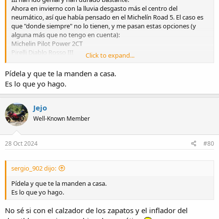
Ahora en invierno con la lluvia desgasto más el centro del
neumático, así que había pensado en el Michelín Road 5. El caso es
que "donde siempre" no lo tienen, y me pasan estas opciones (y
alguna más que no tengo en cuenta):
Michelin Pilot Power 2CT
Pirelli Diablo Rosso III
Click to expand...
Pirelli Diablo Rosso IV
Metzeler Sportec M7
Pídela y que te la manden a casa.
Es lo que yo hago.
Pensando en asfalto mojado, cual pondríais?
Jejo
Well-Known Member
28 Oct 2024
#80
sergio_902 dijo:
Pídela y que te la manden a casa.
Es lo que yo hago.
No sé si con el calzador de los zapatos y el inflador del