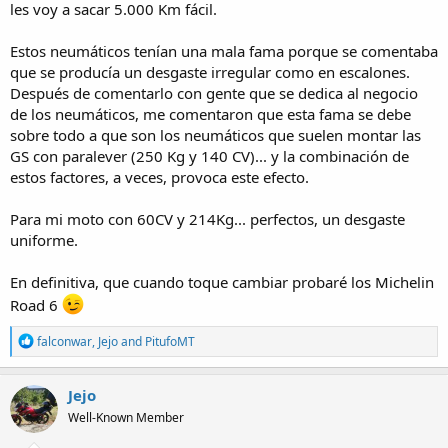
les voy a sacar 5.000 Km fácil.
Estos neumáticos tenían una mala fama porque se comentaba
que se producía un desgaste irregular como en escalones.
Después de comentarlo con gente que se dedica al negocio
de los neumáticos, me comentaron que esta fama se debe
sobre todo a que son los neumáticos que suelen montar las
GS con paralever (250 Kg y 140 CV)... y la combinación de
estos factores, a veces, provoca este efecto.
Para mi moto con 60CV y 214Kg... perfectos, un desgaste
uniforme.
En definitiva, que cuando toque cambiar probaré los Michelin
Road 6
R
falconwar
,
Jejo
and
PitufoMT
e
a
c
Jejo
t
Well-Known Member
i
o