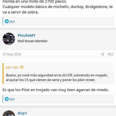
Honda en una moto de 2700 pavos.
Cualquier modelo básico de michelín, dunlop, Bridgestone, te
va a servir de sobra.
R
Jejo
e
a
c
PitufoMT
t
Well-Known Member
i
o
n
s
25 May 2024
#62
:
Jejo dijo:
Bueno, yo noté más seguridad en la cb125f, sobretodo en mojado,
al quitar los CS que vienen de serie y poner los pilot street.
Es que los Pilot en mojado van muy bien agarran de miedo.
R
Jejo
e
a
c
dcp1
t