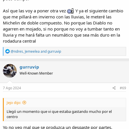
Así que las voy a poner otra vez
Y ya el siguiente cambio
que me pillará en invierno con las lluvias, le meteré las
Michelin de doble compuesto. No porque las Diablo no
agarren en mojado, si no porque no voy a tumbar tanto en
lluvia y me hará falta un neumático que sea más duro en la
rodadura central
R
@ndres
,
Jemeelea
and
gurruvip
e
a
c
gurruvip
t
Well-Known Member
i
o
n
s
7 Ago 2024
#69
:
Jejo dijo:
Llegó un momento que vi que estaba gastando mucho por el
centro
Yo no veo mal que se produzca un desgaste por partes.