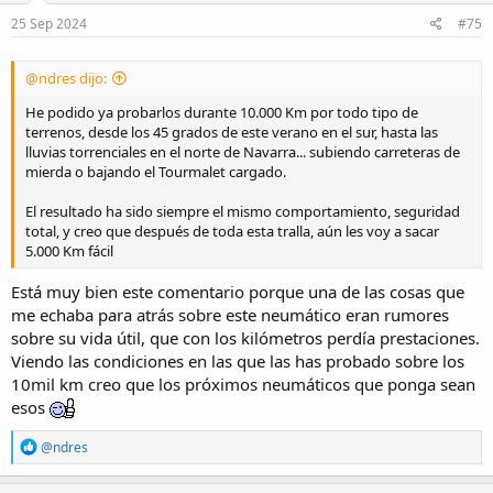
n
s
25 Sep 2024
#75
:
@ndres dijo:
He podido ya probarlos durante 10.000 Km por todo tipo de
terrenos, desde los 45 grados de este verano en el sur, hasta las
lluvias torrenciales en el norte de Navarra... subiendo carreteras de
mierda o bajando el Tourmalet cargado.
El resultado ha sido siempre el mismo comportamiento, seguridad
total, y creo que después de toda esta tralla, aún les voy a sacar
5.000 Km fácil
Está muy bien este comentario porque una de las cosas que
me echaba para atrás sobre este neumático eran rumores
sobre su vida útil, que con los kilómetros perdía prestaciones.
Viendo las condiciones en las que las has probado sobre los
10mil km creo que los próximos neumáticos que ponga sean
esos
R
@ndres
e
a