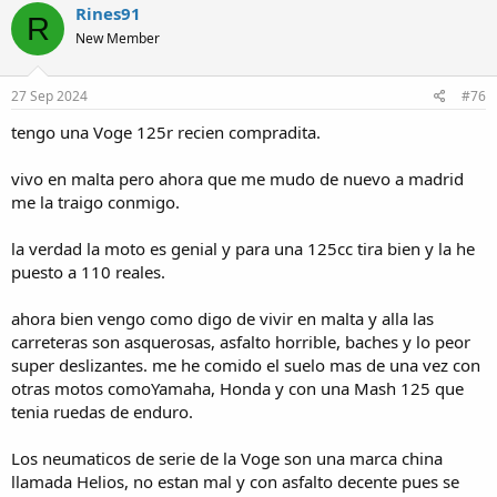
c
Rines91
R
t
New Member
i
o
n
s
27 Sep 2024
#76
:
tengo una Voge 125r recien compradita.
vivo en malta pero ahora que me mudo de nuevo a madrid
me la traigo conmigo.
la verdad la moto es genial y para una 125cc tira bien y la he
puesto a 110 reales.
ahora bien vengo como digo de vivir en malta y alla las
carreteras son asquerosas, asfalto horrible, baches y lo peor
super deslizantes. me he comido el suelo mas de una vez con
otras motos comoYamaha, Honda y con una Mash 125 que
tenia ruedas de enduro.
Los neumaticos de serie de la Voge son una marca china
llamada Helios, no estan mal y con asfalto decente pues se