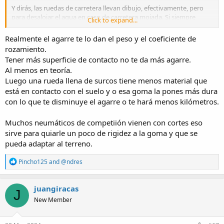
Y dirás, las ruedas de carretera llevan dibujo, efectivamente, pero
para desalojar el agua en caso de carretera mojada. Si siempre
Click to expand...
fuésemos a circular en seco, un neumático slick sin dibujo sería lo
que más agarre daría a la moto, pero la carretera no está siempre
Realmente el agarre te lo dan el peso y el coeficiente de
en perfecto estado.
rozamiento.
Tener más superficie de contacto no te da más agarre.
En todo caso, como dicen los compañeros no te comas mucho la
Al menos en teoría.
cabeza con una 125cc, cualquier neumático de marca reconocida,
incluso de gama media te va a dar seguridad y no lo vas a
Luego una rueda llena de surcos tiene menos material que
comprometer con 15CV.
está en contacto con el suelo y o esa goma la pones más dura
con lo que te disminuye el agarre o te hará menos kilómetros.
Muchos neumáticos de competiión vienen con cortes eso
sirve para quiarle un poco de rigidez a la goma y que se
pueda adaptar al terreno.
R
Pincho125
and
@ndres
e
a
c
juangiracas
J
t
New Member
i
o
n