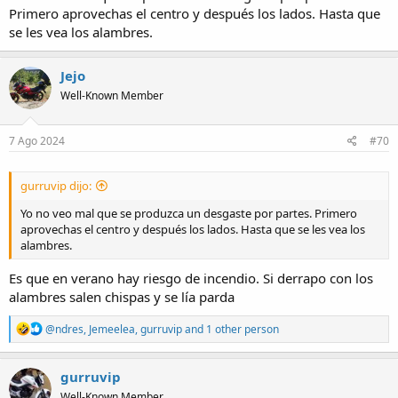
Primero aprovechas el centro y después los lados. Hasta que
se les vea los alambres.
Jejo
Well-Known Member
7 Ago 2024
#70
gurruvip dijo:
Yo no veo mal que se produzca un desgaste por partes. Primero
aprovechas el centro y después los lados. Hasta que se les vea los
alambres.
Es que en verano hay riesgo de incendio. Si derrapo con los
alambres salen chispas y se lía parda
R
@ndres
,
Jemeelea
,
gurruvip
and 1 other person
e
a
c
gurruvip
t
Well-Known Member