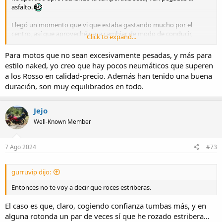
asfalto.
Llegó un momento que vi que estaba gastando mucho por el
centro, así que aproveché para cambiar de modo de conducir,
Click to expand...
tumbar cada vez más, salir acelerando lo antes posible, para gastar
el exterior del neumático también... Y la verdad es que transmite
Para motos que no sean excesivamente pesadas, y más para
tanta confianza que yo que no soy un experto dando curvas he
estilo naked, yo creo que hay pocos neumáticos que superen
conseguido ganar confianza/velocidad en poco tiempo.
a los Rosso en calidad-precio. Además han tenido una buena
duración, son muy equilibrados en todo.
Así que las voy a poner otra vez
Y ya el siguiente cambio que
me pillará en invierno con las lluvias, le meteré las Michelin de doble
compuesto. No porque las Diablo no agarren en mojado, si no
Jejo
porque no voy a tumbar tanto en lluvia y me hará falta un
Well-Known Member
neumático que sea más duro en la rodadura central
7 Ago 2024
#73
gurruvip dijo:
Entonces no te voy a decir que roces estriberas.
El caso es que, claro, cogiendo confianza tumbas más, y en
alguna rotonda un par de veces sí que he rozado estribera...