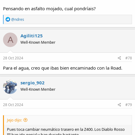
Pensando en asfalto mojado, cual pondríais?
R
@ndres
e
a
c
Agiliti125
A
t
Well-Known Member
i
o
n
s
28 Oct 2024
#78
:
Para el agua, creo que ibas bien encaminado con la Road.
sergio_902
Well-Known Member
28 Oct 2024
#79
Jejo dijo:
Pues toca cambiar neumático trasero en la Z400. Los Diablo Rosso
III han ido genial y han durado bastante.