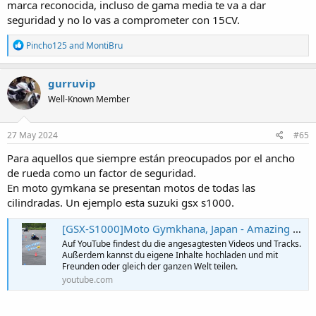
marca reconocida, incluso de gama media te va a dar
seguridad y no lo vas a comprometer con 15CV.
R
Pincho125
and
MontiBru
e
a
c
gurruvip
t
Well-Known Member
i
o
n
s
27 May 2024
#65
:
Para aquellos que siempre están preocupados por el ancho
de rueda como un factor de seguridad.
En moto gymkana se presentan motos de todas las
cilindradas. Un ejemplo esta suzuki gsx s1000.
[GSX-S1000]Moto Gymkhana, Japan - Amazing Ride by Rank C1, Mr. Naito #shorts #suzuki
Auf YouTube findest du die angesagtesten Videos und Tracks.
Außerdem kannst du eigene Inhalte hochladen und mit
Freunden oder gleich der ganzen Welt teilen.
youtube.com