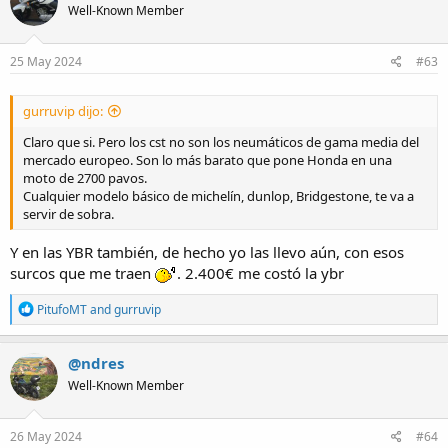
Well-Known Member
i
o
n
s
25 May 2024
#63
:
gurruvip dijo:
Claro que si. Pero los cst no son los neumáticos de gama media del
mercado europeo. Son lo más barato que pone Honda en una
moto de 2700 pavos.
Cualquier modelo básico de michelín, dunlop, Bridgestone, te va a
servir de sobra.
Y en las YBR también, de hecho yo las llevo aún, con esos
surcos que me traen
. 2.400€ me costó la ybr
R
PitufoMT
and
gurruvip
e
a
c
@ndres
t
Well-Known Member
i
o
n
s
26 May 2024
#64