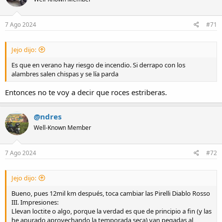
i
o
n
s
7 Ago 2024
#71
:
Jejo dijo:
Es que en verano hay riesgo de incendio. Si derrapo con los
alambres salen chispas y se lía parda
Entonces no te voy a decir que roces estriberas.
@ndres
Well-Known Member
7 Ago 2024
#72
Jejo dijo:
Bueno, pues 12mil km después, toca cambiar las Pirelli Diablo Rosso
III. Impresiones:
Llevan loctite o algo, porque la verdad es que de principio a fin (y las
he apurado aprovechando la temporada seca) van pegadas al