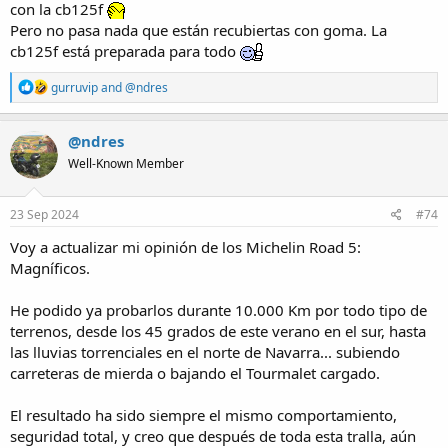
con la cb125f
Pero no pasa nada que están recubiertas con goma. La
cb125f está preparada para todo
R
gurruvip
and
@ndres
e
a
c
@ndres
t
Well-Known Member
i
o
n
s
23 Sep 2024
#74
:
Voy a actualizar mi opinión de los Michelin Road 5:
Magníficos.
He podido ya probarlos durante 10.000 Km por todo tipo de
terrenos, desde los 45 grados de este verano en el sur, hasta
las lluvias torrenciales en el norte de Navarra... subiendo
carreteras de mierda o bajando el Tourmalet cargado.
El resultado ha sido siempre el mismo comportamiento,
seguridad total, y creo que después de toda esta tralla, aún