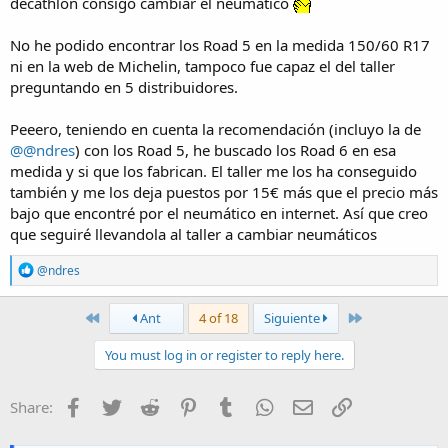
decathlon consigo cambiar el neumático
No he podido encontrar los Road 5 en la medida 150/60 R17
ni en la web de Michelin, tampoco fue capaz el del taller
preguntando en 5 distribuidores.
Peeero, teniendo en cuenta la recomendación (incluyo la de
@@ndres
) con los Road 5, he buscado los Road 6 en esa
medida y si que los fabrican. El taller me los ha conseguido
también y me los deja puestos por 15€ más que el precio más
bajo que encontré por el neumático en internet. Así que creo
que seguiré llevandola al taller a cambiar neumáticos
R
@ndres
e
a
c
First
Last
Ant
4 of 18
Siguiente
t
i
You must log in or register to reply here.
o
n
s
Facebook
Twitter
Reddit
Pinterest
Tumblr
WhatsApp
E-mail
Enlace
Share:
: