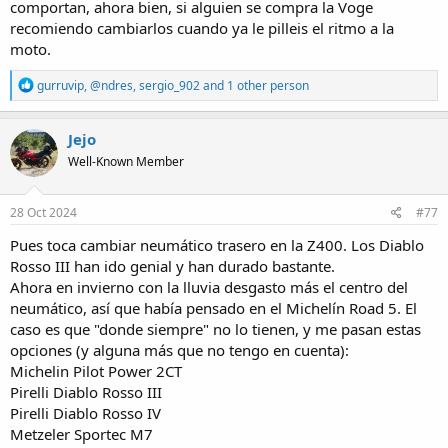
comportan, ahora bien, si alguien se compra la Voge
recomiendo cambiarlos cuando ya le pilleis el ritmo a la
moto.
R
gurruvip
,
@ndres
,
sergio_902
and 1 other person
e
a
c
Jejo
t
Well-Known Member
i
o
n
s
28 Oct 2024
#77
:
Pues toca cambiar neumático trasero en la Z400. Los Diablo
Rosso III han ido genial y han durado bastante.
Ahora en invierno con la lluvia desgasto más el centro del
neumático, así que había pensado en el Michelín Road 5. El
caso es que "donde siempre" no lo tienen, y me pasan estas
opciones (y alguna más que no tengo en cuenta):
Michelin Pilot Power 2CT
Pirelli Diablo Rosso III
Pirelli Diablo Rosso IV
Metzeler Sportec M7