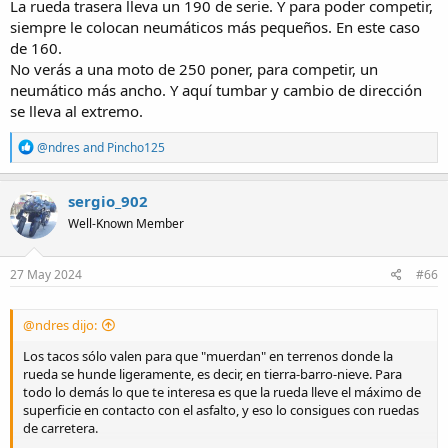
La rueda trasera lleva un 190 de serie. Y para poder competir,
siempre le colocan neumáticos más pequeños. En este caso
de 160.
No verás a una moto de 250 poner, para competir, un
neumático más ancho. Y aquí tumbar y cambio de dirección
se lleva al extremo.
R
@ndres
and
Pincho125
e
a
c
sergio_902
t
Well-Known Member
i
o
n
s
27 May 2024
#66
:
@ndres dijo:
Los tacos sólo valen para que "muerdan" en terrenos donde la
rueda se hunde ligeramente, es decir, en tierra-barro-nieve. Para
todo lo demás lo que te interesa es que la rueda lleve el máximo de
superficie en contacto con el asfalto, y eso lo consigues con ruedas
de carretera.