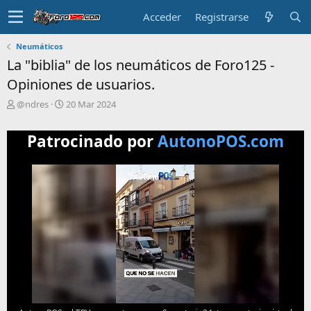
Acceder
Registrarse
Neumáticos
La "biblia" de los neumáticos de Foro125 -
Opiniones de usuarios.
T
F
@ndres
20 Mar 2024
e
e
m
c
Patrocinado por
AutonoPOS.com
a
h
i
a
n
d
i
e
c
i
i
n
a
i
d
c
o
i
o