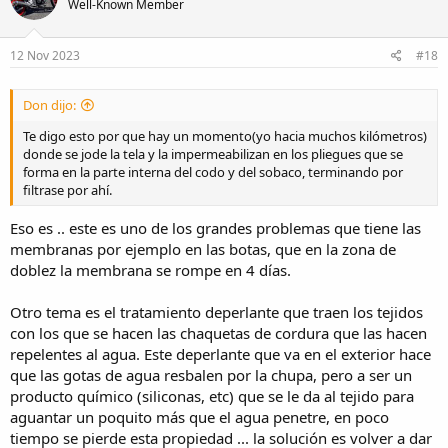
Well-Known Member
i
o
n
s
12 Nov 2023
#18
:
Don dijo:
Te digo esto por que hay un momento(yo hacia muchos kilómetros)
donde se jode la tela y la impermeabilizan en los pliegues que se
forma en la parte interna del codo y del sobaco, terminando por
filtrase por ahí.
Eso es .. este es uno de los grandes problemas que tiene las
membranas por ejemplo en las botas, que en la zona de
doblez la membrana se rompe en 4 días.
Otro tema es el tratamiento deperlante que traen los tejidos
con los que se hacen las chaquetas de cordura que las hacen
repelentes al agua. Este deperlante que va en el exterior hace
que las gotas de agua resbalen por la chupa, pero a ser un
producto químico (siliconas, etc) que se le da al tejido para
aguantar un poquito más que el agua penetre, en poco
tiempo se pierde esta propiedad ... la solución es volver a dar