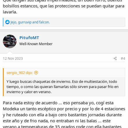
bolsillos estancos, que las protecciones se puedan quitar para
lavarla.
R
Jejo
,
gurruvip
and
falcon.
e
a
c
PitufoMT
t
Well-Known Member
i
o
n
s
12 Nov 2023
#4
:
sergio_902 dijo:
Y luego buscas chaquetas de invierno. Eso de multiestación, todo
tiempo, o como las quieran llamarlas sólo sirven para pasar frío en
invierno y calor en verano.
Para nada estoy de acuerdo ... eso pensaba yo, cogí esta
Modeka un tanto escéptico por precio y por lo de 4 estaciones
y he ruteado con ella a bajo cero bastantes jornadas durante
este año y de frio nada, no entraban ni las balas ... este
verano a temperaturas de 35 grados rode con ella bastantes