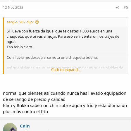
n
s
12 Nov 2023
#5
:
sergio_902 dijo:
Si llueve con fuerza da igual que te gastes 1.800 euros en una
chaqueta, que te vas a mojar. Para eso se inventaron los trajes de
agua.
Eso tenlo claro.
Con lluvia moderada si se nota una chaqueta buena.
Así que si tienes 300 euros para gastar lo mejor es que te olvides de
Click to expand...
las marcas. Porque te estarás comprando una chaqueta de 180
euros.
Así que mírate una chaqueta textil, larga con buenos cierres y
normal que pienses así cuando nunca has llevado equipacion
ajustes.
de se rango de precio y calidad
Para que no te enfre frío por el pescuezo ni por la rabailla, que la
punta de las mangas se finita para que la puedas meter en los
Klim y Rukka saben un chin sobre agua y frío y esta última un
guantes, que las cremalleras cierres bien y tengan delante un
plus más contra el frío
dobléz para que el aire no meta el agua para dentro.
Cain
Todo lo que no cuadre ahí lo descartas.