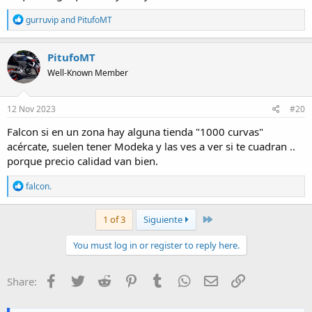
R
gurruvip
and
PitufoMT
e
a
c
PitufoMT
t
Well-Known Member
i
o
n
s
12 Nov 2023
#20
:
Falcon si en un zona hay alguna tienda "1000 curvas"
acércate, suelen tener Modeka y las ves a ver si te cuadran ..
porque precio calidad van bien.
R
falcon.
e
a
c
Last
1 of 3
Siguiente
t
i
You must log in or register to reply here.
o
n
s
Facebook
Twitter
Reddit
Pinterest
Tumblr
WhatsApp
E-mail
Enlace
Share:
: