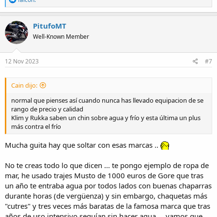
e
a
c
PitufoMT
t
Well-Known Member
i
o
n
s
12 Nov 2023
#7
:
Cain dijo:
normal que pienses así cuando nunca has llevado equipacion de se
rango de precio y calidad
Klim y Rukka saben un chin sobre agua y frío y esta última un plus
más contra el frío
Mucha guita hay que soltar con esas marcas ..
No te creas todo lo que dicen ... te pongo ejemplo de ropa de
mar, he usado trajes Musto de 1000 euros de Gore que tras
un año te entraba agua por todos lados con buenas chaparras
durante horas (de vergüenza) y sin embargo, chaquetas más
"cutres" y tres veces más baratas de la famosa marca que tras
años de uso intensivo seguían sin hacer agua ... vamos que