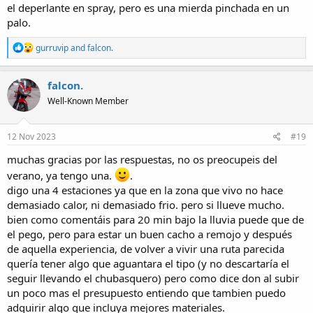
el deperlante en spray, pero es una mierda pinchada en un
palo.
R
gurruvip
and
falcon.
e
a
c
falcon.
t
Well-Known Member
i
o
n
s
12 Nov 2023
#19
:
muchas gracias por las respuestas, no os preocupeis del
verano, ya tengo una.
.
digo una 4 estaciones ya que en la zona que vivo no hace
demasiado calor, ni demasiado frio. pero si llueve mucho.
bien como comentáis para 20 min bajo la lluvia puede que de
el pego, pero para estar un buen cacho a remojo y después
de aquella experiencia, de volver a vivir una ruta parecida
quería tener algo que aguantara el tipo (y no descartaría el
seguir llevando el chubasquero) pero como dice don al subir
un poco mas el presupuesto entiendo que tambien puedo
adquirir algo que incluya mejores materiales.