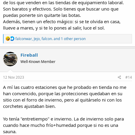
de los que venden en las tiendas de equipamiento laboral.
Son baratos y efectivos. Solo tienes que buscar uno que
puedas ponerte sin quitarte las botas.
Además, tienen un efecto mágico: si se te olvida en casa,
llueve a mares, y si te lo pones al salir, luce el sol.
R
falconwar
,
Jejo
,
falcon.
and 1 other person
e
a
c
Fireball
t
Well-Known Member
i
o
n
s
12 Nov 2023
#14
:
A mí las cuatro estaciones que he probado en tienda no me
han convencido, porque las protecciones quedaban en su
sitio con el forro de invierno, pero al quitárselo ni con los
corchetes ajustaban bien.
Yo tenía "entretiempo" e invierno. La de invierno solo para
cuando hace mucho frío+humedad porque si no es una
sauna.