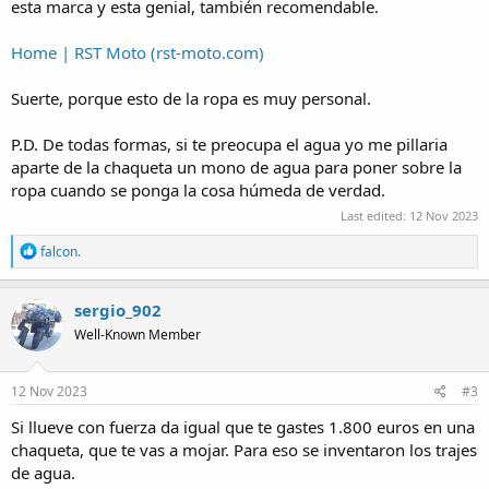
esta marca y esta genial, también recomendable.
Home | RST Moto (rst-moto.com)
Suerte, porque esto de la ropa es muy personal.
P.D. De todas formas, si te preocupa el agua yo me pillaria
aparte de la chaqueta un mono de agua para poner sobre la
ropa cuando se ponga la cosa húmeda de verdad.
Last edited:
12 Nov 2023
R
falcon.
e
a
c
sergio_902
t
Well-Known Member
i
o
n
s
12 Nov 2023
#3
:
Si llueve con fuerza da igual que te gastes 1.800 euros en una
chaqueta, que te vas a mojar. Para eso se inventaron los trajes
de agua.