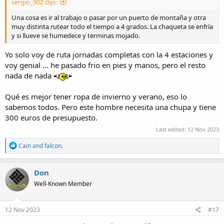
sergio_902 dijo:
Una cosa es ir al trabajo o pasar por un puerto de montaña y otra
muy distinta rutear todo el tiempo a 4 grados. La chaqueta se enfría
y si llueve se humedece y terminas mojado.
Yo solo voy de ruta jornadas completas con la 4 estaciones y
voy genial ... he pasado frio en pies y manos, pero el resto
nada de nada
Qué es mejor tener ropa de invierno y verano, eso lo
sabemos todos. Pero este hombre necesita una chupa y tiene
300 euros de presupuesto.
Last edited:
12 Nov 2023
R
Cain
and
falcon.
e
a
c
Don
t
Well-Known Member
i
o
n
s
12 Nov 2023
#17
: