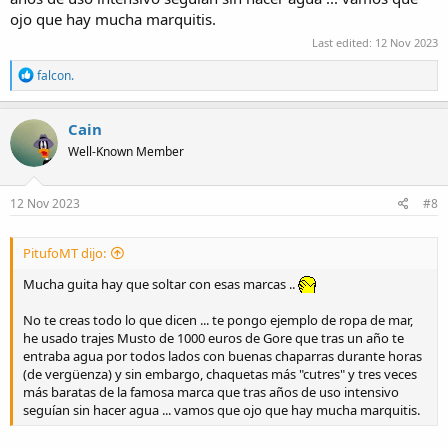
ojo que hay mucha marquitis.
Last edited:
12 Nov 2023
R
falcon.
e
a
c
Cain
t
Well-Known Member
i
o
n
s
12 Nov 2023
#8
:
PitufoMT dijo:
Mucha guita hay que soltar con esas marcas ..
No te creas todo lo que dicen ... te pongo ejemplo de ropa de mar,
he usado trajes Musto de 1000 euros de Gore que tras un año te
entraba agua por todos lados con buenas chaparras durante horas
(de vergüenza) y sin embargo, chaquetas más "cutres" y tres veces
más baratas de la famosa marca que tras años de uso intensivo
seguían sin hacer agua ... vamos que ojo que hay mucha marquitis.