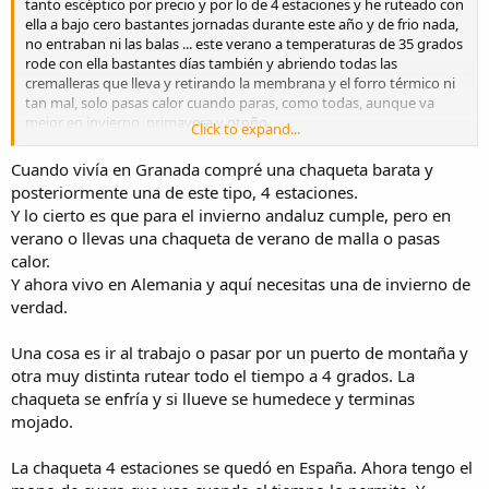
tanto escéptico por precio y por lo de 4 estaciones y he ruteado con
ella a bajo cero bastantes jornadas durante este año y de frio nada,
no entraban ni las balas ... este verano a temperaturas de 35 grados
rode con ella bastantes días también y abriendo todas las
cremalleras que lleva y retirando la membrana y el forro térmico ni
tan mal, solo pasas calor cuando paras, como todas, aunque va
mejor en invierno, primavera y otoño.
Click to expand...
He pasado 3 horas con lluvia y dentro estaba seco e incluso este
Cuando vivía en Granada compré una chaqueta barata y
verano me pillo agua con ella y con la membrana en casa y apenas
posteriormente una de este tipo, 4 estaciones.
me moje, pero para estos casos como un buen mono para el agua
Y lo cierto es que para el invierno andaluz cumple, pero en
no hay nada, eso es indiscutible.
verano o llevas una chaqueta de verano de malla o pasas
Es una chaqueta pesada de cojones cat AA, con protecciones de
calor.
nivel 2 en codos, hombros y espalda (la espaldera se compra aparte)
Y ahora vivo en Alemania y aquí necesitas una de invierno de
.. a mi me ha sorprendido, ahora esto de la ropa ya digo que es algo
verdad.
muy personal .. si solo tienes para una chaqueta, las 4 estaciones
cumplen.
Una cosa es ir al trabajo o pasar por un puerto de montaña y
otra muy distinta rutear todo el tiempo a 4 grados. La
chaqueta se enfría y si llueve se humedece y terminas
mojado.
La chaqueta 4 estaciones se quedó en España. Ahora tengo el