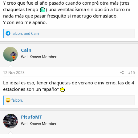
Y creo que fue el año pasado cuando compré otra más (tres
chaquetas tengo
) una ventiladísima sin opción a forro ni
nada más que pasar fresquito si madrugo demasiado.
Y con eso me apaño.
R
falcon.
and
Cain
e
a
c
Cain
t
Well-Known Member
i
o
n
s
12 Nov 2023
#15
:
Lo ideal es eso, tener chaquetas de verano e invierno, las de 4
estaciones son un "apaño"
R
falcon.
e
a
c
PitufoMT
t
Well-Known Member
i
o
n