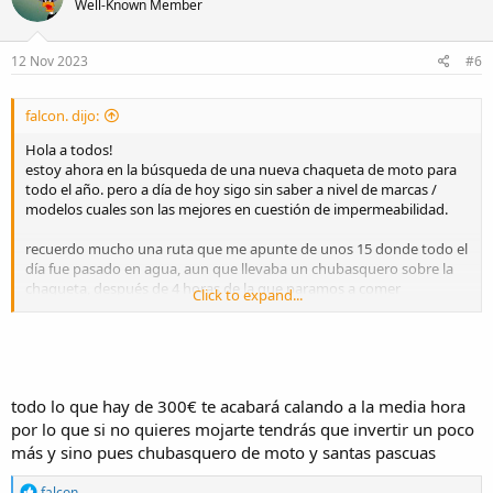
Y luego buscas chaquetas de invierno. Eso de multiestación, todo
Well-Known Member
tiempo, o como las quieran llamarlas sólo sirven para pasar frío en
invierno y calor en verano.
12 Nov 2023
#6
Que tengan sus capas impermeables, un buen forro, buenos
bolsillos estancos, que las protecciones se puedan quitar para
falcon. dijo:
lavarla.
Hola a todos!
estoy ahora en la búsqueda de una nueva chaqueta de moto para
todo el año. pero a día de hoy sigo sin saber a nivel de marcas /
modelos cuales son las mejores en cuestión de impermeabilidad.
recuerdo mucho una ruta que me apunte de unos 15 donde todo el
día fue pasado en agua, aun que llevaba un chubasquero sobre la
chaqueta, después de 4 horas de la que paramos a comer
Click to expand...
igualmente me termino calando agua "y a unos cuantos" pero
curiosamente un chaval que llevaba una dainese llego seco seco.
que caracteristicas debo mirar a la hora de buscar la nueva
todo lo que hay de 300€ te acabará calando a la media hora
chaqueta , o si ya sabeis cual sin pasar de 300€? (si es menos mejor
que mejor)
por lo que si no quieres mojarte tendrás que invertir un poco
más y sino pues chubasquero de moto y santas pascuas
R
falcon.