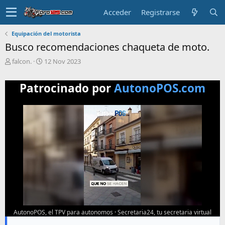
Acceder
Registrarse
Equipación del motorista
Busco recomendaciones chaqueta de moto.
T
F
falcon.
12 Nov 2023
e
e
m
c
Patrocinado por
AutonoPOS.com
a
h
i
a
n
d
i
e
c
i
i
n
a
i
d
c
o
i
o
AutonoPOS, el TPV para autonomos
·
Secretaria24, tu secretaria virtual