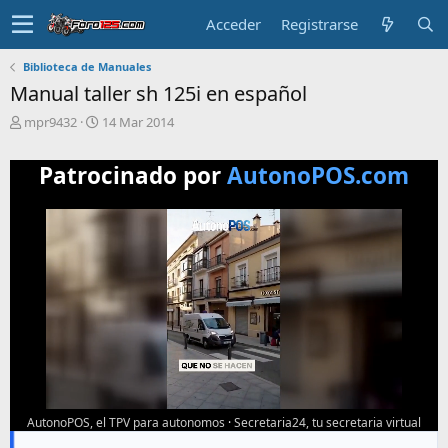
Acceder
Registrarse
Biblioteca de Manuales
Manual taller sh 125i en español
T
F
mpr9432
14 Mar 2014
e
e
m
c
Patrocinado por
AutonoPOS.com
a
h
i
a
n
d
i
e
c
i
i
n
a
i
d
c
o
i
o
AutonoPOS, el TPV para autonomos
·
Secretaria24, tu secretaria virtual