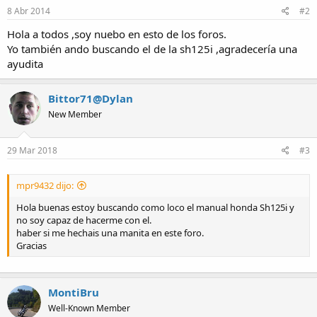
s
8 Abr 2014
#2
:
Hola a todos ,soy nuebo en esto de los foros.
Yo también ando buscando el de la sh125i ,agradecería una
ayudita
Bittor71@Dylan
New Member
29 Mar 2018
#3
mpr9432 dijo:
Hola buenas estoy buscando como loco el manual honda Sh125i y
no soy capaz de hacerme con el.
haber si me hechais una manita en este foro.
Gracias
MontiBru
Well-Known Member