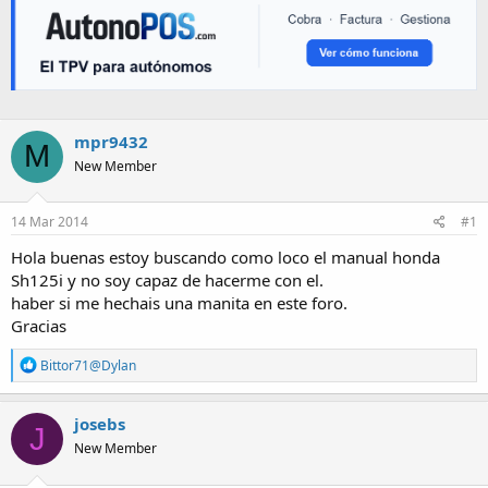
mpr9432
M
New Member
14 Mar 2014
#1
Hola buenas estoy buscando como loco el manual honda
Sh125i y no soy capaz de hacerme con el.
haber si me hechais una manita en este foro.
Gracias
R
Bittor71@Dylan
e
a
c
josebs
J
t
New Member
i
o
n