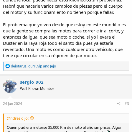
Habrá que hacerle varios cambios de piezas pero el cuerpo
del motor y su funcionamiento no tienen porque fallar.
El problema que yo veo desde que estoy en este mundillo es
que la gente se compra las motos para correr e ir al corte, y
entonces da igual que sea moto o coche, si yo llevara el
Duster en la raya roja todo el santo día pues ya estaría
reventado. Una moto es como cualquier otro vehículo, que
tiene que circular en su régimen de par motor.
R
deiotarus
,
gurruvip
and
Jejo
e
a
c
sergio_902
t
Well-Known Member
i
o
n
s
24 Jun 2024
#3
:
@ndres dijo:
Quién pudiera meterse 35.000 Km de moto al año sin prisas. Algún