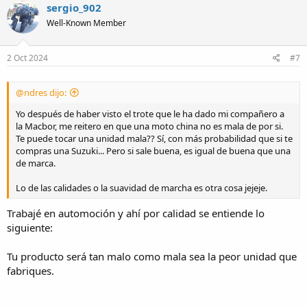
c
sergio_902
t
Well-Known Member
i
o
n
s
2 Oct 2024
#7
:
@ndres dijo:
Yo después de haber visto el trote que le ha dado mi compañero a
la Macbor, me reitero en que una moto china no es mala de por si.
Te puede tocar una unidad mala?? Sí, con más probabilidad que si te
compras una Suzuki... Pero si sale buena, es igual de buena que una
de marca.
Lo de las calidades o la suavidad de marcha es otra cosa jejeje.
Trabajé en automoción y ahí por calidad se entiende lo
siguiente:
Tu producto será tan malo como mala sea la peor unidad que
fabriques.