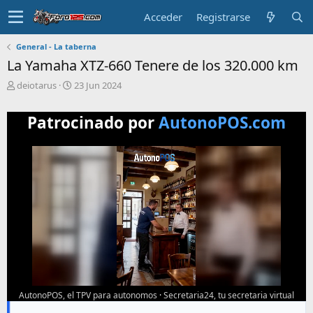
Acceder
Registrarse
General - La taberna
La Yamaha XTZ-660 Tenere de los 320.000 km
T
F
deiotarus
23 Jun 2024
e
e
m
c
Patrocinado por
AutonoPOS.com
a
h
i
a
n
d
i
e
c
i
i
n
a
i
d
c
o
i
o
AutonoPOS, el TPV para autonomos
·
Secretaria24, tu secretaria virtual