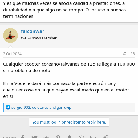
Y es que muchas veces se asocia calidad a prestaciones, a
durabilidad o a que algo no se rompa. O incluso a buenas
terminaciones.
falconwar
Well-Known Member
2 Oct 2024
#8
Cualquier scooter coreano/taiwanes de 125 te llega a 100.000
sin problema de motor.
En la Voge le dará más por saco la parte electrónica y
cualquier cosa en la que hayan escatimado que en el motor
en si
R
sergio_902
,
deiotarus
and
gurruvip
e
a
c
You must log in or register to reply here.
t
i
o
Facebook
Twitter
Reddit
Pinterest
Tumblr
WhatsApp
E-mail
Enlace