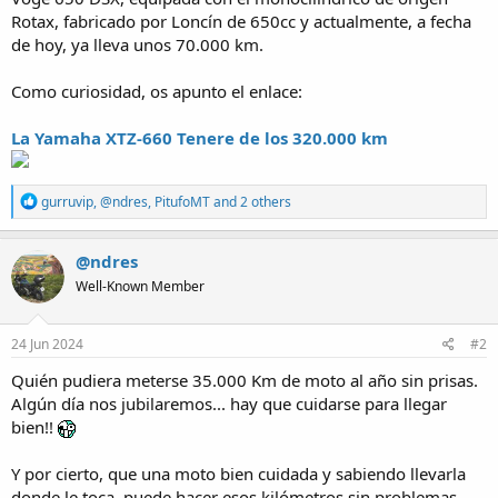
Rotax, fabricado por Loncín de 650cc y actualmente, a fecha
de hoy, ya lleva unos 70.000 km.
Como curiosidad, os apunto el enlace:
La Yamaha XTZ-660 Tenere de los 320.000 km
R
gurruvip
,
@ndres
,
PitufoMT
and 2 others
e
a
c
@ndres
t
Well-Known Member
i
o
n
s
24 Jun 2024
#2
:
Quién pudiera meterse 35.000 Km de moto al año sin prisas.
Algún día nos jubilaremos... hay que cuidarse para llegar
bien!!
Y por cierto, que una moto bien cuidada y sabiendo llevarla
donde le toca, puede hacer esos kilómetros sin problemas.