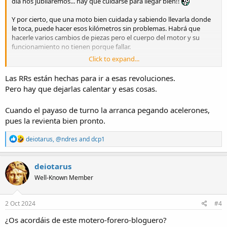
día nos jubilaremos... hay que cuidarse para llegar bien!!
Y por cierto, que una moto bien cuidada y sabiendo llevarla donde
le toca, puede hacer esos kilómetros sin problemas. Habrá que
hacerle varios cambios de piezas pero el cuerpo del motor y su
funcionamiento no tienen porque fallar.
Click to expand...
El problema que yo veo desde que estoy en este mundillo es que la
gente se compra las motos para correr e ir al corte, y entonces da
Las RRs están hechas para ir a esas revoluciones.
igual que sea moto o coche, si yo llevara el Duster en la raya roja
Pero hay que dejarlas calentar y esas cosas.
todo el santo día pues ya estaría reventado. Una moto es como
cualquier otro vehículo, que tiene que circular en su régimen de par
Cuando el payaso de turno la arranca pegando acelerones,
motor.
pues la revienta bien pronto.
R
deiotarus
,
@ndres
and
dcp1
e
a
c
deiotarus
t
Well-Known Member
i
o
n
s
2 Oct 2024
#4
:
¿Os acordáis de este motero-forero-bloguero?