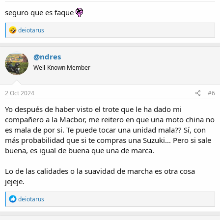
:
seguro que es faque
R
deiotarus
e
a
c
@ndres
t
Well-Known Member
i
o
n
s
2 Oct 2024
#6
:
Yo después de haber visto el trote que le ha dado mi
compañero a la Macbor, me reitero en que una moto china no
es mala de por si. Te puede tocar una unidad mala?? Sí, con
más probabilidad que si te compras una Suzuki... Pero si sale
buena, es igual de buena que una de marca.
Lo de las calidades o la suavidad de marcha es otra cosa
jejeje.
R
deiotarus
e
a