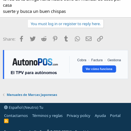
casa
suerte y busca un buen chispas
You must log in or register to reply here.
Facebook
Twitter
Reddit
Pinterest
Tumblr
WhatsApp
E-mail
Enlace
Share:
Manuales de Marcas Japonesas
Español (Neutro) Tu
Contactarnos
Términos y reglas
Privacy policy
Ayuda
Portal
R
S
S
®