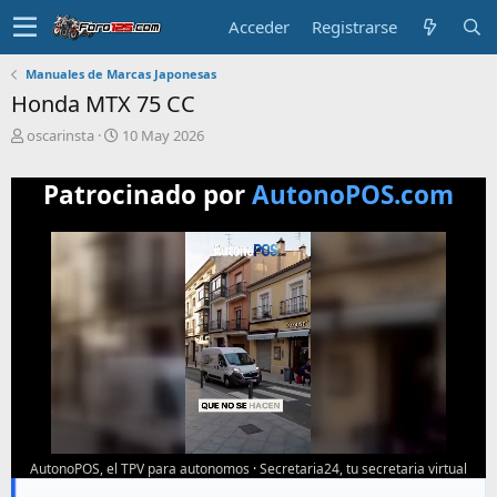
Acceder
Registrarse
Manuales de Marcas Japonesas
Honda MTX 75 CC
T
F
oscarinsta
10 May 2026
e
e
m
c
Patrocinado por
AutonoPOS.com
a
h
i
a
n
d
i
e
c
i
i
n
a
i
d
c
o
i
o
AutonoPOS, el TPV para autonomos
·
Secretaria24, tu secretaria virtual