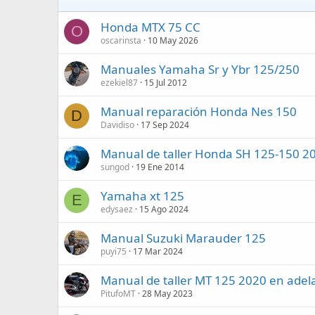
Honda MTX 75 CC
O
oscarinsta
10 May 2026
Manuales Yamaha Sr y Ybr 125/250
ezekiel87
15 Jul 2012
Manual reparación Honda Nes 150
D
Davidiso
17 Sep 2024
Manual de taller Honda SH 125-150 200
sungod
19 Ene 2014
Yamaha xt 125
E
edysaez
15 Ago 2024
Manual Suzuki Marauder 125
puyi75
17 Mar 2024
Manual de taller MT 125 2020 en adel
PitufoMT
28 May 2023