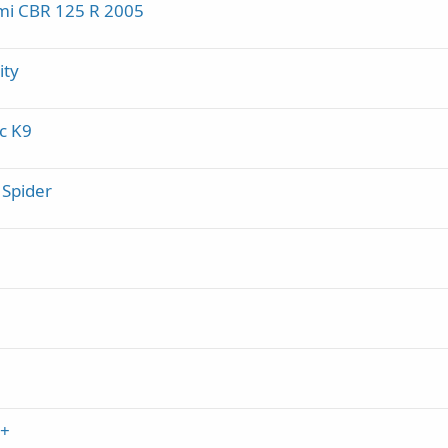
 mi CBR 125 R 2005
ity
c K9
 Spider
0+