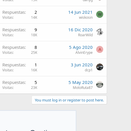
Respuestas
2
14 Jun 2021
W
Visitas
14K
wiskosin
Respuestas
9
16 Dic 2020
Visitas
18K
RoarWild
Respuestas
8
5 Ago 2020
A
Visitas
25K
AlvinErype
Respuestas
1
3 Jun 2020
Visitas
16K
dcp1
Respuestas
5
5 May 2020
Visitas
23K
MotoRuta87
You must log in or register to post here.