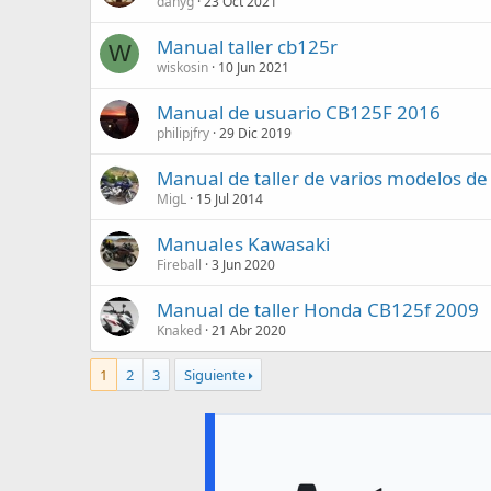
danyg
23 Oct 2021
Manual taller cb125r
W
wiskosin
10 Jun 2021
Manual de usuario CB125F 2016
philipjfry
29 Dic 2019
Manual de taller de varios modelos d
MigL
15 Jul 2014
Manuales Kawasaki
Fireball
3 Jun 2020
Manual de taller Honda CB125f 2009
Knaked
21 Abr 2020
1
2
3
Siguiente