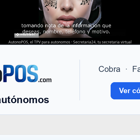
AutonoPOS, el TPV para autonomos
·
Secretaria24, tu secretaria virtual