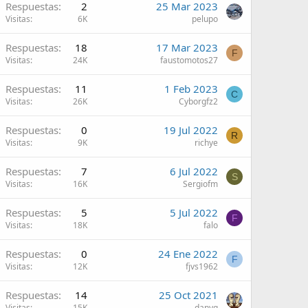
Respuestas
2
25 Mar 2023
Visitas
6K
pelupo
Respuestas
18
17 Mar 2023
F
Visitas
24K
faustomotos27
Respuestas
11
1 Feb 2023
C
Visitas
26K
Cyborgfz2
Respuestas
0
19 Jul 2022
R
Visitas
9K
richye
Respuestas
7
6 Jul 2022
S
Visitas
16K
Sergiofm
Respuestas
5
5 Jul 2022
F
Visitas
18K
falo
Respuestas
0
24 Ene 2022
F
Visitas
12K
fjvs1962
Respuestas
14
25 Oct 2021
Visitas
15K
danyg