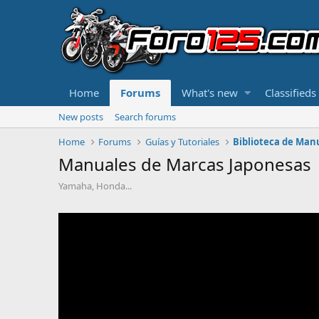
Home
Forums
What's new
Classifieds
New posts
Search forums
Home
Forums
Guías y Tutoriales
Biblioteca de Man
Manuales de Marcas Japonesas
Yamaha, Honda...