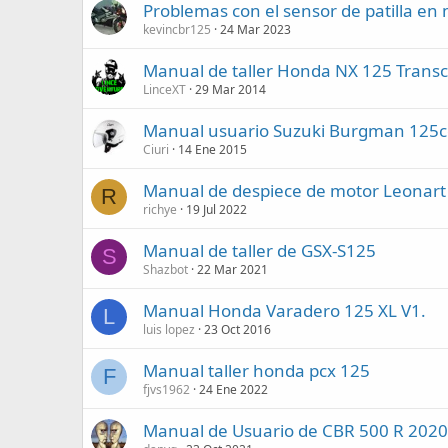
Problemas con el sensor de patilla en
kevincbr125
24 Mar 2023
Manual de taller Honda NX 125 Transc
LinceXT
29 Mar 2014
Manual usuario Suzuki Burgman 125c
Ciuri
14 Ene 2015
Manual de despiece de motor Leonart
R
richye
19 Jul 2022
Manual de taller de GSX-S125
S
Shazbot
22 Mar 2021
Manual Honda Varadero 125 XL V1.
L
luis lopez
23 Oct 2016
Manual taller honda pcx 125
F
fjvs1962
24 Ene 2022
Manual de Usuario de CBR 500 R 202