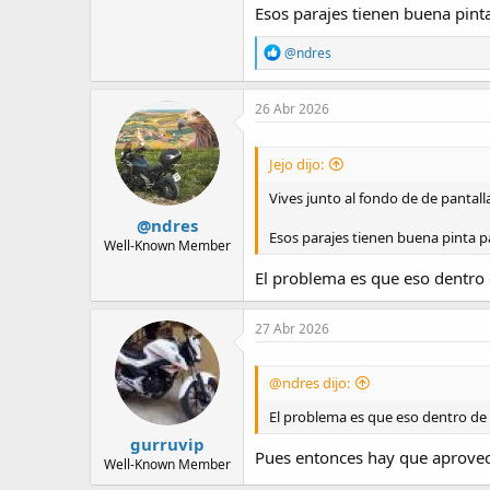
Esos parajes tienen buena pin
R
@ndres
e
a
c
26 Abr 2026
t
i
o
Jejo dijo:
n
s
Vives junto al fondo de de pantal
:
@ndres
Esos parajes tienen buena pinta 
Well-Known Member
El problema es que eso dentro
27 Abr 2026
@ndres dijo:
El problema es que eso dentro de
gurruvip
Pues entonces hay que aprovec
Well-Known Member