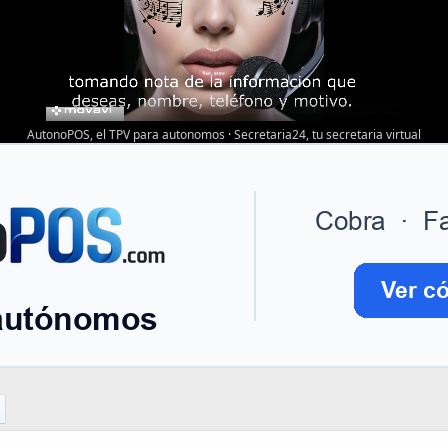
AutonoPOS, el TPV para autonomos
·
Secretaria24, tu secretaria virtual