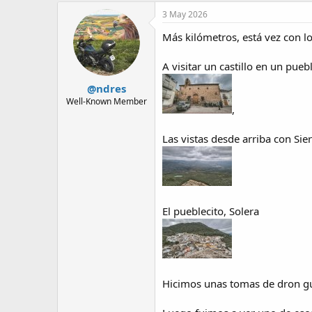
3 May 2026
Más kilómetros, está vez con 
A visitar un castillo en un pue
@ndres
Well-Known Member
,
Las vistas desde arriba con Sier
El pueblecito, Solera
Hicimos unas tomas de dron gua