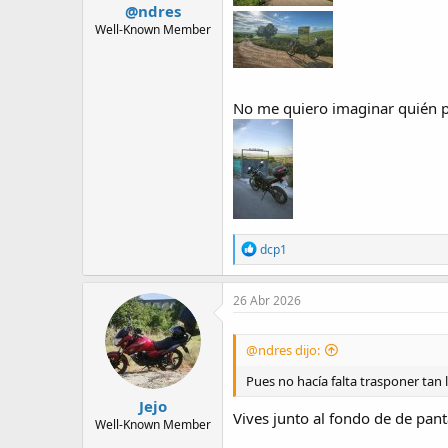
@ndres
Well-Known Member
No me quiero imaginar quién pue
R
dcp1
e
a
c
26 Abr 2026
t
i
o
@ndres dijo:
n
s
Pues no hacía falta trasponer tan 
:
Jejo
Vives junto al fondo de de pan
Well-Known Member