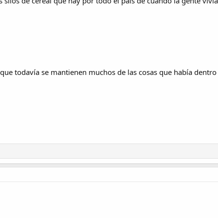
silos de cereal que hay por todo el país de cuando la gente viví
 que todavía se mantienen muchos de las cosas que había dentro ha