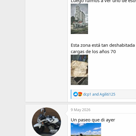
Luego fuimos a ver uno de esos 
Esta zona está tan deshabitada
cargas de los años 70
R
dcp1
and
Agiliti125
e
a
c
9 May 2026
t
i
Un paseo que di ayer
o
n
s