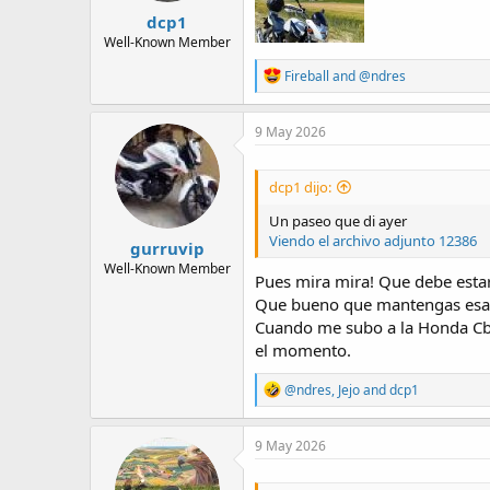
:
dcp1
Well-Known Member
R
Fireball
and
@ndres
e
a
c
9 May 2026
t
i
o
dcp1 dijo:
n
s
Un paseo que di ayer
:
Viendo el archivo adjunto 12386
gurruvip
Well-Known Member
Pues mira mira! Que debe estar
Que bueno que mantengas esa 
Cuando me subo a la Honda Cb1
el momento.
R
@ndres
,
Jejo
and
dcp1
e
a
c
9 May 2026
t
i