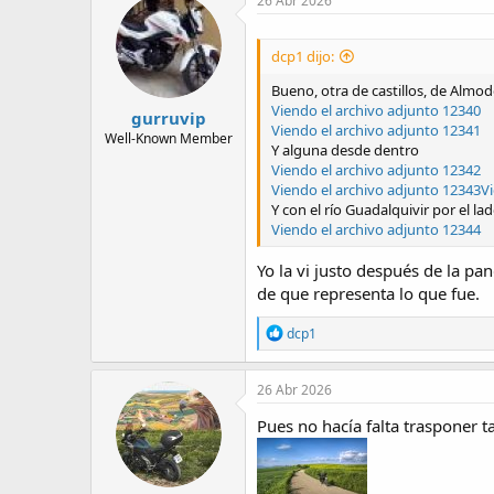
26 Abr 2026
dcp1 dijo:
Bueno, otra de castillos, de Almod
Viendo el archivo adjunto 12340
gurruvip
Viendo el archivo adjunto 12341
Well-Known Member
Y alguna desde dentro
Viendo el archivo adjunto 12342
Viendo el archivo adjunto 12343
V
Y con el río Guadalquivir por el la
Viendo el archivo adjunto 12344
Yo la vi justo después de la pa
de que representa lo que fue.
R
dcp1
e
a
c
26 Abr 2026
t
i
Pues no hacía falta trasponer 
o
n
s
: