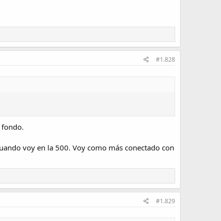
#1.828
l fondo.
 cuando voy en la 500. Voy como más conectado con
#1.829