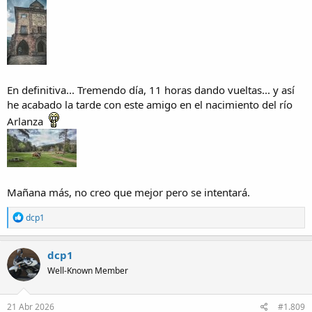
En definitiva... Tremendo día, 11 horas dando vueltas... y así
he acabado la tarde con este amigo en el nacimiento del río
Arlanza
Mañana más, no creo que mejor pero se intentará.
R
dcp1
e
a
c
dcp1
t
Well-Known Member
i
o
n
s
21 Abr 2026
#1.809