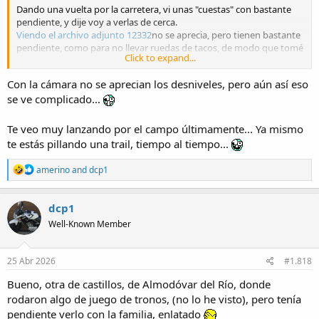
Dando una vuelta por la carretera, vi unas "cuestas" con bastante
pendiente, y dije voy a verlas de cerca.
Viendo el archivo adjunto 12332
no se aprecia, pero tienen bastante
pendiente, como para no llevar ruedas de tacos, de modo que tomé
Click to expand...
el camino alternativo:
Viendo el archivo adjunto 12333
Con la cámara no se aprecian los desniveles, pero aún así eso
Y desde arriba tampoco me atreví a bajar ninguna de ellas, veía más
se ve complicado...
factible intentar subir que bajarlas
La que tenía menos pendiente se veía así
Viendo el archivo adjunto 12334
Te veo muy lanzando por el campo últimamente... Ya mismo
Así que baje por la misma que subí
te estás pillando una trail, tiempo al tiempo...
Viendo el archivo adjunto 12335
R
amerino
and
dcp1
Y antes de guardar la moto, pensé otro día con más tiempo lo
e
intento. Y me traje de recuerdo en la palanca de las marchas esto
a
Viendo el archivo adjunto 12336
c
dcp1
t
Well-Known Member
i
o
n
s
25 Abr 2026
#1.818
:
Bueno, otra de castillos, de Almodóvar del Río, donde
rodaron algo de juego de tronos, (no lo he visto), pero tenía
pendiente verlo con la familia, enlatado