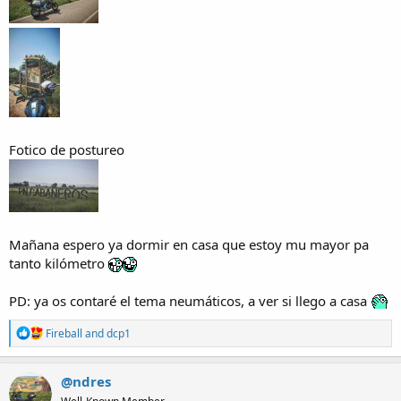
Fotico de postureo
Mañana espero ya dormir en casa que estoy mu mayor pa
tanto kilómetro
PD: ya os contaré el tema neumáticos, a ver si llego a casa
R
Fireball
and
dcp1
e
a
c
@ndres
t