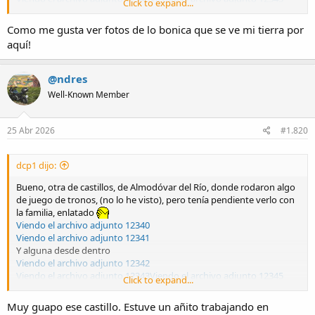
Click to expand...
Y con el río Guadalquivir por el lado
Viendo el archivo adjunto 12344
Como me gusta ver fotos de lo bonica que se ve mi tierra por
aquí!
@ndres
Well-Known Member
25 Abr 2026
#1.820
dcp1 dijo:
Bueno, otra de castillos, de Almodóvar del Río, donde rodaron algo
de juego de tronos, (no lo he visto), pero tenía pendiente verlo con
la familia, enlatado
Viendo el archivo adjunto 12340
Viendo el archivo adjunto 12341
Y alguna desde dentro
Viendo el archivo adjunto 12342
Viendo el archivo adjunto 12343
Viendo el archivo adjunto 12345
Click to expand...
Y con el río Guadalquivir por el lado
Viendo el archivo adjunto 12344
Muy guapo ese castillo. Estuve un añito trabajando en