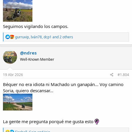
Seguimos vigilando los campos.
R
gurruvip
,
Iván78
,
dcp1
and 2 others
e
a
c
@ndres
t
Well-Known Member
i
o
n
s
19 Abr 2026
#1.804
:
Béquer no era idiota ni Machado un ganapán... Voy camino
Soria, quiero descansar...
La gente me pregunta porqué me gusta esto
R