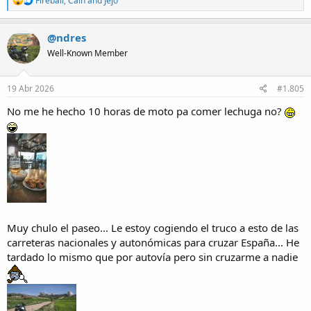
Fireball
,
Cain
and
Jejo
e
a
c
@ndres
t
Well-Known Member
i
o
n
s
19 Abr 2026
#1.805
:
No me he hecho 10 horas de moto pa comer lechuga no?
Muy chulo el paseo... Le estoy cogiendo el truco a esto de las
carreteras nacionales y autonómicas para cruzar España... He
tardado lo mismo que por autovía pero sin cruzarme a nadie