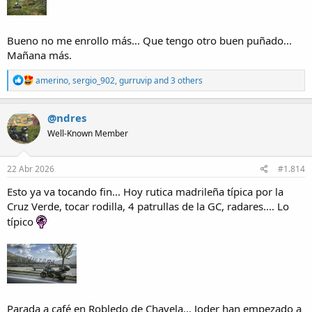
Bueno no me enrollo más... Que tengo otro buen puñado...
Mañana más.
R
amerino
,
sergio_902
,
gurruvip
and 3 others
e
a
c
@ndres
t
Well-Known Member
i
o
n
s
22 Abr 2026
#1.814
:
Esto ya va tocando fin... Hoy rutica madrileña típica por la
Cruz Verde, tocar rodilla, 4 patrullas de la GC, radares.... Lo
típico
Parada a café en Robledo de Chavela... Joder han empezado a