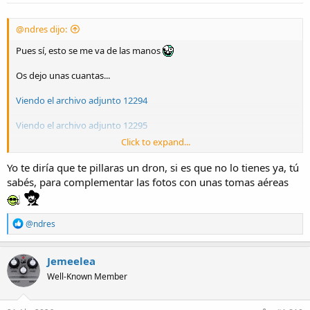
:
@ndres dijo:
Pues sí, esto se me va de las manos
Os dejo unas cuantas...
Viendo el archivo adjunto 12294
Viendo el archivo adjunto 12295
Click to expand...
Precioso todo... Naturaleza pura.
Viendo el archivo adjunto 12296
Yo te diría que te pillaras un dron, si es que no lo tienes ya, tú
sabés, para complementar las fotos con unas tomas aéreas
Viendo el archivo adjunto 12297
La N-111 entre las Peñas de Viguera
R
@ndres
Viendo el archivo adjunto 12298
e
a
Castillo de Clavijo, donde Santiago Matamoros y Cierra España
c
Jemeelea
t
Viendo el archivo adjunto 12299
Well-Known Member
i
Viendo el archivo adjunto 12300
o
n