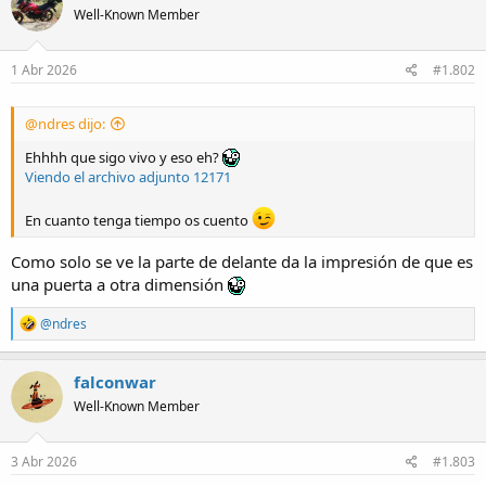
Well-Known Member
i
o
n
s
1 Abr 2026
#1.802
:
@ndres dijo:
Ehhhh que sigo vivo y eso eh?
Viendo el archivo adjunto 12171
En cuanto tenga tiempo os cuento
Como solo se ve la parte de delante da la impresión de que es
una puerta a otra dimensión
R
@ndres
e
a
c
falconwar
t
Well-Known Member
i
o
n
s
3 Abr 2026
#1.803
: