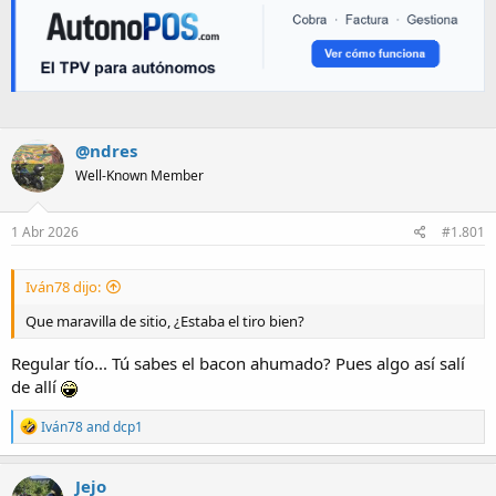
@ndres
Well-Known Member
1 Abr 2026
#1.801
Iván78 dijo:
Que maravilla de sitio, ¿Estaba el tiro bien?
Regular tío... Tú sabes el bacon ahumado? Pues algo así salí
de allí
R
Iván78
and
dcp1
e
a
c
Jejo
t