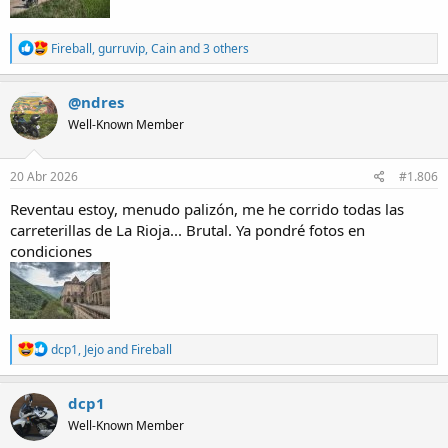
R
Fireball
,
gurruvip
,
Cain
and 3 others
e
a
c
@ndres
t
Well-Known Member
i
o
n
s
20 Abr 2026
#1.806
:
Reventau estoy, menudo palizón, me he corrido todas las
carreterillas de La Rioja... Brutal. Ya pondré fotos en
condiciones
R
dcp1
,
Jejo
and
Fireball
e
a
c
dcp1
t
Well-Known Member
i
o