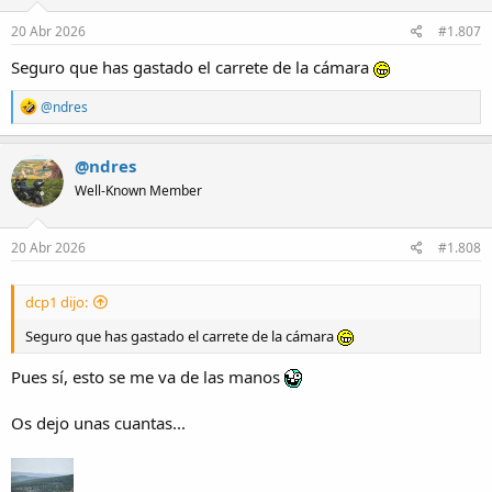
n
s
20 Abr 2026
#1.807
:
Seguro que has gastado el carrete de la cámara
R
@ndres
e
a
c
@ndres
t
Well-Known Member
i
o
n
s
20 Abr 2026
#1.808
:
dcp1 dijo:
Seguro que has gastado el carrete de la cámara
Pues sí, esto se me va de las manos
Os dejo unas cuantas...