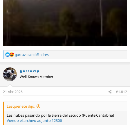
R
gurruvip
and
@ndres
e
a
c
gurruvip
t
Well-Known Member
i
o
n
s
21 Abr 2026
#1.812
:
Lasquenete dijo:
Las nubes pasando por la Sierra del Escudo (Ruente,Cantabria)
Viendo el archivo adjunto 12306