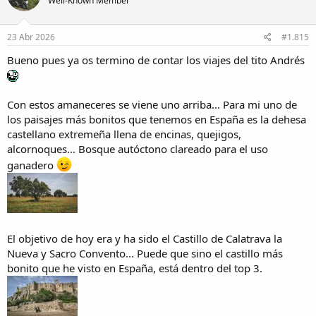
Well-Known Member
i
o
n
s
23 Abr 2026
#1.815
:
Bueno pues ya os termino de contar los viajes del tito Andrés
Con estos amaneceres se viene uno arriba... Para mi uno de
los paisajes más bonitos que tenemos en España es la dehesa
castellano extremeña llena de encinas, quejigos,
alcornoques... Bosque autóctono clareado para el uso
ganadero
El objetivo de hoy era y ha sido el Castillo de Calatrava la
Nueva y Sacro Convento... Puede que sino el castillo más
bonito que he visto en España, está dentro del top 3.