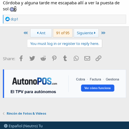
Córdoba y alguna tarde me escapaba allí a ver la puesta de
sol
R
dcp1
e
a
c
First
Last
Ant
91 of 95
Siguiente
t
i
You must log in or register to reply here.
o
n
s
Facebook
Twitter
Reddit
Pinterest
Tumblr
WhatsApp
E-mail
Enlace
Share:
:
Rincón de Fotos & Videos
Español (Neutro) Tu