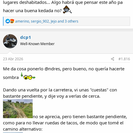
lugares deshabitados... Algo habrá que pensar este año pa
hacer una buena kedada no?
R
amerino
,
sergio_902
,
Jejo
and 3 others
e
a
c
dcp1
t
Well-Known Member
i
o
n
s
23 Abr 2026
#1.816
:
Me da cosa ponerlo @ndres, pero bueno, no quería hacerte
sombra
Dando una vuelta por la carretera, vi unas "cuestas" con
bastante pendiente, y dije voy a verlas de cerca.
no se aprecia, pero tienen bastante pendiente,
como para no llevar ruedas de tacos, de modo que tomé el
camino alternativo: