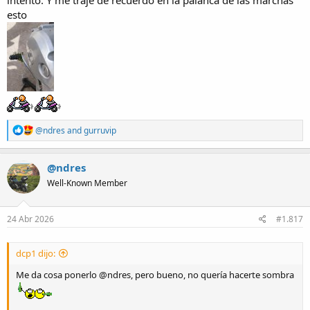
intento. Y me traje de recuerdo en la palanca de las marchas
esto
R
@ndres
and
gurruvip
e
a
c
@ndres
t
Well-Known Member
i
o
n
s
24 Abr 2026
#1.817
:
dcp1 dijo:
Me da cosa ponerlo @ndres, pero bueno, no quería hacerte sombra