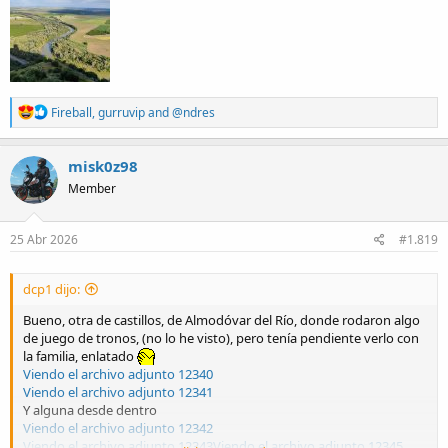
R
Fireball
,
gurruvip
and
@ndres
e
a
c
misk0z98
t
Member
i
o
n
s
25 Abr 2026
#1.819
:
dcp1 dijo:
Bueno, otra de castillos, de Almodóvar del Río, donde rodaron algo
de juego de tronos, (no lo he visto), pero tenía pendiente verlo con
la familia, enlatado
Viendo el archivo adjunto 12340
Viendo el archivo adjunto 12341
Y alguna desde dentro
Viendo el archivo adjunto 12342
Viendo el archivo adjunto 12343
Viendo el archivo adjunto 12345