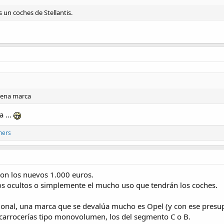
un coches de Stellantis.
buena marca
 ...
hers
son los nuevos 1.000 euros.
ios ocultos o simplemente el mucho uso que tendrán los coches.
cional, una marca que se devalúa mucho es Opel (y con ese presup
 carrocerías tipo monovolumen, los del segmento C o B.