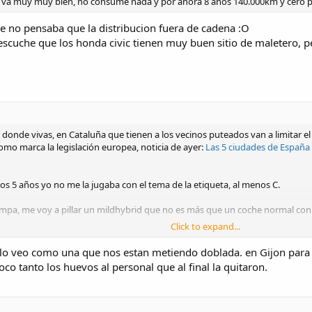
 va muy muy bien, no consume nada y por ahora 8 años 140.000km y cero p
 no pensaba que la distribucion fuera de cadena :O
escuche que los honda civic tienen muy buen sitio de maletero, p
 donde vivas, en Cataluña que tienen a los vecinos puteados van a limitar e
omo marca la legislación europea, noticia de ayer:
Las 5 ciudades de España 
os 5 años yo no me la jugaba con el tema de la etiqueta, al menos C.
rampa, me voy a pillar un mildhybrid que no es más que un coche normal con
Click to expand...
á la cosa desmadrada. El coche nuevo que busco, mínimo se me va entre 25 y 3
 lo veo como una que nos estan metiendo doblada. en Gijon para 
 me están dando lo que me costó, me dan unos 14.000 y me costó 18.000.
co tanto los huevos al personal que al final la quitaron.