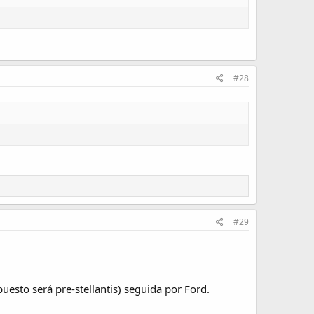
#28
#29
uesto será pre-stellantis) seguida por Ford.