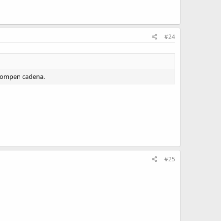
#24
 rompen cadena.
#25