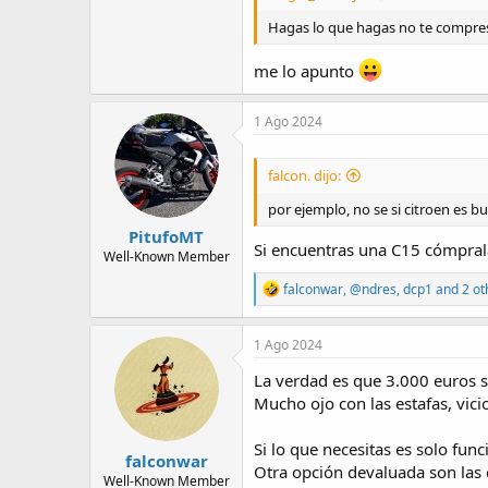
Hagas lo que hagas no te compres 
me lo apunto
1 Ago 2024
falcon. dijo:
por ejemplo, no se si citroen es 
PitufoMT
Si encuentras una C15 cómprala
Well-Known Member
R
falconwar
,
@ndres
,
dcp1
and 2 ot
e
a
c
1 Ago 2024
t
i
La verdad es que 3.000 euros 
o
Mucho ojo con las estafas, vic
n
s
:
Si lo que necesitas es solo fun
falconwar
Otra opción devaluada son las
Well-Known Member