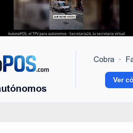
AutonoPOS, el TPV para autonomos
·
Secretaria24, tu secretaria virtual