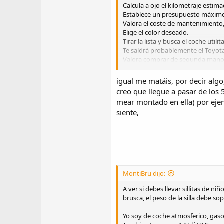
Calcula a ojo el kilometraje estima
Establece un presupuesto máxim
Valora el coste de mantenimiento
Elige el color deseado.
Tirar la lista y busca el coche util
Te saldrá probablemente el Toyota
Valora comprar de segunda mano. 
Jamás oigas las recomendaciones d
Reflexiona durante mínimo un me
igual me matáis, por decir algo
En ese mes no veas más coches ni 
creo que llegue a pasar de los
El día 30 del mes preguntate si s
mear montado en ella) por ejem
siente,
MontiBru dijo:
A ver si debes llevar sillitas de ni
brusca, el peso de la silla debe so
Yo soy de coche atmosferico, gasol