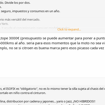
do. Divide los por dos.
o.
, seguro, impuestos y consumos en un año.
itario más versátil del mercado.
 Yaris.
Y acude al concesionario para ver modelos reales.
Click to expand...
e los agentes de ventas. Son especialistas en crear necesidades.
s.
,tope 3000€ (presupuesto se puede aumentar para poner a punto )),
hables de ellos con nadie. Ni contigo.
 5000kms al año. seria para esos momentos que la moto no sea viab
igues teniendo las mismas necesidades.
plo, no se si citroen es buena marca pero esos picasso cada vez 
ños, el ISOFIX es "obligatorio", no es lo mismo tener la silla sujeta al chasis de
portalo en niño contra el cinturon.
ina, distribucion por cadena y japones... yaris o Jazz, ¡NO HIBRIDOS!!