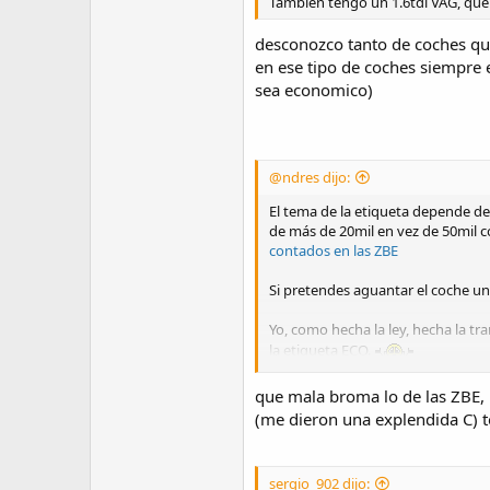
Tambien tengo un 1.6tdi VAG, que
desconozco tanto de coches que
en ese tipo de coches siempre 
sea economico)
@ndres dijo:
El tema de la etiqueta depende de
de más de 20mil en vez de 50mil c
contados en las ZBE
Si pretendes aguantar el coche un
Yo, como hecha la ley, hecha la t
la etiqueta ECO.
Y en cuanto al precio pues sí, est
que mala broma lo de las ZBE,
por el Duster de hace 5 años casi
(me dieron una explendida C) to
sergio_902 dijo: