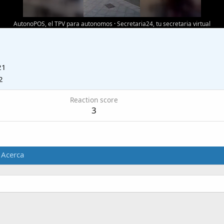
AutonoPOS, el TPV para autonomos
·
Secretaria24, tu secretaria virtual
21
2
Reaction score
3
Acerca