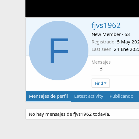
fjvs1962
F
New Member
·
63
Registrado
5 May 20
Last seen
24 Ene 202
Mensajes
3
Find
Mensajes de perfil
Latest activity
Publicando
No hay mensajes de fjvs1962 todavía.