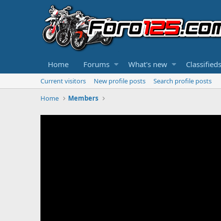
Home
Forums
What's new
Classified
Current visitors
New profile posts
Search profile posts
Home
Members