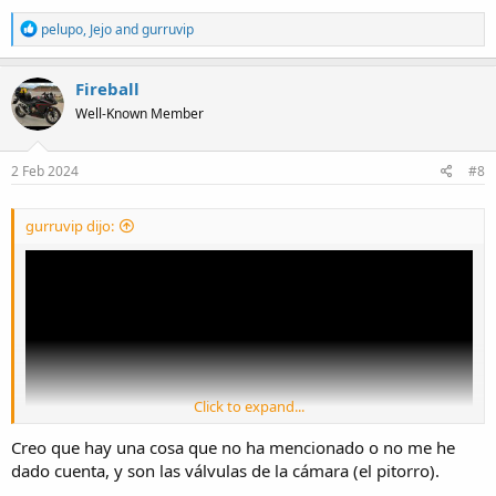
R
pelupo
,
Jejo
and
gurruvip
e
a
c
Fireball
t
Well-Known Member
i
o
n
s
2 Feb 2024
#8
:
gurruvip dijo:
Click to expand...
Creo que hay una cosa que no ha mencionado o no me he
dado cuenta, y son las válvulas de la cámara (el pitorro).