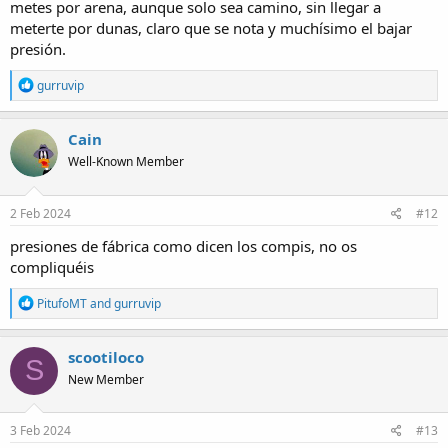
metes por arena, aunque solo sea camino, sin llegar a
meterte por dunas, claro que se nota y muchísimo el bajar
presión.
R
gurruvip
e
a
c
Cain
t
Well-Known Member
i
o
n
s
2 Feb 2024
#12
:
presiones de fábrica como dicen los compis, no os
compliquéis
R
PitufoMT
and
gurruvip
e
a
c
scootiloco
S
t
New Member
i
o
n
s
3 Feb 2024
#13
: