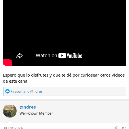
Espero que lo disfrutes y que te dé por curiosear otros vídeos
de este canal.
R
Fireball
and
@ndres
e
a
c
@ndres
t
Well-Known Member
i
o
n
s
30 Ene 2024
#2