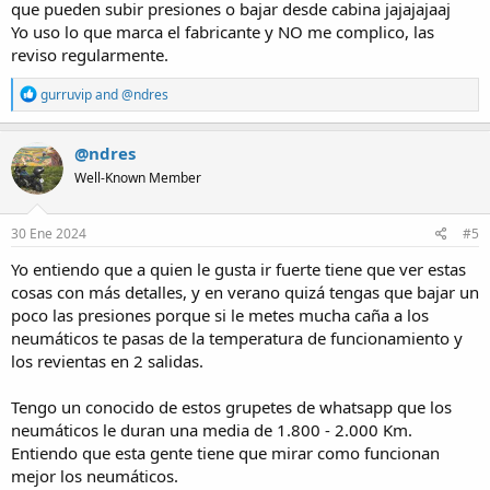
que pueden subir presiones o bajar desde cabina jajajajaaj
Yo uso lo que marca el fabricante y NO me complico, las
reviso regularmente.
R
gurruvip
and
@ndres
e
a
c
@ndres
t
Well-Known Member
i
o
n
s
30 Ene 2024
#5
:
Yo entiendo que a quien le gusta ir fuerte tiene que ver estas
cosas con más detalles, y en verano quizá tengas que bajar un
poco las presiones porque si le metes mucha caña a los
neumáticos te pasas de la temperatura de funcionamiento y
los revientas en 2 salidas.
Tengo un conocido de estos grupetes de whatsapp que los
neumáticos le duran una media de 1.800 - 2.000 Km.
Entiendo que esta gente tiene que mirar como funcionan
mejor los neumáticos.