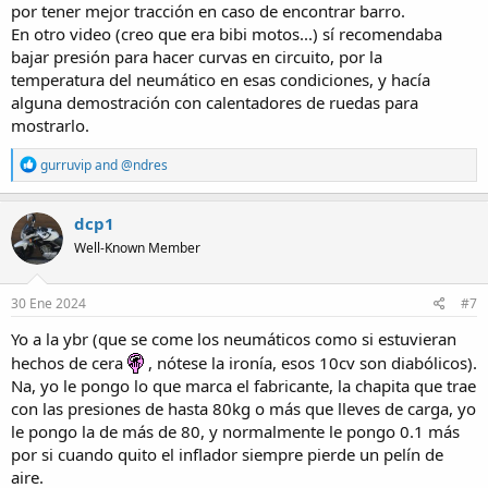
por tener mejor tracción en caso de encontrar barro.
En otro video (creo que era bibi motos...) sí recomendaba
bajar presión para hacer curvas en circuito, por la
temperatura del neumático en esas condiciones, y hacía
alguna demostración con calentadores de ruedas para
mostrarlo.
R
gurruvip
and
@ndres
e
a
c
dcp1
t
Well-Known Member
i
o
n
s
30 Ene 2024
#7
:
Yo a la ybr (que se come los neumáticos como si estuvieran
hechos de cera
, nótese la ironía, esos 10cv son diabólicos).
Na, yo le pongo lo que marca el fabricante, la chapita que trae
con las presiones de hasta 80kg o más que lleves de carga, yo
le pongo la de más de 80, y normalmente le pongo 0.1 más
por si cuando quito el inflador siempre pierde un pelín de
aire.