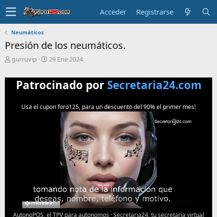
Acceder
Registrarse
Neumáticos
Presión de los neumáticos.
T
F
gurruvip
29 Ene 2024
e
e
m
c
Patrocinado por
Secretaria24.com
a
h
i
a
n
d
Usa el cupon foro125, para un descuento del 90% el primer mes!
i
e
c
i
i
n
a
i
d
c
o
i
o
AutonoPOS, el TPV para autonomos
·
Secretaria24, tu secretaria virtual