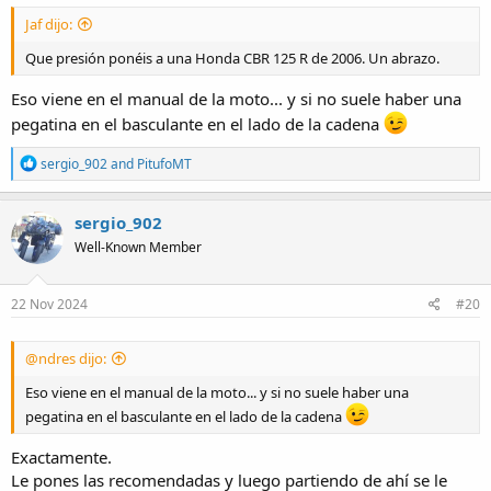
Jaf dijo:
Que presión ponéis a una Honda CBR 125 R de 2006. Un abrazo.
Eso viene en el manual de la moto... y si no suele haber una
pegatina en el basculante en el lado de la cadena
R
sergio_902
and
PitufoMT
e
a
c
sergio_902
t
Well-Known Member
i
o
n
s
22 Nov 2024
#20
:
@ndres dijo:
Eso viene en el manual de la moto... y si no suele haber una
pegatina en el basculante en el lado de la cadena
Exactamente.
Le pones las recomendadas y luego partiendo de ahí se le