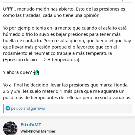
:
Uffff... menudo melón has abierto. Esto de las presiones es
como las trazadas, cada uno tiene una opinión.
Yo por ejemplo tenía en la mente que cuando el asfalto está
húmedo o frío lo suyo es bajar presiones para tener más
huella de contacto. Pero resulta que no, que luego leí que hay
que llevar más presión porque ello favorece que con el
rodamiento el neumático trabaje a más temperatura
(+presión de aire ---> + temperatura).
Y ahora que??
Yo al final he decidido llevar las presiones que marca Honda,
2'5 y 2'9, les suelo meter 0,1 más para que me aguante un
poco más de tiempo antes de rellenar pero no suelo variarlas.
R
pelupo
and
gurruvip
e
a
c
PitufoMT
t
Well-Known Member
i