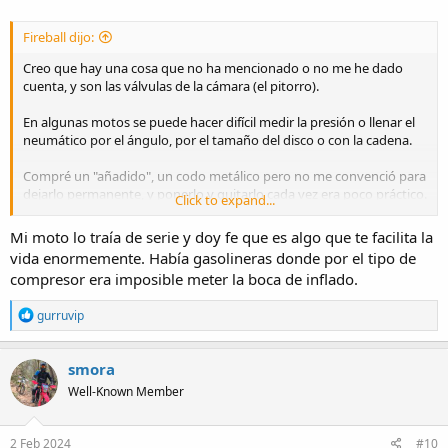
:
Fireball dijo:
Creo que hay una cosa que no ha mencionado o no me he dado
cuenta, y son las válvulas de la cámara (el pitorro).
En algunas motos se puede hacer difícil medir la presión o llenar el
neumático por el ángulo, por el tamaño del disco o con la cadena.
Compré un "añadido", un codo metálico pero no me convenció para
dejarlo permanente, y ponerlo y quitarlo cada vez era poco práctico.
Click to expand...
Con el cambio de neumáticos pedí que me cambiasen la válvula a
una válvula lateral y ahora llego, arranco la moto y mientras coge
Mi moto lo traía de serie y doy fe que es algo que te facilita la
un poco de temperatura mido presión y lleno si hace falta.
vida enormemente. Había gasolineras donde por el tipo de
Lo recomiendo y no es una inversión tremenda, creo que me
compresor era imposible meter la boca de inflado.
cobraron 5€ cada válvula.
R
gurruvip
e
a
c
smora
t
Well-Known Member
i
o
n
s
2 Feb 2024
#10