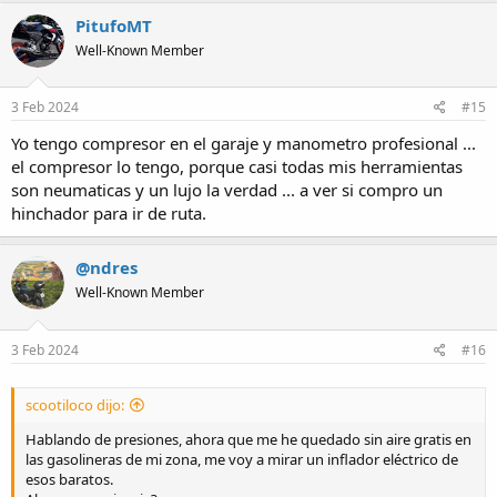
c
PitufoMT
t
Well-Known Member
i
o
n
s
3 Feb 2024
#15
:
Yo tengo compresor en el garaje y manometro profesional ...
el compresor lo tengo, porque casi todas mis herramientas
son neumaticas y un lujo la verdad ... a ver si compro un
hinchador para ir de ruta.
@ndres
Well-Known Member
3 Feb 2024
#16
scootiloco dijo:
Hablando de presiones, ahora que me he quedado sin aire gratis en
las gasolineras de mi zona, me voy a mirar un inflador eléctrico de
esos baratos.