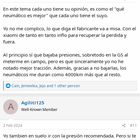
:
En este tema cada uno tiene su opinión, es como el "qué
neumático es mejor" que cada uno tiene el suyo.
Yo no me complico, lo que diga el fabricante va a misa. Con el
xiaomi de tanto en tanto inflo para recuperar la perdida y
fuera.
Al principio sí que bajaba presiones, sobretodo en la GS al
meterme en campo, pero es que sinceramente yo no he
notado mejor tracción. Además, gracias a no bajarlas, los
neumáticos me duran como 4000km más que al resto.
R
Cain
,
Jemeelea
,
Jejo
and 1 other person
e
a
c
Agiliti125
A
t
Well-Known Member
i
o
n
s
2 Feb 2024
#11
:
Yo tambien en suelo ir con la presión recomendada. Pero si te