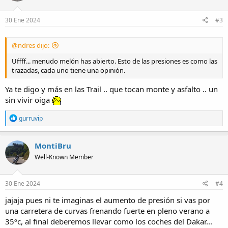
o
n
s
30 Ene 2024
#3
:
@ndres dijo:
Uffff... menudo melón has abierto. Esto de las presiones es como las
trazadas, cada uno tiene una opinión.
Ya te digo y más en las Trail .. que tocan monte y asfalto .. un
sin vivir oiga
R
gurruvip
e
a
c
MontiBru
t
Well-Known Member
i
o
n
s
30 Ene 2024
#4
:
jajaja pues ni te imaginas el aumento de presión si vas por
una carretera de curvas frenando fuerte en pleno verano a
35ºc, al final deberemos llevar como los coches del Dakar...