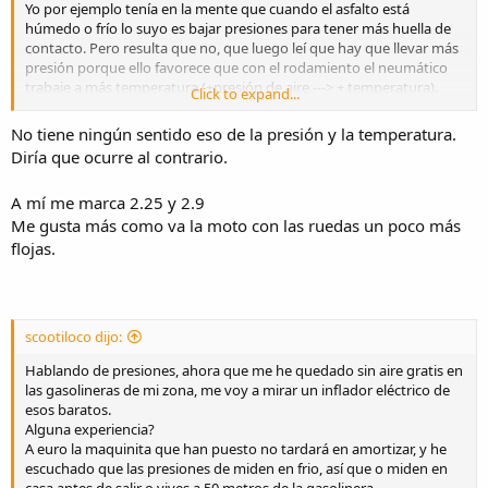
Yo por ejemplo tenía en la mente que cuando el asfalto está
húmedo o frío lo suyo es bajar presiones para tener más huella de
contacto. Pero resulta que no, que luego leí que hay que llevar más
presión porque ello favorece que con el rodamiento el neumático
trabaje a más temperatura (+presión de aire ---> + temperatura).
Click to expand...
Y ahora que??
No tiene ningún sentido eso de la presión y la temperatura.
Diría que ocurre al contrario.
Yo al final he decidido llevar las presiones que marca Honda, 2'5 y
2'9, les suelo meter 0,1 más para que me aguante un poco más de
A mí me marca 2.25 y 2.9
tiempo antes de rellenar pero no suelo variarlas.
Me gusta más como va la moto con las ruedas un poco más
flojas.
scootiloco dijo:
Hablando de presiones, ahora que me he quedado sin aire gratis en
las gasolineras de mi zona, me voy a mirar un inflador eléctrico de
esos baratos.
Alguna experiencia?
A euro la maquinita que han puesto no tardará en amortizar, y he
escuchado que las presiones de miden en frio, así que o miden en
casa antes de salir o vives a 50 metros de la gasolinera.