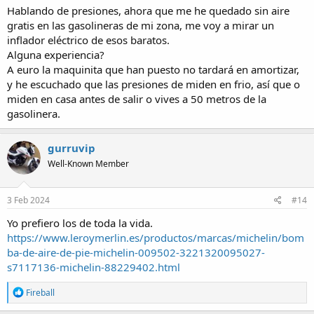
Hablando de presiones, ahora que me he quedado sin aire
gratis en las gasolineras de mi zona, me voy a mirar un
inflador eléctrico de esos baratos.
Alguna experiencia?
A euro la maquinita que han puesto no tardará en amortizar,
y he escuchado que las presiones de miden en frio, así que o
miden en casa antes de salir o vives a 50 metros de la
gasolinera.
gurruvip
Well-Known Member
3 Feb 2024
#14
Yo prefiero los de toda la vida.
https://www.leroymerlin.es/productos/marcas/michelin/bom
ba-de-aire-de-pie-michelin-009502-3221320095027-
s7117136-michelin-88229402.html
R
Fireball
e
a