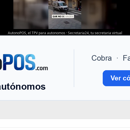
AutonoPOS, el TPV para autonomos
·
Secretaria24, tu secretaria virtual