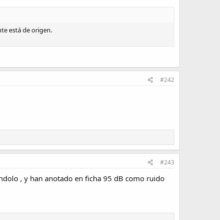
te está de origen.
#242
#243
ándolo , y han anotado en ficha 95 dB como ruido