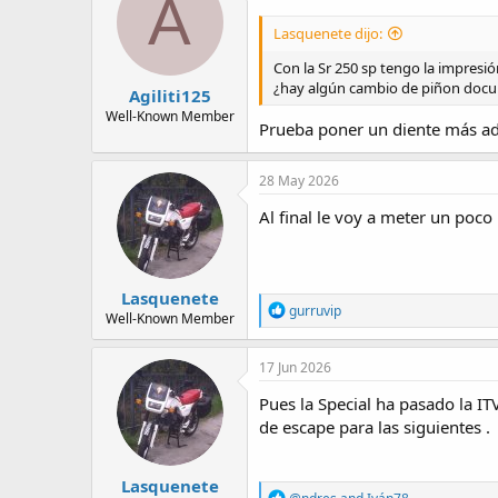
A
Lasquenete dijo:
Con la Sr 250 sp tengo la impresi
¿hay algún cambio de piñon docu
Agiliti125
Well-Known Member
Prueba poner un diente más ad
28 May 2026
Al final le voy a meter un po
Lasquenete
R
gurruvip
Well-Known Member
e
a
c
17 Jun 2026
t
i
Pues la Special ha pasado la I
o
de escape para las siguientes .
n
s
:
Lasquenete
R