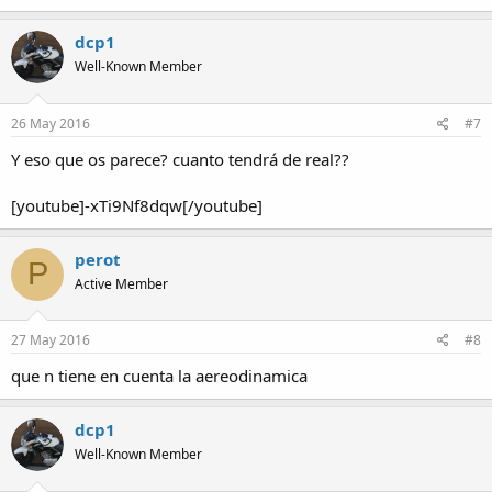
dcp1
Well-Known Member
26 May 2016
#7
Y eso que os parece? cuanto tendrá de real??
[youtube]-xTi9Nf8dqw[/youtube]
perot
P
Active Member
27 May 2016
#8
que n tiene en cuenta la aereodinamica
dcp1
Well-Known Member