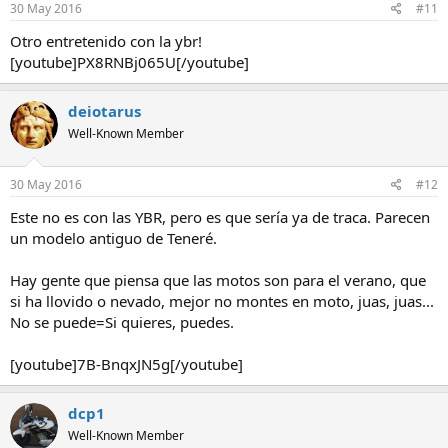
30 May 2016
#11
Otro entretenido con la ybr!
[youtube]PX8RNBj065U[/youtube]
deiotarus
Well-Known Member
30 May 2016
#12
Este no es con las YBR, pero es que sería ya de traca. Parecen
un modelo antiguo de Teneré.
Hay gente que piensa que las motos son para el verano, que
si ha llovido o nevado, mejor no montes en moto, juas, juas...
No se puede=Si quieres, puedes.
[youtube]7B-BnqxJN5g[/youtube]
dcp1
Well-Known Member