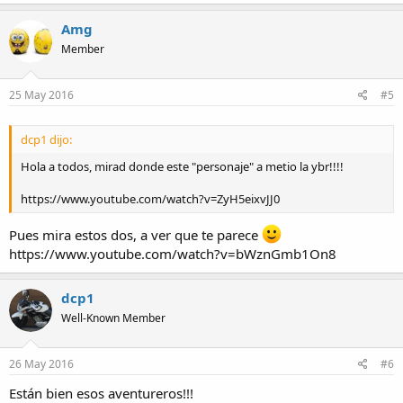
Amg
Member
25 May 2016
#5
dcp1 dijo:
Hola a todos, mirad donde este "personaje" a metio la ybr!!!!
https://www.youtube.com/watch?v=ZyH5eixvJJ0
Pues mira estos dos, a ver que te parece
https://www.youtube.com/watch?v=bWznGmb1On8
dcp1
Well-Known Member
26 May 2016
#6
Están bien esos aventureros!!!