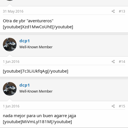
31 May 2016
#13
Otra de ybr "aventureros"
[youtube]Xzd1MwCoUhE[/youtube]
dcp1
Well-Known Member
1 Jun 2016
#14
[youtube]7c3LiUkfqAg[/youtube]
dcp1
Well-Known Member
1 Jun 2016
#15
nada mejor para un buen agarre jajja
[youtube]MiVmLyl181M[/youtube]