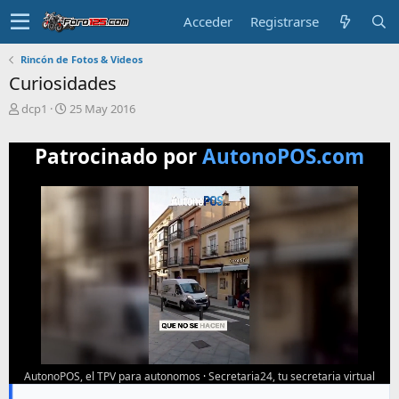
Acceder
Registrarse
Rincón de Fotos & Videos
Curiosidades
T
F
dcp1
25 May 2016
e
e
m
c
Patrocinado por
AutonoPOS.com
a
h
i
a
n
d
i
e
c
i
i
n
a
i
d
c
o
i
o
AutonoPOS, el TPV para autonomos
·
Secretaria24, tu secretaria virtual