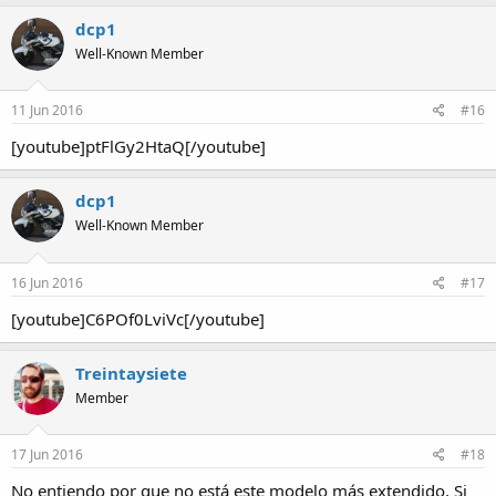
dcp1
Well-Known Member
11 Jun 2016
#16
[youtube]ptFlGy2HtaQ[/youtube]
dcp1
Well-Known Member
16 Jun 2016
#17
[youtube]C6POf0LviVc[/youtube]
Treintaysiete
Member
17 Jun 2016
#18
No entiendo por que no está este modelo más extendido, Si