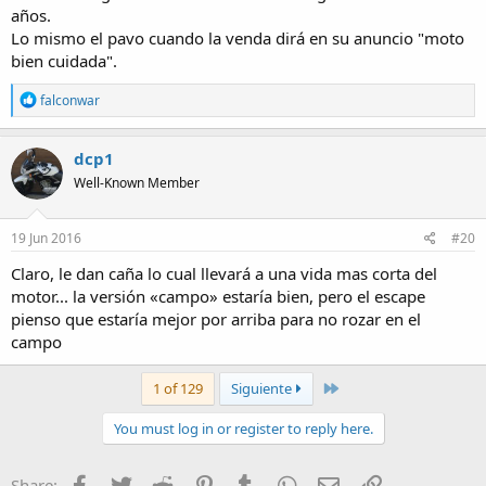
años.
Lo mismo el pavo cuando la venda dirá en su anuncio "moto
bien cuidada".
R
falconwar
e
a
c
dcp1
t
Well-Known Member
i
o
n
s
19 Jun 2016
#20
:
Claro, le dan caña lo cual llevará a una vida mas corta del
motor... la versión «campo» estaría bien, pero el escape
pienso que estaría mejor por arriba para no rozar en el
campo
Last
1 of 129
Siguiente
You must log in or register to reply here.
Facebook
Twitter
Reddit
Pinterest
Tumblr
WhatsApp
E-mail
Enlace
Share: