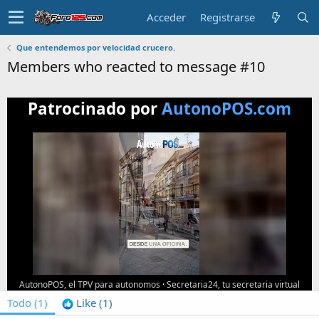
Acceder
Registrarse
Que entendemos por velocidad crucero.
Members who reacted to message #10
Patrocinado por
AutonoPOS.com
AutonoPOS, el TPV para autonomos
·
Secretaria24, tu secretaria virtual
Todo
(1)
Like
(1)