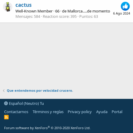
cactus
Well-Known Member
·
66
·
de
Mallorca.....de momento
6 Ago 2024
Mensajes
584
Reaction score
395
Puntos
63
Que entendemos por velocidad crucero.
Español (Neutro) Tu
Contactarnos
Términos y reglas
Privacy policy
Ayuda
Portal
R
S
S
®
Forum software by XenForo
© 2010-2020 XenForo Ltd.