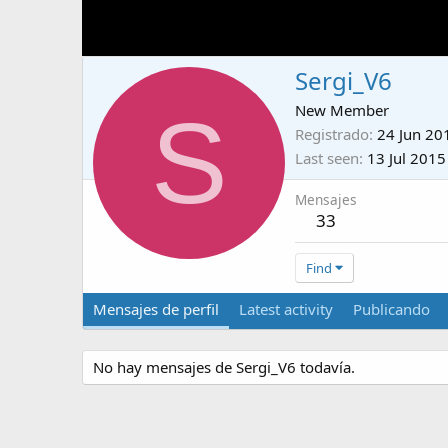
Sergi_V6
S
New Member
Registrado
24 Jun 20
Last seen
13 Jul 2015
Mensajes
33
Find
Mensajes de perfil
Latest activity
Publicando
No hay mensajes de Sergi_V6 todavía.