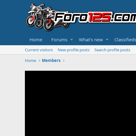
Home
Forums
What's new
Classified
Current visitors
New profile posts
Search profile posts
Home
Members