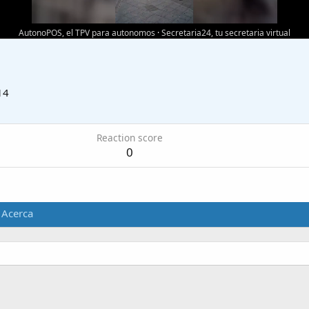
AutonoPOS, el TPV para autonomos
·
Secretaria24, tu secretaria virtual
14
Reaction score
0
Acerca