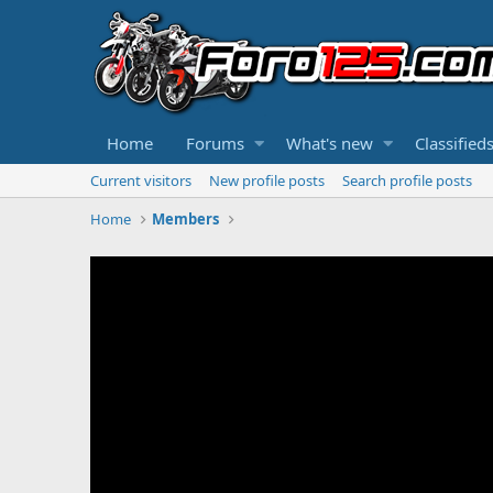
Home
Forums
What's new
Classified
Current visitors
New profile posts
Search profile posts
Home
Members