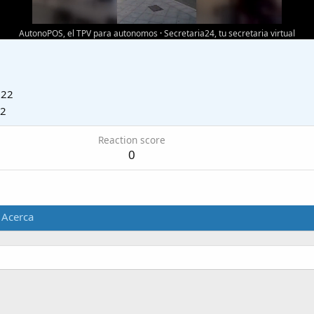
AutonoPOS, el TPV para autonomos
·
Secretaria24, tu secretaria virtual
022
22
Reaction score
0
Acerca