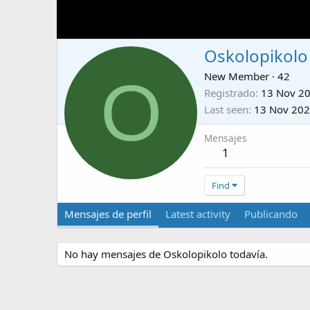
Oskolopikolo
O
New Member
·
42
Registrado
13 Nov 2
Last seen
13 Nov 20
Mensajes
1
Find
Mensajes de perfil
Latest activity
Publicando
No hay mensajes de Oskolopikolo todavía.