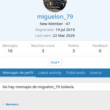
miguelon_79
New Member
·
47
Registrado
19 Jul 2019
Last seen
22 Mar 2026
Mensajes
Reaction score
Puntos
Feedback
16
3
3
0
Find
Mensajes de perfil
Latest activity
Publicando
Acerca
No hay mensajes de miguelon_79 todavía.
Members