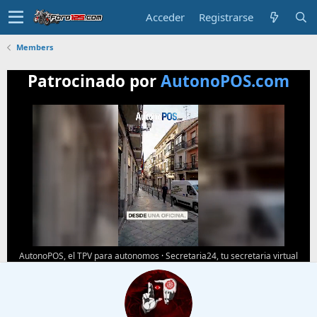
Acceder
Registrarse
Members
Patrocinado por
AutonoPOS.com
AutonoPOS, el TPV para autonomos
·
Secretaria24, tu secretaria virtual