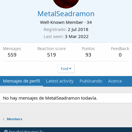
MetalSeadramon
Well-Known Member
·
34
Registrado
2 Jul 2018
Last seen
3 Mar 2022
Mensajes
Reaction score
Puntos
Feedback
559
519
93
0
Find
Mensajes de perfil
Latest activity
Publicando
Acerca
No hay mensajes de MetalSeadramon todavía.
Members
Español (Neutro) Tu