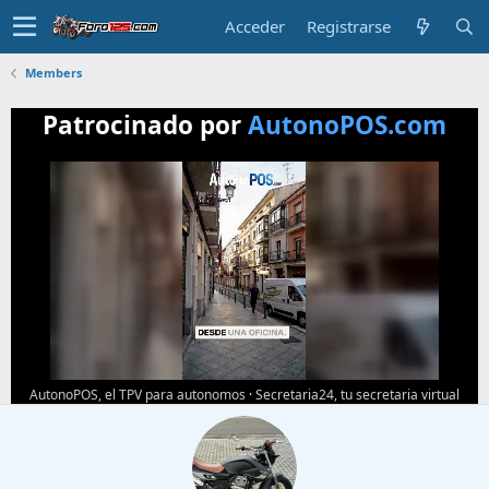
Acceder
Registrarse
Members
Patrocinado por
AutonoPOS.com
AutonoPOS, el TPV para autonomos
·
Secretaria24, tu secretaria virtual