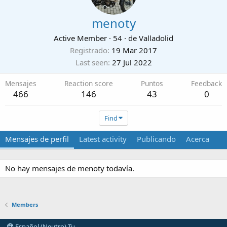
menoty
Active Member
·
54
·
de
Valladolid
Registrado
19 Mar 2017
Last seen
27 Jul 2022
Mensajes
Reaction score
Puntos
Feedback
466
146
43
0
Find
Mensajes de perfil
Latest activity
Publicando
Acerca
No hay mensajes de menoty todavía.
Members
Español (Neutro) Tu