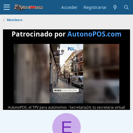
Acceder
Registrarse
Members
Patrocinado por
AutonoPOS.com
AutonoPOS, el TPV para autonomos
·
Secretaria24, tu secretaria virtual
E