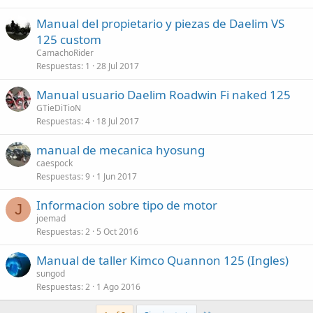
Manual del propietario y piezas de Daelim VS
125 custom
CamachoRider
Respuestas
1
28 Jul 2017
Manual usuario Daelim Roadwin Fi naked 125
GTieDiTioN
Respuestas
4
18 Jul 2017
manual de mecanica hyosung
caespock
Respuestas
9
1 Jun 2017
Informacion sobre tipo de motor
J
joemad
Respuestas
2
5 Oct 2016
Manual de taller Kimco Quannon 125 (Ingles)
sungod
Respuestas
2
1 Ago 2016