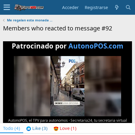
Acceder
Registrarse
Me regalan esta monada ...
Members who reacted to message #92
Patrocinado por
AutonoPOS.com
AutonoPOS, el TPV para autonomos
·
Secretaria24, tu secretaria virtual
Todo
(4)
Like
(3)
Love
(1)