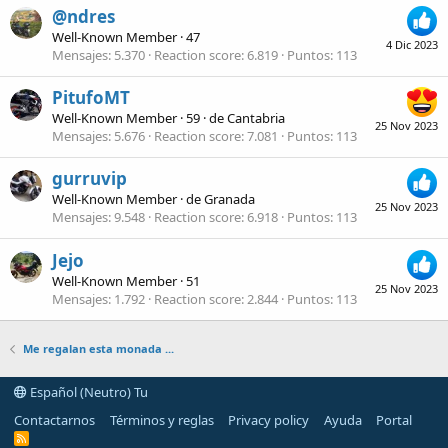
@ndres
Well-Known Member
·
47
4 Dic 2023
Mensajes
5.370
Reaction score
6.819
Puntos
113
PitufoMT
Well-Known Member
·
59
·
de
Cantabria
25 Nov 2023
Mensajes
5.676
Reaction score
7.081
Puntos
113
gurruvip
Well-Known Member
·
de
Granada
25 Nov 2023
Mensajes
9.548
Reaction score
6.918
Puntos
113
Jejo
Well-Known Member
·
51
25 Nov 2023
Mensajes
1.792
Reaction score
2.844
Puntos
113
Me regalan esta monada ...
Español (Neutro) Tu
Contactarnos
Términos y reglas
Privacy policy
Ayuda
Portal
R