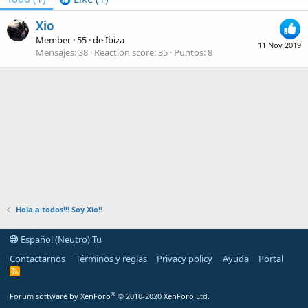
Xio
Member
·
55
·
de
Ibiza
11 Nov 2019
Mensajes
38
Reaction score
35
Puntos
8
Hola a todos!!! Soy Xio!!
Español (Neutro) Tu
Contactarnos
Términos y reglas
Privacy policy
Ayuda
Portal
R
S
S
®
Forum software by XenForo
© 2010-2020 XenForo Ltd.