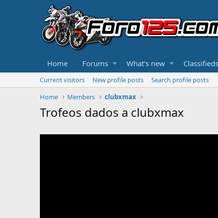
Home
Forums
What's new
Classified
Current visitors
New profile posts
Search profile posts
Home
Members
clubxmax
Trofeos dados a clubxmax