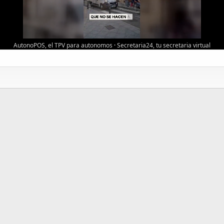
AutonoPOS, el TPV para autonomos
·
Secretaria24, tu secretaria virtual