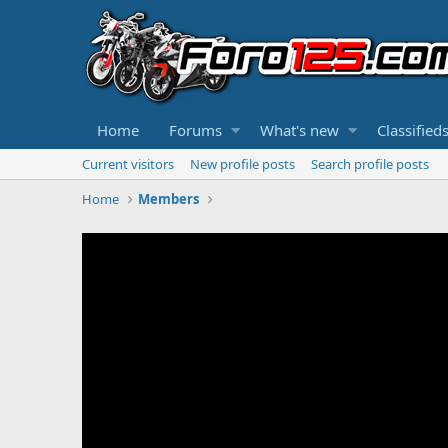
Home
Forums
What's new
Classified
Current visitors
New profile posts
Search profile posts
Home
Members