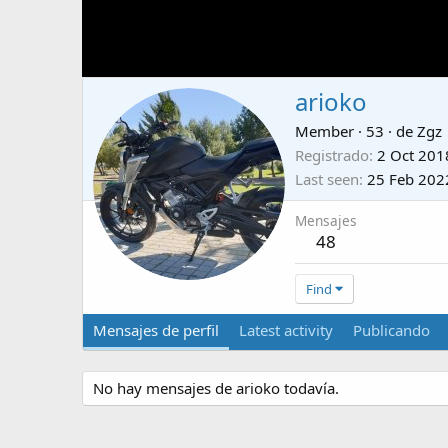
arioko
Member
·
53
·
de
Zgz
Registrado
2 Oct 201
Last seen
25 Feb 202
Mensajes
48
Find
Mensajes de perfil
Latest activity
Publicando
No hay mensajes de arioko todavía.